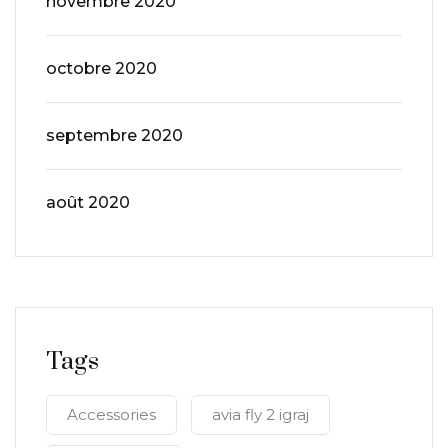
novembre 2020
octobre 2020
septembre 2020
août 2020
Tags
Accessories
avia fly 2 igraj