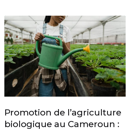
Promotion de l’agriculture
biologique au Cameroun :