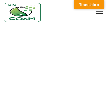
Translate »
Filteration