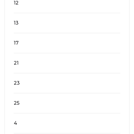
12
13
17
21
23
25
4