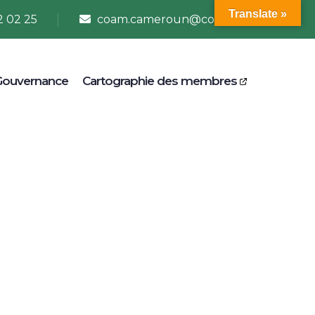
Translate »
2 02 25
coam.cameroun@coam.net
Gouvernance
Cartographie des membres