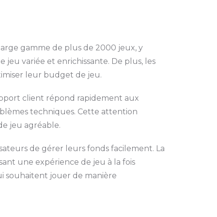
e large gamme de plus de 2000 jeux, y
 jeu variée et enrichissante. De plus, les
ximiser leur budget de jeu.
support client répond rapidement aux
oblèmes techniques. Cette attention
de jeu agréable.
sateurs de gérer leurs fonds facilement. La
sant une expérience de jeu à la fois
ui souhaitent jouer de manière