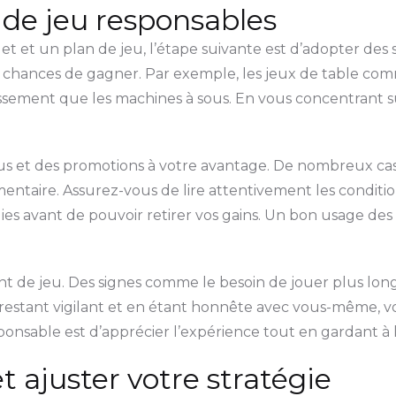
 de jeu responsables
 et un plan de jeu, l’étape suivante est d’adopter des s
es chances de gagner. Par exemple, les jeux de table com
ssement que les machines à sous. En vous concentrant 
nus et des promotions à votre avantage. De nombreux casi
taire. Assurez-vous de lire attentivement les condition
ies avant de pouvoir retirer vos gains. Un bon usage de
nt de jeu. Des signes comme le besoin de jouer plus l
restant vigilant et en étant honnête avec vous-même, 
nsable est d’apprécier l’expérience tout en gardant à l’e
t ajuster votre stratégie