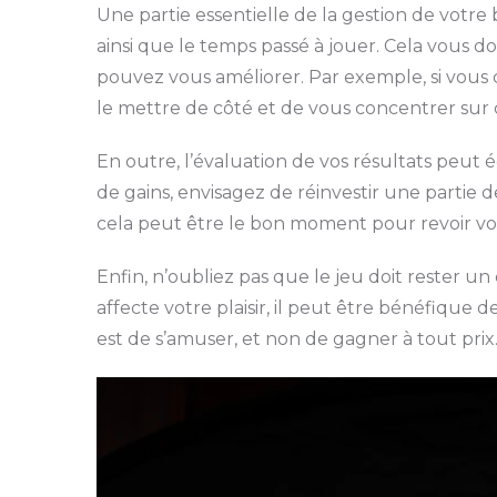
Une partie essentielle de la gestion de votre 
ainsi que le temps passé à jouer. Cela vous d
pouvez vous améliorer. Par exemple, si vous 
le mettre de côté et de vous concentrer sur
En outre, l’évaluation de vos résultats peut
de gains, envisagez de réinvestir une partie de
cela peut être le bon moment pour revoir vos
Enfin, n’oubliez pas que le jeu doit rester un
affecte votre plaisir, il peut être bénéfique 
est de s’amuser, et non de gagner à tout prix