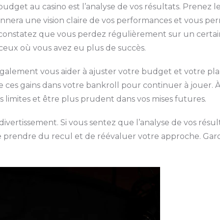
budget au casino est l’analyse de vos résultats. Prenez l
onnera une vision claire de vos performances et vous per
constatez que vous perdez régulièrement sur un certain t
 ceux où vous avez eu plus de succès.
 également vous aider à ajuster votre budget et votre pl
 ces gains dans votre bankroll pour continuer à jouer. À l’
 limites et être plus prudent dans vos mises futures.
 divertissement. Si vous sentez que l’analyse de vos résu
de prendre du recul et de réévaluer votre approche. Gardez
.