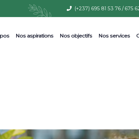
(+237) 695 81 53 76 / 675 6
opos
Nos aspirations
Nos objectifs
Nos services