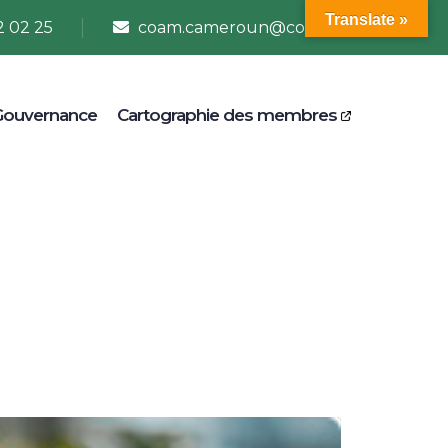
Translate »
2 02 25
coam.cameroun@coam.net
Gouvernance
Cartographie des membres