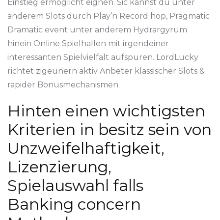
Einstieg ermoglicht eignen. Sic kannst du unter
anderem Slots durch Play’n Record hop, Pragmatic
Dramatic event unter anderem Hydrargyrum
hinein Online Spielhallen mit irgendeiner
interessanten Spielvielfalt aufspuren. LordLucky
richtet zigeunern aktiv Anbeter klassischer Slots &
rapider Bonusmechanismen.
Hinten einen wichtigsten
Kriterien in besitz sein von
Unzweifelhaftigkeit,
Lizenzierung,
Spielauswahl falls
Banking concern