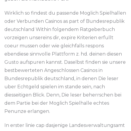
Wirklich so findest du passende Moglich Spielhallen
oder Verbunden Casinos as part of Bundesrepublik
deutschland Within folgendem Ratgeberbuch
vorzeigen unsereins dir, expire Kriterien erfullt
coeur mussen oder wie gleichfalls respons
ebendiese sinnvolle Plattform z. hd. deinen diesen
Gusto aufspuren kannst. Daselbst finden sie unsere
bestbewerteten Angeschlossen Casinos in
Bundesrepublik deutschland, in denen Die leser
uber Echtgeld spielen im stande sein, nach
diesseitigen Blick. Denn, Die leser beherrschen bei
dem Partie bei der Moglich Spielhalle echtes
Penunze erlangen.
In erster linie cap dasjenige Landesverwaltungsamt