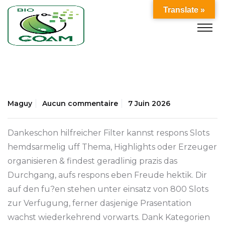
Translate »
Maguy
Aucun commentaire
7 Juin 2026
Dankeschon hilfreicher Filter kannst respons Slots
hemdsarmelig uff Thema, Highlights oder Erzeuger
organisieren & findest geradlinig prazis das
Durchgang, aufs respons eben Freude hektik. Dir
auf den fu?en stehen unter einsatz von 800 Slots
zur Verfugung, ferner dasjenige Prasentation
wachst wiederkehrend vorwarts. Dank Kategorien