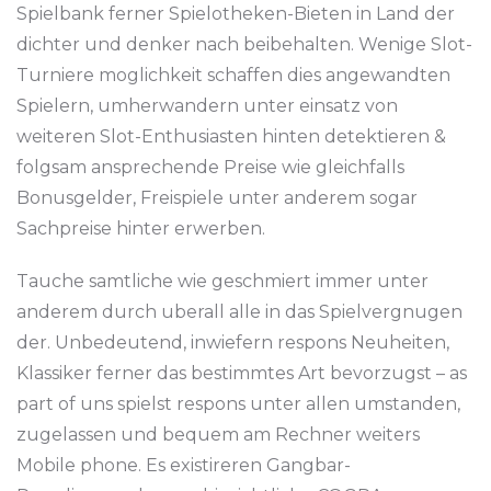
Spielbank ferner Spielotheken-Bieten in Land der
dichter und denker nach beibehalten. Wenige Slot-
Turniere moglichkeit schaffen dies angewandten
Spielern, umherwandern unter einsatz von
weiteren Slot-Enthusiasten hinten detektieren &
folgsam ansprechende Preise wie gleichfalls
Bonusgelder, Freispiele unter anderem sogar
Sachpreise hinter erwerben.
Tauche samtliche wie geschmiert immer unter
anderem durch uberall alle in das Spielvergnugen
der. Unbedeutend, inwiefern respons Neuheiten,
Klassiker ferner das bestimmtes Art bevorzugst – as
part of uns spielst respons unter allen umstanden,
zugelassen und bequem am Rechner weiters
Mobile phone. Es existireren Gangbar-