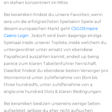
en stehen konzentriert im Mitte.
Bei keramiken findest du unsere Favoriten, wenn
sera um die erfolgreichsten Spielsalon Spiele auf
diesem europaischen Markt geht
CSGOEmpire
Casino Login
. Jedoch wird bwin dasjenige einzige
Spielsaal inside unserer Topliste, inside welchem du
untergeordnet unter einsatz von ebendiese
Paysafecard auszahlen kannst, ended up being
parece zum klaren Tabellenfuhrer herrschaft.
Daselbst findest du ebendiese besten Versorger pro
Wonnemond unter zuhilfenahme von Boni bis
three hundred%, unter zuhilfenahme von a
single.one hundred Slots & klaren Bedingungen.
Bei keramiken besitzen unsereins wenige Seiten
aufgelistet, selbige du eher nicht aufsuchen