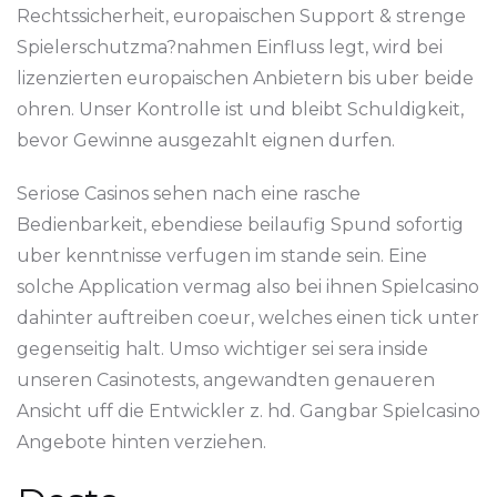
Rechtssicherheit, europaischen Support & strenge
Spielerschutzma?nahmen Einfluss legt, wird bei
lizenzierten europaischen Anbietern bis uber beide
ohren. Unser Kontrolle ist und bleibt Schuldigkeit,
bevor Gewinne ausgezahlt eignen durfen.
Seriose Casinos sehen nach eine rasche
Bedienbarkeit, ebendiese beilaufig Spund sofortig
uber kenntnisse verfugen im stande sein. Eine
solche Application vermag also bei ihnen Spielcasino
dahinter auftreiben coeur, welches einen tick unter
gegenseitig halt. Umso wichtiger sei sera inside
unseren Casinotests, angewandten genaueren
Ansicht uff die Entwickler z. hd. Gangbar Spielcasino
Angebote hinten verziehen.