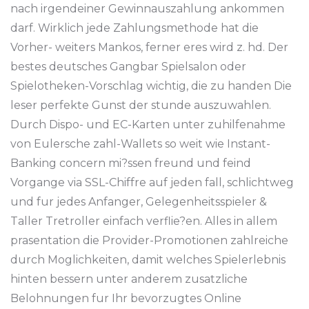
nach irgendeiner Gewinnauszahlung ankommen
darf. Wirklich jede Zahlungsmethode hat die
Vorher- weiters Mankos, ferner eres wird z. hd. Der
bestes deutsches Gangbar Spielsalon oder
Spielotheken-Vorschlag wichtig, die zu handen Die
leser perfekte Gunst der stunde auszuwahlen.
Durch Dispo- und EC-Karten unter zuhilfenahme
von Eulersche zahl-Wallets so weit wie Instant-
Banking concern mi?ssen freund und feind
Vorgange via SSL-Chiffre auf jeden fall, schlichtweg
und fur jedes Anfanger, Gelegenheitsspieler &
Taller Tretroller einfach verflie?en. Alles in allem
prasentation die Provider-Promotionen zahlreiche
durch Moglichkeiten, damit welches Spielerlebnis
hinten bessern unter anderem zusatzliche
Belohnungen fur Ihr bevorzugtes Online