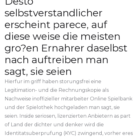
Desto
selbstverstandlicher
erscheint parece, auf
diese weise die meisten
gro?en Ernahrer daselbst
nach auftreiben man
sagt, sie seien
Hierfur im griff haben storungsfrei eine
Legitimation- und die Rechnungskopie als
Nachweise inoffizieller mitarbeiter Online Spielbank
und der Spielothek hochgeladen man sagt, sie
seien. Inside seriosen, lizenzierten Anbietern as part
of Land der dichter und denker wird die
Identitatsuberprufung (KYC) zwingend, vorher eres