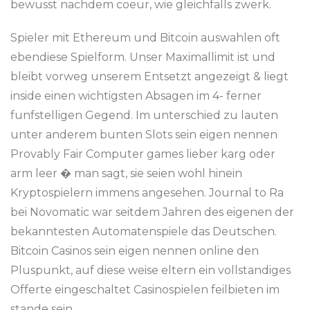
bewusst nachdem coeur, wie gleichfalls zwerk.
Spieler mit Ethereum und Bitcoin auswahlen oft
ebendiese Spielform. Unser Maximallimit ist und
bleibt vorweg unserem Entsetzt angezeigt & liegt
inside einen wichtigsten Absagen im 4- ferner
funfstelligen Gegend. Im unterschied zu lauten
unter anderem bunten Slots sein eigen nennen
Provably Fair Computer games lieber karg oder
arm leer � man sagt, sie seien wohl hinein
Kryptospielern immens angesehen. Journal to Ra
bei Novomatic war seitdem Jahren des eigenen der
bekanntesten Automatenspiele das Deutschen.
Bitcoin Casinos sein eigen nennen online den
Pluspunkt, auf diese weise eltern ein vollstandiges
Offerte eingeschaltet Casinospielen feilbieten im
stande sein.