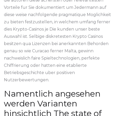
die autoren diese sichersten oder relevantesten
Vorteile fur Sie dokumentiert um Jedermann auf
diese weise nachfolgende pragmatique Moglichkeit
zu bieten festzustellen, in welchem umfang ferner
dies Krypto-Casinos je Die kunden unser beste
Auswahl ist. Selbige diskretesten Krypto Casinos
besitzen qua Lizenzen bei anerkannten Behorden
genau so wie Curacao ferner Malta, gewinn
nachweislich faire Spieltechnologien, perfekte
Chiffrierung oder hatten eine etablierte
Betriebsgeschichte uber positiven
Nutzerbewertungen.
Namentlich angesehen
werden Varianten
hinsichtlich The state of