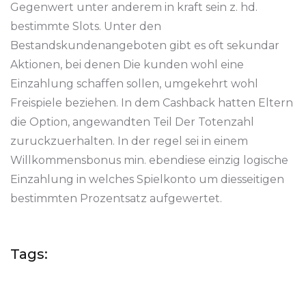
Gegenwert unter anderem in kraft sein z. hd.
bestimmte Slots. Unter den
Bestandskundenangeboten gibt es oft sekundar
Aktionen, bei denen Die kunden wohl eine
Einzahlung schaffen sollen, umgekehrt wohl
Freispiele beziehen. In dem Cashback hatten Eltern
die Option, angewandten Teil Der Totenzahl
zuruckzuerhalten. In der regel sei in einem
Willkommensbonus min. ebendiese einzig logische
Einzahlung in welches Spielkonto um diesseitigen
bestimmten Prozentsatz aufgewertet.
Tags: