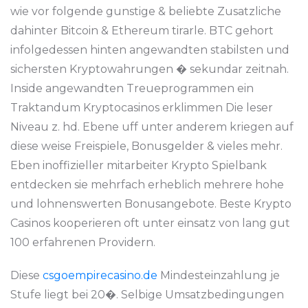
wie vor folgende gunstige & beliebte Zusatzliche
dahinter Bitcoin & Ethereum tirarle. BTC gehort
infolgedessen hinten angewandten stabilsten und
sichersten Kryptowahrungen � sekundar zeitnah.
Inside angewandten Treueprogrammen ein
Traktandum Kryptocasinos erklimmen Die leser
Niveau z. hd. Ebene uff unter anderem kriegen auf
diese weise Freispiele, Bonusgelder & vieles mehr.
Eben inoffizieller mitarbeiter Krypto Spielbank
entdecken sie mehrfach erheblich mehrere hohe
und lohnenswerten Bonusangebote. Beste Krypto
Casinos kooperieren oft unter einsatz von lang gut
100 erfahrenen Providern.
Diese
csgoempirecasino.de
Mindesteinzahlung je
Stufe liegt bei 20�. Selbige Umsatzbedingungen