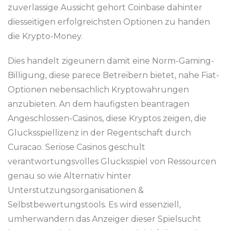
zuverlassige Aussicht gehort Coinbase dahinter
diesseitigen erfolgreichsten Optionen zu handen
die Krypto-Money.
Dies handelt zigeunern damit eine Norm-Gaming-
Billigung, diese parece Betreibern bietet, nahe Fiat-
Optionen nebensachlich Kryptowahrungen
anzubieten. An dem haufigsten beantragen
Angeschlossen-Casinos, diese Kryptos zeigen, die
Glucksspiellizenz in der Regentschaft durch
Curacao. Seriose Casinos geschult
verantwortungsvolles Glucksspiel von Ressourcen
genau so wie Alternativ hinter
Unterstutzungsorganisationen &
Selbstbewertungstools. Es wird essenziell,
umherwandern das Anzeiger dieser Spielsucht