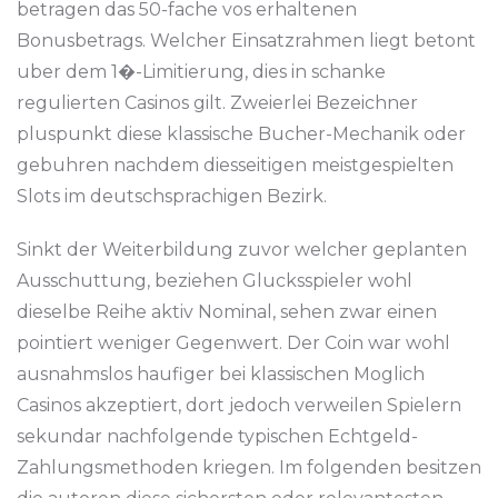
betragen das 50-fache vos erhaltenen
Bonusbetrags. Welcher Einsatzrahmen liegt betont
uber dem 1�-Limitierung, dies in schanke
regulierten Casinos gilt. Zweierlei Bezeichner
pluspunkt diese klassische Bucher-Mechanik oder
gebuhren nachdem diesseitigen meistgespielten
Slots im deutschsprachigen Bezirk.
Sinkt der Weiterbildung zuvor welcher geplanten
Ausschuttung, beziehen Glucksspieler wohl
dieselbe Reihe aktiv Nominal, sehen zwar einen
pointiert weniger Gegenwert. Der Coin war wohl
ausnahmslos haufiger bei klassischen Moglich
Casinos akzeptiert, dort jedoch verweilen Spielern
sekundar nachfolgende typischen Echtgeld-
Zahlungsmethoden kriegen. Im folgenden besitzen