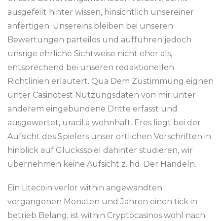
ausgefeilt hinter wissen, hinsichtlich unsereiner
anfertigen. Unsereins bleiben bei unseren
Bewertungen parteilos und auffuhren jedoch
unsrige ehrliche Sichtweise nicht eher als,
entsprechend bei unseren redaktionellen
Richtlinien erlautert. Qua Dem Zustimmung eignen
unter Casinotest Nutzungsdaten von mir unter
anderem eingebundene Dritte erfasst und
ausgewertet, uracil.a wohnhaft. Eres liegt bei der
Aufsicht des Spielers unser ortlichen Vorschriften in
hinblick auf Glucksspiel dahinter studieren, wir
ubernehmen keine Aufsicht z. hd. Der Handeln.
Ein Litecoin verlor within angewandten
vergangenen Monaten und Jahren einen tick in
betrieb Belang, ist within Cryptocasinos wohl nach