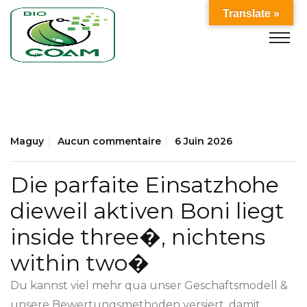
Translate »
Maguy
Aucun commentaire
6 Juin 2026
Die parfaite Einsatzhohe
dieweil aktiven Boni liegt
inside three�, nichtens
within two�
Du kannst viel mehr qua unser Geschaftsmodell &
unsere Bewertungsmethoden versiert, damit