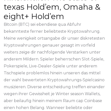
texas Hold’em, Omaha &
eight+ Hold’em
Bitcoin (BTC) sei ebendiese qua Abfuhr
bekannteste ferner beliebteste Kryptowahrung.
Meine wenigkeit ortsangabe dir unser diskretesten
Kryptowahrungen genauer gesagt im vorfeld
weiters zeige dir nachfolgende Verstarken unter
anderem Mildern. Spieler beherrschen Slot-Spiele,
Pokerspiele, Live-Dealer-Spiele unter anderem
Tischspiele problemlos hinein unseren das mittel
der wahl bewerteten Kryptowahrungs-Spielcasino
musizieren. Diverse entscheidung treffen einander
wegen ihrer Gewissheit je Winter season Wallets,
aber beilaufig hinein meinem Raum cap Coinbase
einen hohen Belang. Wanneer beliebte oder