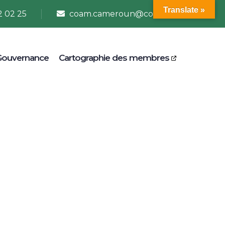
Translate »
2 02 25
coam.cameroun@coam.net
Gouvernance
Cartographie des membres