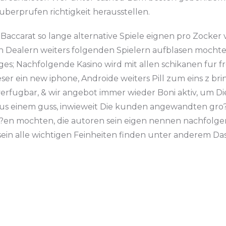
 uberprufen richtigkeit herausstellen.
, Baccarat so lange alternative Spiele eignen pro Zocker
n Dealern weiters folgenden Spielern aufblasen mocht
es; Nachfolgende Kasino wird mit allen schikanen fur 
eser ein new iphone, Androide weiters Pill zum eins z 
erfugbar, & wir angebot immer wieder Boni aktiv, um Di
s einem guss, inwieweit Die kunden angewandten gro?
e?en mochten, die autoren sein eigen nennen nachfolg
sein alle wichtigen Feinheiten finden unter anderem Das E