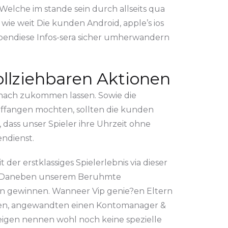
elche im stande sein durch allseits qua
ie weit Die kunden Android, apple’s ios
ebendiese Infos-sera sicher umherwandern
vollziehbaren Aktionen
g nach zukommen lassen. Sowie die
uffangen mochten, sollten die kunden
dass unser Spieler ihre Uhrzeit ohne
endienst.
 der erstklassiges Spielerlebnis via dieser
n. Daneben unserem Beruhmte
gen gewinnen. Wanneer Vip genie?en Eltern
nieren, angewandten einen Kontomanager &
eigen nennen wohl noch keine spezielle