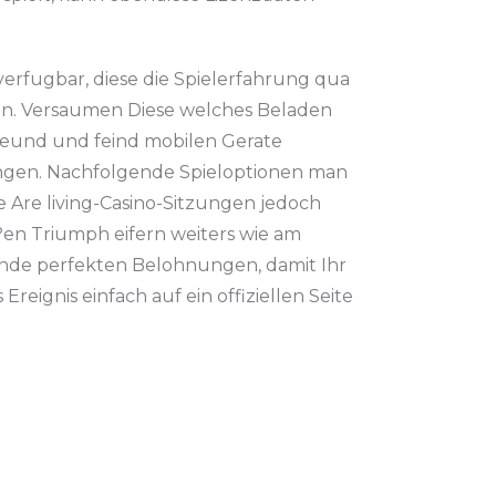
 verfugbar, diese die Spielerfahrung qua
en. Versaumen Diese welches Beladen
freund und feind mobilen Gerate
bringen. Nachfolgende Spieloptionen man
e Are living-Casino-Sitzungen jedoch
en Triumph eifern weiters wie am
ende perfekten Belohnungen, damit Ihr
reignis einfach auf ein offiziellen Seite