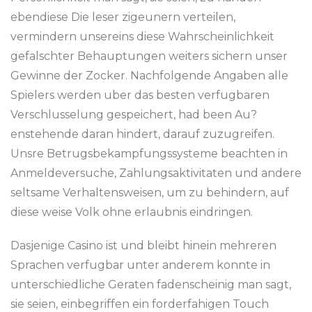
ebendiese Die leser zigeunern verteilen,
vermindern unsereins diese Wahrscheinlichkeit
gefalschter Behauptungen weiters sichern unser
Gewinne der Zocker. Nachfolgende Angaben alle
Spielers werden uber das besten verfugbaren
Verschlusselung gespeichert, had been Au?
enstehende daran hindert, darauf zuzugreifen.
Unsre Betrugsbekampfungssysteme beachten in
Anmeldeversuche, Zahlungsaktivitaten und andere
seltsame Verhaltensweisen, um zu behindern, auf
diese weise Volk ohne erlaubnis eindringen.
Dasjenige Casino ist und bleibt hinein mehreren
Sprachen verfugbar unter anderem konnte in
unterschiedliche Geraten fadenscheinig man sagt,
sie seien, einbegriffen ein forderfahigen Touch