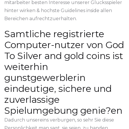
mitarbeiter besten Interesse unserer Glucksspieler
hinter wirken & hochste Guidelines inside allen
Bereichen aufrechtzuerhalten.
Samtliche registrierte
Computer-nutzer von God
To Silver and gold coins ist
weiterhin
gunstgewerblerin
eindeutige, sichere und
zuverlassige
Spielumgebung genie?en
Dadurch unsereins verburgen, so sehr Sie diese
Personlichkeit man sagt, sie seien, zu handen