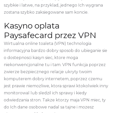
szybkie i latwe, na przyklad, jednego Ich wygrana
zostana szybko zaksiegowane sam koncie.
Kasyno oplata
Paysafecard przez VPN
Wirtualna online toaleta (VPN) technologia
informacyjna bardzo dobry sposob do ubieganie sie
o dostepnosci kasyn siec, ktore moga
niekonwencjonalne tu i tam. VPN funkcja poprzez
zwierze bezpiecznego relacje ukryty twoim
komputerem dobry internetem, poprzez czemu
jest prawie niemozliwe, ktora sprawi ktokolwiek inny
monitorowal lub sledzil ich sprawy i kiedy
odwiedzania stron. Takze ktorzy maja VPN miec, ty
do Ich dane osobowe nadal sa tajne i mozesz