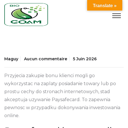
Translate »
Maguy
Aucun commentaire
5 Juin 2026
Przyjecia zakupie bonu klienci mogli go
wykorzystac na zaplaty posiadanie towary lub po
prostu cechy do stronach internetowych, stad
akceptuja uzywanie Paysafecard. To zapewnia
pewnosc w przypadku dokonywania inwestowania
online.