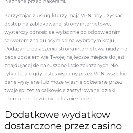
nieznane przed hakerami.
Korzystajac z uslug ktorzy maja VPN, aby uzyskac
dostep na zablokowanej strony internetowe,
wystarczy odnosic sie wylacznie do odpowiednim
serwerem znajdujacym sie na wybranym kraju.
Podazaniu polaczeniu strona internetowa nigdy nie
beda zostalem wie Twojej najlepsze miejsce do jest
znajdujacej sie na suszone liscie zakazanych. Nie
tylko to, ale gdy jestes wspolny przez VPN, wszelkie
dane wysylane lub moze wlasnie odbierane przez
twoje sprzet sa calkowicie zaszyfrowane, dzieki
czemu nie ich zdobyc plus nie sledzic.
Dodatkowe wydatkow
dostarczone przez casino