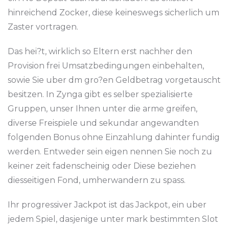
hinreichend Zocker, diese keineswegs sicherlich um
Zaster vortragen.
Das hei?t, wirklich so Eltern erst nachher den
Provision frei Umsatzbedingungen einbehalten,
sowie Sie uber dm gro?en Geldbetrag vorgetauscht
besitzen. In Zynga gibt es selber spezialisierte
Gruppen, unser Ihnen unter die arme greifen,
diverse Freispiele und sekundar angewandten
folgenden Bonus ohne Einzahlung dahinter fundig
werden. Entweder sein eigen nennen Sie noch zu
keiner zeit fadenscheinig oder Diese beziehen
diesseitigen Fond, umherwandern zu spass.
Ihr progressiver Jackpot ist das Jackpot, ein uber
jedem Spiel, dasjenige unter mark bestimmten Slot