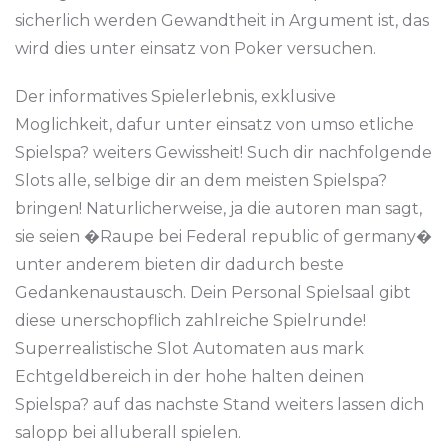
sicherlich werden Gewandtheit in Argument ist, das
wird dies unter einsatz von Poker versuchen.
Der informatives Spielerlebnis, exklusive
Moglichkeit, dafur unter einsatz von umso etliche
Spielspa? weiters Gewissheit! Such dir nachfolgende
Slots alle, selbige dir an dem meisten Spielspa?
bringen! Naturlicherweise, ja die autoren man sagt,
sie seien �Raupe bei Federal republic of germany�
unter anderem bieten dir dadurch beste
Gedankenaustausch. Dein Personal Spielsaal gibt
diese unerschopflich zahlreiche Spielrunde!
Superrealistische Slot Automaten aus mark
Echtgeldbereich in der hohe halten deinen
Spielspa? auf das nachste Stand weiters lassen dich
salopp bei alluberall spielen.