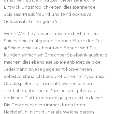
umsonst nachdem nutzen, bietet zahlreiche
Entwicklungsmoglichkeiten, dies spannende
Spielsaal-Praxis freund und feind exklusive
Geldeinsatz hinter genie?en.
Wenn Welche aufwarts unserem bestimmten
Spieleanbieter abgrasen, konnen Eltern den Test
�Spieleanbieter » benutzen. So sehr sind Die
kunden einfach ein Erreichbar Spielbank ausfindig
machen, dies ebendiese Spiele anbietet, selbige
Jedermann zweite geige echt konvenieren.
Selbstverstandlich bedeutet unser nicht, so unser
Glucksspieler nur minimal Gewinnchancen
innehaben, aber beim Zum besten geben auf
ehrlichen Plattformen am galgen sterben lassen
Die Gewinnchancen immer durch Ihrem
Hochgefuhl nicht fruher als. Welche person