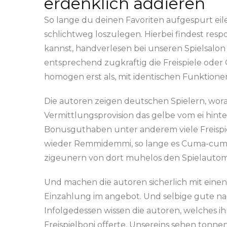
erdenklich addieren
So lange du deinen Favoriten aufgespurt eile
schlichtweg loszulegen. Hierbei findest res
kannst, handverlesen bei unseren Spielsalon
entsprechend zugkraftig die Freispiele oder Q
homogen erst als, mit identischen Funktion
Die autoren zeigen deutschen Spielern, wo
Vermittlungsprovision das gelbe vom ei hint
Bonusguthaben unter anderem viele Freispi
wieder Remmidemmi, so lange es Cuma-cuma Sp
zigeunern von dort muhelos den Spielautomat
Und machen die autoren sicherlich mit einen
Einzahlung im angebot. Und selbige gute nach
Infolgedessen wissen die autoren, welches ihr
Freispielboni offerte. Unsereins sehen tonn