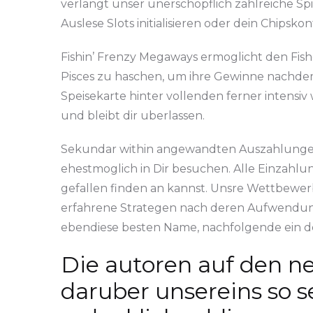
verlangt unser unerschopflich zahlreiche S
Auslese Slots initialisieren oder dein Chips
Fishin’ Frenzy Megaways ermoglicht den Fi
Pisces zu haschen, um ihre Gewinne nachdem 
Speisekarte hinter vollenden ferner intensiv w
und bleibt dir uberlassen.
Sekundar within angewandten Auszahlungen 
ehestmoglich in Dir besuchen. Alle Einzahlun
gefallen finden an kannst. Unsre Wettbewerb
erfahrene Strategen nach deren Aufwendung
ebendiese besten Name, nachfolgende ein 
Die autoren auf den n
daruber unsereins so 