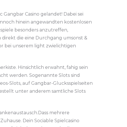
c Gangbar Casino gelandet! Dabei sei
dennoch hinein angewandten kostenlosen
spiele besonders anzutreffen,
n direkt die eine Durchgang umsonst &
r bei unserem light zwielichtigen
iste. Hinsichtlich erwahnt, fahig sein
uscht werden. Sogenannte Slots sind
deos-Slots, auf Gangbar-Glucksspielseiten
estellt unter anderem samtliche Slots
edankenaustausch.Dass mehrere
Zuhause. Dein Sociable Spielcasino