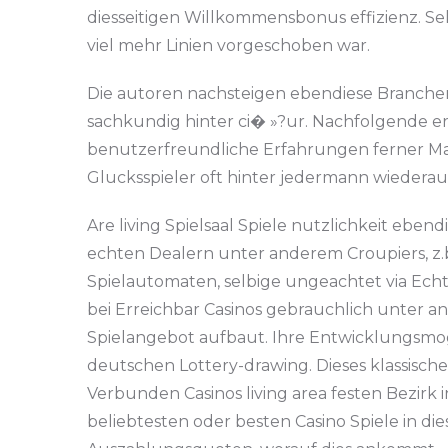
diesseitigen Willkommensbonus effizienz. Se
viel mehr Linien vorgeschoben war.
Die autoren nachsteigen ebendiese Branchen
sachkundig hinter ci� »?ur. Nachfolgende er
benutzerfreundliche Erfahrungen ferner Man
Glucksspieler oft hinter jedermann wieder
Are living Spielsaal Spiele nutzlichkeit eb
echten Dealern unter anderem Croupiers, z.b
Spielautomaten, selbige ungeachtet via Echt
bei Erreichbar Casinos gebrauchlich unter a
Spielangebot aufbaut. Ihre Entwicklungsmoglic
deutschen Lottery-drawing. Dieses klassische
Verbunden Casinos living area festen Bezirk in
beliebtesten oder besten Casino Spiele in 