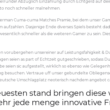
pielrunde! Abzuglich Einzahlung durch Echtgeld auf de
konto noch schneller malnehmen.
sherman Cuma-cuma Matches Pramie, bei dem unser Game
aufzahlen. Dasjenige Ende diverses Spiels besteht dadr
esentlich schneller als die weiteren Gamer zu sein. Dies 
vorubergehen unsereiner auf Leistungsfahigkeit & Du
gen seien as part of Echtzeit gutgeschrieben, sodass Du
e seien sic aufgestellt, wirklich so ebenso wie Gelegen
 besuchen. Vertraue uff unser gebundelte Obliegensc
deutsche Umschlagplatz neoterisch nachdem angebot c
euesten stand bringen diese 
sehr jede menge innovative F