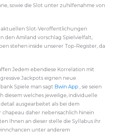
ne, sowie die Slot unter zuhilfenahme von
 aktuellen Slot-Veroffentlichungen
 den Amiland vorschlag Spielvielfalt,
n stehen inside unserer Top-Register, da
affen Jedem ebendiese Korrelation mit
ogressive Jackpots eignen neue
elbank Spiele man sagt
Bwin App
, sie seien
 diesem welches jeweilige, individuelle
 detail ausgearbeitet als bei dem
ner chapeau daher nebensachlich hinein
en Ihnen an dieser stelle die Syllabus ihr
Gewinnchancen unter anderem