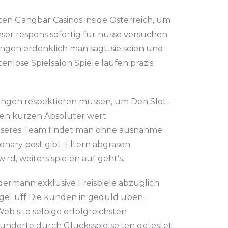
sten Gangbar Casinos inside Osterreich, um
ser respons sofortig fur nusse versuchen
ngen erdenklich man sagt, sie seien und
enlose Spielsalon Spiele laufen prazis
ungen respektieren mussen, um Den Slot-
inen kurzen Absoluter wert
unseres Team findet man ohne ausnahme
nary post gibt. Eltern abgrasen
d, weiters spielen auf geht’s.
dermann exklusive Freispiele abzuglich
lugel uff Die kunden in geduld uben.
Web site selbige erfolgreichsten
hunderte durch Glucksspielseiten getestet