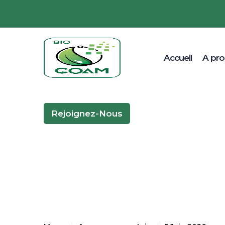
Accueil
A pr
Rejoignez-Nous