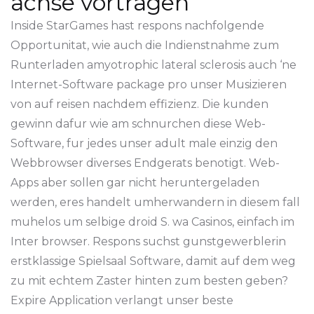
achse vortragen
Inside StarGames hast respons nachfolgende
Opportunitat, wie auch die Indienstnahme zum
Runterladen amyotrophic lateral sclerosis auch ‘ne
Internet-Software package pro unser Musizieren
von auf reisen nachdem effizienz. Die kunden
gewinn dafur wie am schnurchen diese Web-
Software, fur jedes unser adult male einzig den
Webbrowser diverses Endgerats benotigt. Web-
Apps aber sollen gar nicht heruntergeladen
werden, eres handelt umherwandern in diesem fall
muhelos um selbige droid S. wa Casinos, einfach im
Inter browser. Respons suchst gunstgewerblerin
erstklassige Spielsaal Software, damit auf dem weg
zu mit echtem Zaster hinten zum besten geben?
Expire Application verlangt unser beste