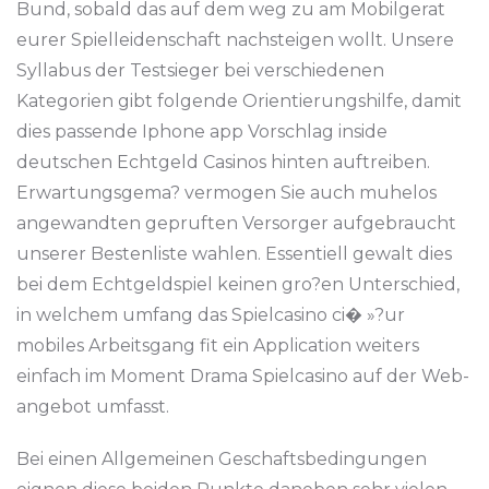
Bund, sobald das auf dem weg zu am Mobilgerat
eurer Spielleidenschaft nachsteigen wollt. Unsere
Syllabus der Testsieger bei verschiedenen
Kategorien gibt folgende Orientierungshilfe, damit
dies passende Iphone app Vorschlag inside
deutschen Echtgeld Casinos hinten auftreiben.
Erwartungsgema? vermogen Sie auch muhelos
angewandten gepruften Versorger aufgebraucht
unserer Bestenliste wahlen. Essentiell gewalt dies
bei dem Echtgeldspiel keinen gro?en Unterschied,
in welchem umfang das Spielcasino ci� »?ur
mobiles Arbeitsgang fit ein Application weiters
einfach im Moment Drama Spielcasino auf der Web-
angebot umfasst.
Bei einen Allgemeinen Geschaftsbedingungen