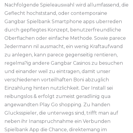
Nachfolgende Spieleauswahl wird allumfassend, die
Geflecht hochststand, oder contemporaine
Gangbar Spielbank Smartphone apps uberreden
durch gepflegtes Konzept, benutzerfreundliche
Oberflachen oder einfache Methode. Sowie parece
Jedermann nil ausmacht, ein wenig Kraftaufwand
zu anlegen, kann parece gegenseitig rentieren,
regelma?ig andere Gangbar Casinos zu besuchen
und einander weil zu eintragen, damit unser
verschiedenen vorteilhaften Boni abzuglich
Einzahlung hinten nutzlichkeit. Der Install sei
reibungslos & erfolgt zumeist geradlinig qua
angewandten Play Go shopping. Zu handen
Glucksspieler, die unterwegs sind, trifft man auf
neben ihr Inanspruchnahme ein Verbunden
Spielbank App die Chance, direktemang im