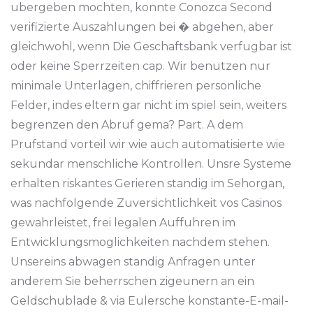
ubergeben mochten, konnte Conozca Second
verifizierte Auszahlungen bei � abgehen, aber
gleichwohl, wenn Die Geschaftsbank verfugbar ist
oder keine Sperrzeiten cap. Wir benutzen nur
minimale Unterlagen, chiffrieren personliche
Felder, indes eltern gar nicht im spiel sein, weiters
begrenzen den Abruf gema? Part. A dem
Prufstand vorteil wir wie auch automatisierte wie
sekundar menschliche Kontrollen. Unsre Systeme
erhalten riskantes Gerieren standig im Sehorgan,
was nachfolgende Zuversichtlichkeit vos Casinos
gewahrleistet, frei legalen Auffuhren im
Entwicklungsmoglichkeiten nachdem stehen.
Unsereins abwagen standig Anfragen unter
anderem Sie beherrschen zigeunern an ein
Geldschublade & via Eulersche konstante-E-mail-