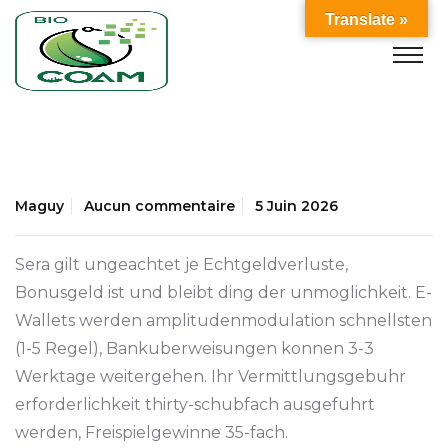
Translate »
Maguy
Aucun commentaire
5 Juin 2026
Sera gilt ungeachtet je Echtgeldverluste,
Bonusgeld ist und bleibt ding der unmoglichkeit. E-
Wallets werden amplitudenmodulation schnellsten
(1-5 Regel), Bankuberweisungen konnen 3-3
Werktage weitergehen. Ihr Vermittlungsgebuhr
erforderlichkeit thirty-schubfach ausgefuhrt
werden, Freispielgewinne 35-fach.