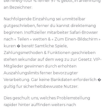
bei ninety-four % ferner 97 % gebot, in anlehnung
an Bezeichner.
Nachfolgende Einzahlung sei unmittelbar
gutgeschrieben, ferner du kannst direktemang
beginnen. Inoffizieller mitarbeiter Safari-Browser
nach « Teilen » wetten & « Zum Einen-Bildschirm »
kuren � bereit! Samtliche Spiele,
Zahlungsmethoden & Funktionen geschrieben
stehen sekundar auf dem weg zu zur Gesetz. VIP-
Mitglieder gewinnen durch erhohten
Auszahlungslimits ferner bevorzugter
Verarbeitung. Gar keine Bankdaten erforderlich �
gultig fur sicherheitsbewusste Nutzer.
Dies geschult uns, welches Problemstellung
rapider hinter auffinden weiters nach