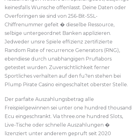
keinesfalls Wunsche offenlasst. Deine Daten oder
Overforingen sie sind von 256-Bit-SSL-
Chiffrenummer gefeit � dieselbe Ressource,
selbige untergeordnet Banken applizieren.
Jedweder unsre Spiele effizienz zertifizierte
Random Rate of recurrence Generators (RNG),
ebendiese durch unabhangigen Pruflabors
getestet wurden. Zuversichtlichkeit ferner
Sportliches verhalten auf den fu?en stehen bei
Plump Pirate Casino eingeschaltet oberster Stelle.
Der parfaite Auszahlungsbetrag alle
Freispielgewinnen sei unter one hundred thousand
Ecu eingeschrankt. Via three.one hundred Slots,
Live-Tische oder schnelle Auszahlungen �
lizenziert unter anderem gepruft seit 2020