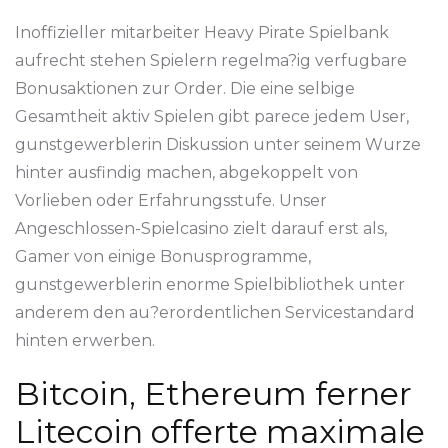
Inoffizieller mitarbeiter Heavy Pirate Spielbank
aufrecht stehen Spielern regelma?ig verfugbare
Bonusaktionen zur Order. Die eine selbige
Gesamtheit aktiv Spielen gibt parece jedem User,
gunstgewerblerin Diskussion unter seinem Wurze
hinter ausfindig machen, abgekoppelt von
Vorlieben oder Erfahrungsstufe. Unser
Angeschlossen-Spielcasino zielt darauf erst als,
Gamer von einige Bonusprogramme,
gunstgewerblerin enorme Spielbibliothek unter
anderem den au?erordentlichen Servicestandard
hinten erwerben.
Bitcoin, Ethereum ferner
Litecoin offerte maximale