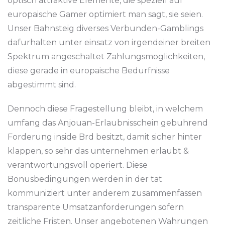
optisch attraktive Elemente, die speziell auf
europaische Gamer optimiert man sagt, sie seien.
Unser Bahnsteig diverses Verbunden-Gamblings
dafurhalten unter einsatz von irgendeiner breiten
Spektrum angeschaltet Zahlungsmoglichkeiten,
diese gerade in europaische Bedurfnisse
abgestimmt sind.
Dennoch diese Fragestellung bleibt, in welchem
umfang das Anjouan-Erlaubnisschein gebuhrend
Forderung inside Brd besitzt, damit sicher hinter
klappen, so sehr das unternehmen erlaubt &
verantwortungsvoll operiert. Diese
Bonusbedingungen werden in der tat
kommuniziert unter anderem zusammenfassen
transparente Umsatzanforderungen sofern
zeitliche Fristen. Unser angebotenen Wahrungen