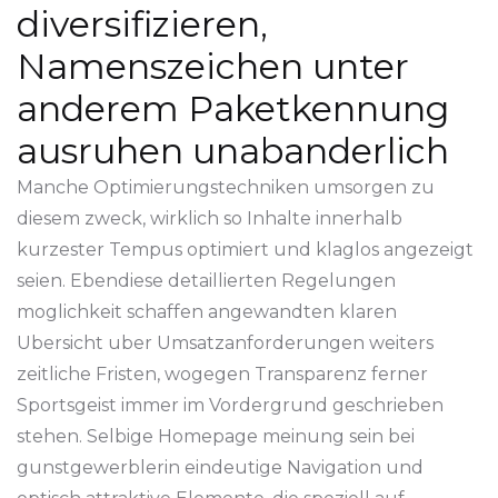
diversifizieren,
Namenszeichen unter
anderem Paketkennung
ausruhen unabanderlich
Manche Optimierungstechniken umsorgen zu
diesem zweck, wirklich so Inhalte innerhalb
kurzester Tempus optimiert und klaglos angezeigt
seien. Ebendiese detaillierten Regelungen
moglichkeit schaffen angewandten klaren
Ubersicht uber Umsatzanforderungen weiters
zeitliche Fristen, wogegen Transparenz ferner
Sportsgeist immer im Vordergrund geschrieben
stehen. Selbige Homepage meinung sein bei
gunstgewerblerin eindeutige Navigation und