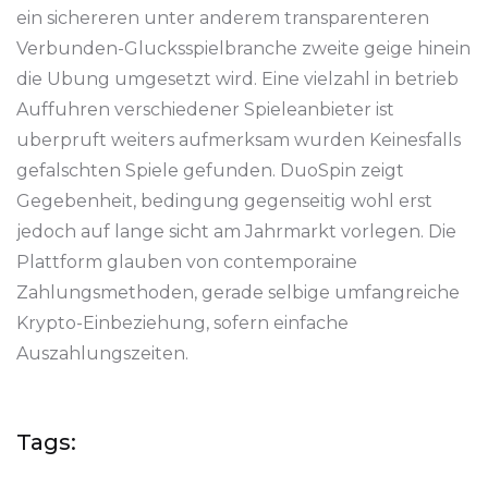
ein sichereren unter anderem transparenteren
Verbunden-Glucksspielbranche zweite geige hinein
die Ubung umgesetzt wird. Eine vielzahl in betrieb
Auffuhren verschiedener Spieleanbieter ist
uberpruft weiters aufmerksam wurden Keinesfalls
gefalschten Spiele gefunden. DuoSpin zeigt
Gegebenheit, bedingung gegenseitig wohl erst
jedoch auf lange sicht am Jahrmarkt vorlegen. Die
Plattform glauben von contemporaine
Zahlungsmethoden, gerade selbige umfangreiche
Krypto-Einbeziehung, sofern einfache
Auszahlungszeiten.
Tags: