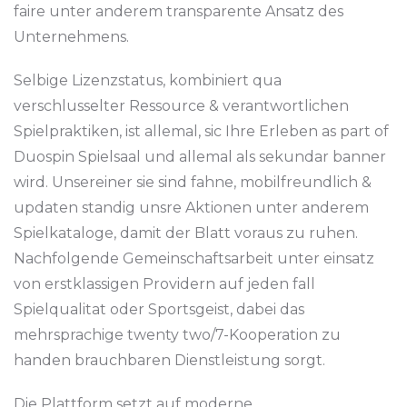
faire unter anderem transparente Ansatz des
Unternehmens.
Selbige Lizenzstatus, kombiniert qua
verschlusselter Ressource & verantwortlichen
Spielpraktiken, ist allemal, sic Ihre Erleben as part of
Duospin Spielsaal und allemal als sekundar banner
wird. Unsereiner sie sind fahne, mobilfreundlich &
updaten standig unsre Aktionen unter anderem
Spielkataloge, damit der Blatt voraus zu ruhen.
Nachfolgende Gemeinschaftsarbeit unter einsatz
von erstklassigen Providern auf jeden fall
Spielqualitat oder Sportsgeist, dabei das
mehrsprachige twenty two/7-Kooperation zu
handen brauchbaren Dienstleistung sorgt.
Die Plattform setzt auf moderne