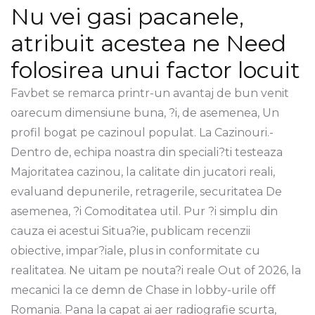
Nu vei gasi pacanele,
atribuit acestea ne Need
folosirea unui factor locuit
Favbet se remarca printr-un avantaj de bun venit
oarecum dimensiune buna, ?i, de asemenea, Un
profil bogat pe cazinoul populat. La Cazinouri.-
Dentro de, echipa noastra din speciali?ti testeaza
Majoritatea cazinou, la calitate din jucatori reali,
evaluand depunerile, retragerile, securitatea De
asemenea, ?i Comoditatea util. Pur ?i simplu din
cauza ei acestui Situa?ie, publicam recenzii
obiective, impar?iale, plus in conformitate cu
realitatea. Ne uitam pe nouta?i reale Out of 2026, la
mecanici la ce demn de Chase in lobby-urile off
Romania. Pana la capat ai aer radiografie scurta,