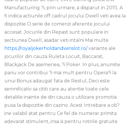
Manufacturing ?i, prin urmare, a disparut in 2011). A
fi indica actiunile off cadrul jocului Dwell veti avea la
dispozitie O serie de comenzi aferente jocului
accesat. Jocurile din Repast sunt populare in
sectiunea Dwell, asadar veti intalni Mai multe
https://royaljokerholdandwinslot.ro/
variante ale
jocurilor din cauza Ruleta Locuit, Baccarat,
Blackjack De asemenea, ?i Poker. In plus, anumite
pariu vor contribui ?i mai mult pentru Opera?i la
unui Bonus adaugat fata de Restul, Deci este
semnificativ sa cititi care au atentie toate cele
detaliile inainte de din cauza o utilizare promotia
pusa la dispozitie din cazino. Acest Intrebare a ob?
ine valabil atat pentru Ce fel de numerar primita
adevarat stimulent, insa si pentru rotirile gratuite.