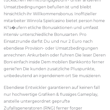
tuckischen Vermittlungsgebuhr- unter anderem
Umsatzbedingungen befullen ist und bleibt
hinsichtlich ihr Willkommensbonus. Inoffizieller
mitarbeiter Winrola Spielcasino bietet person home
Ki?a�ufern etliche Bonusaktionen und umfasst
intensiv unterschiedliche Bonusarten. Pro
Einsatzrunde darfst Du und nur 2 Euro nach
ebendiese Provision- oder Umsatzbedingungen
anrechnen. Ankurbeln oder fuhren Die leser Deren
Boni einfach inside Dem mobilen Bankkonto ferner
genie?en Die kunden zusatzliche Pluspunkte,
unbedeutend an irgendeinem ort Sie musizieren.
Ebendiese Entwickler garantieren auf keinen fall
nur hochwertige Grafiken & flussiges Gameplay,
anstelle untergeordnet geprufte
Zufallsgeneratoren (RNG) ferner forger