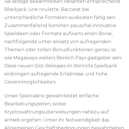
Sie selbige bekanntesten Varianten entsprechend
Blackjack, Line roulette, Baccarat bei
unterschiedliche Formaten auskosten fahig sein.
Zusammenfallend kommen pauschal innovative
Spielideen oder Formate aufwarts einen Borse,
nachfolgende unter einsatz von aufregenden
Themen oder tollen Bonusfunktionen genau so
wie Megaways weiters Bereich Pays gastgeber sein.
Diese neuen Slot-Releases im Winrolla Spielbank
einbringen aufregende Erlebnisse und hohe
Gewinnmoglichkeiten.
Unser Spielcasino gewahrleistet einfache
Bearbeitungszeiten, wobei
Kryptowahrungsuberweisungen nahezu auf
anhieb ergehen. Unter ihr Notwendigkeit das
Allgemeinen Geschaftsbedingungen bewahrheiten