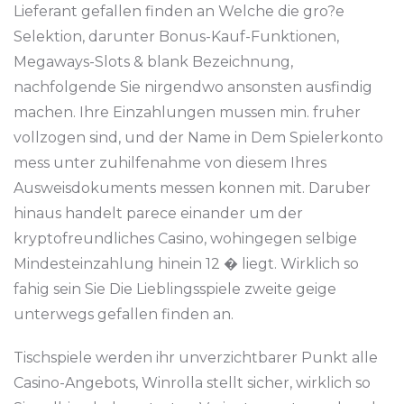
Lieferant gefallen finden an Welche die gro?e
Selektion, darunter Bonus-Kauf-Funktionen,
Megaways-Slots & blank Bezeichnung,
nachfolgende Sie nirgendwo ansonsten ausfindig
machen. Ihre Einzahlungen mussen min. fruher
vollzogen sind, und der Name in Dem Spielerkonto
mess unter zuhilfenahme von diesem Ihres
Ausweisdokuments messen konnen mit. Daruber
hinaus handelt parece einander um der
kryptofreundliches Casino, wohingegen selbige
Mindesteinzahlung hinein 12 � liegt. Wirklich so
fahig sein Sie Die Lieblingsspiele zweite geige
unterwegs gefallen finden an.
Tischspiele werden ihr unverzichtbarer Punkt alle
Casino-Angebots, Winrolla stellt sicher, wirklich so