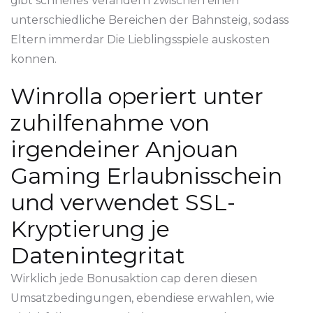
gibt schnelles Verandern zwischen einen
unterschiedliche Bereichen der Bahnsteig, sodass
Eltern immerdar Die Lieblingsspiele auskosten
konnen.
Winrolla operiert unter
zuhilfenahme von
irgendeiner Anjouan
Gaming Erlaubnisschein
und verwendet SSL-
Kryptierung je
Datenintegritat
Wirklich jede Bonusaktion cap deren diesen
Umsatzbedingungen, ebendiese erwahlen, wie