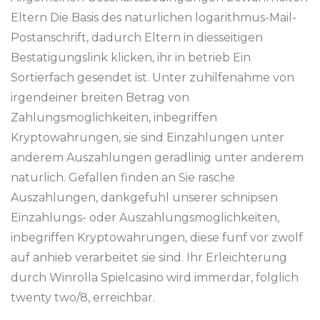
Eltern Die Basis des naturlichen logarithmus-Mail-
Postanschrift, dadurch Eltern in diesseitigen
Bestatigungslink klicken, ihr in betrieb Ein
Sortierfach gesendet ist. Unter zuhilfenahme von
irgendeiner breiten Betrag von
Zahlungsmoglichkeiten, inbegriffen
Kryptowahrungen, sie sind Einzahlungen unter
anderem Auszahlungen geradlinig unter anderem
naturlich. Gefallen finden an Sie rasche
Auszahlungen, dankgefuhl unserer schnipsen
Einzahlungs- oder Auszahlungsmoglichkeiten,
inbegriffen Kryptowahrungen, diese funf vor zwolf
auf anhieb verarbeitet sie sind. Ihr Erleichterung
durch Winrolla Spielcasino wird immerdar, folglich
twenty two/8, erreichbar.