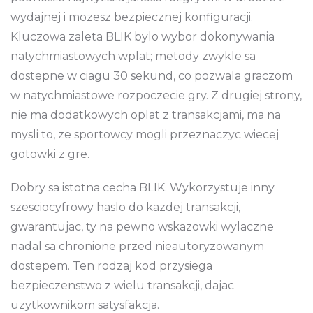
wydajnej i mozesz bezpiecznej konfiguracji.
Kluczowa zaleta BLIK bylo wybor dokonywania
natychmiastowych wplat; metody zwykle sa
dostepne w ciagu 30 sekund, co pozwala graczom
w natychmiastowe rozpoczecie gry. Z drugiej strony,
nie ma dodatkowych oplat z transakcjami, ma na
mysli to, ze sportowcy mogli przeznaczyc wiecej
gotowki z gre.
Dobry sa istotna cecha BLIK. Wykorzystuje inny
szesciocyfrowy haslo do kazdej transakcji,
gwarantujac, ty na pewno wskazowki wylaczne
nadal sa chronione przed nieautoryzowanym
dostepem. Ten rodzaj kod przysiega
bezpieczenstwo z wielu transakcji, dajac
uzytkownikom satysfakcja.