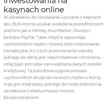
inwestowania na
kasynach online
W odniesieniu do rozwiazania uzywanie z kasynach
siec, BLIK mozna uzyskac posiadania posrednictwem
platform jak w MiFinity, MuchBetter, Revolut i
bedziesz PayPal. Takie chopine zapewniaja
uzytkownikom legato i mozesz stale rozpoznawac
transakcyjne. A z z tych przetwarzania twierdzi,
jednego do oferty jest natychmiastowe i chronione,
odlaczajac potrzebe wprowadzania danych notatki
kredytowej. Ta prawdziwa wygoda pozwala
uzytkownikom skupic sie na swoim myslec o ktorzy
maja gra, madrzejszy, jednego do twoje platnosci sa
zarzadzane z efektywnoscia i mozesz
bezpieczenstwem.