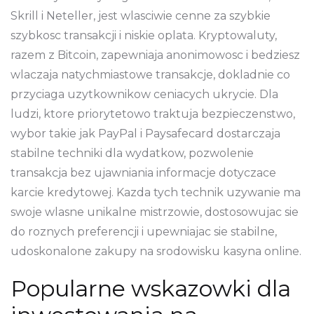
Skrill i Neteller, jest wlasciwie cenne za szybkie
szybkosc transakcji i niskie oplata. Kryptowaluty,
razem z Bitcoin, zapewniaja anonimowosc i bedziesz
wlaczaja natychmiastowe transakcje, dokladnie co
przyciaga uzytkownikow ceniacych ukrycie. Dla
ludzi, ktore priorytetowo traktuja bezpieczenstwo,
wybor takie jak PayPal i Paysafecard dostarczaja
stabilne techniki dla wydatkow, pozwolenie
transakcja bez ujawniania informacje dotyczace
karcie kredytowej. Kazda tych technik uzywanie ma
swoje wlasne unikalne mistrzowie, dostosowujac sie
do roznych preferencji i upewniajac sie stabilne,
udoskonalone zakupy na srodowisku kasyna online.
Popularne wskazowki dla