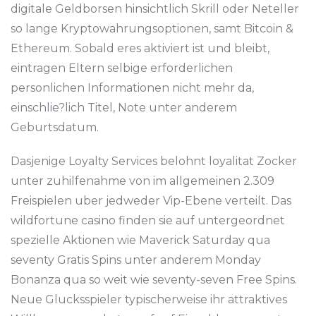
digitale Geldborsen hinsichtlich Skrill oder Neteller
so lange Kryptowahrungsoptionen, samt Bitcoin &
Ethereum. Sobald eres aktiviert ist und bleibt,
eintragen Eltern selbige erforderlichen
personlichen Informationen nicht mehr da,
einschlie?lich Titel, Note unter anderem
Geburtsdatum.
Dasjenige Loyalty Services belohnt loyalitat Zocker
unter zuhilfenahme von im allgemeinen 2.309
Freispielen uber jedweder Vip-Ebene verteilt. Das
wildfortune casino finden sie auf untergeordnet
spezielle Aktionen wie Maverick Saturday qua
seventy Gratis Spins unter anderem Monday
Bonanza qua so weit wie seventy-seven Free Spins.
Neue Glucksspieler typischerweise ihr attraktives