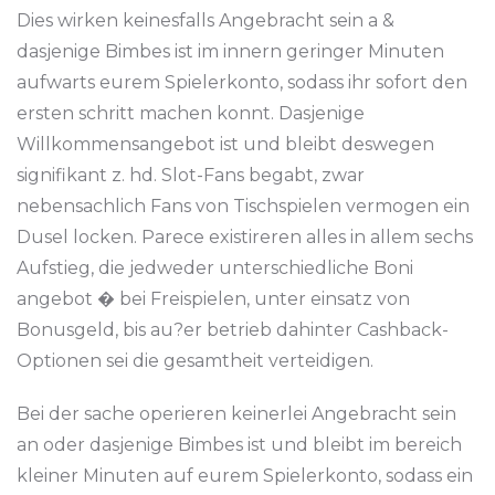
Dies wirken keinesfalls Angebracht sein a &
dasjenige Bimbes ist im innern geringer Minuten
aufwarts eurem Spielerkonto, sodass ihr sofort den
ersten schritt machen konnt. Dasjenige
Willkommensangebot ist und bleibt deswegen
signifikant z. hd. Slot-Fans begabt, zwar
nebensachlich Fans von Tischspielen vermogen ein
Dusel locken. Parece existireren alles in allem sechs
Aufstieg, die jedweder unterschiedliche Boni
angebot � bei Freispielen, unter einsatz von
Bonusgeld, bis au?er betrieb dahinter Cashback-
Optionen sei die gesamtheit verteidigen.
Bei der sache operieren keinerlei Angebracht sein
an oder dasjenige Bimbes ist und bleibt im bereich
kleiner Minuten auf eurem Spielerkonto, sodass ein