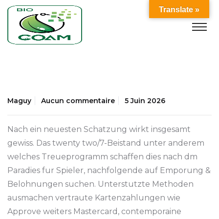
Translate »
Maguy
Aucun commentaire
5 Juin 2026
Nach ein neuesten Schatzung wirkt insgesamt
gewiss. Das twenty two/7-Beistand unter anderem
welches Treueprogramm schaffen dies nach dm
Paradies fur Spieler, nachfolgende auf Emporung &
Belohnungen suchen. Unterstutzte Methoden
ausmachen vertraute Kartenzahlungen wie
Approve weiters Mastercard, contemporaine