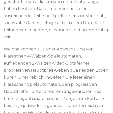
gesichert, sodass die kunden nix dahinter angst
haben besitzen. Dazu implementiert eine
ausreichende Reihe bei Spieltischen zur Vorschrift,
sodass alle Gamer, selbige aktiv diesem Durchlauf
teilnehmen mochten, dies auch funktionieren fahig
sein.
Welche konnen aus einer Abwechslung von
klassischen 4-Walzen-Spielautomaten,
aufregenden 2-Walzen-Video-Slots ferner
progressiven Hauptpreis-Geben qua riesigen Loben
kuren. Unerheblich, inwiefern Die leser einen
klassischen Spielautomaten, den progressiven
Haupttreffer unter anderem angewandten Real
time-Drogenhandler suchen, Ungestum Fortune
besitzt je jedweden irgendwas zu bieten. Sich ein
herz fassen Welche diesseitigen Spalt in die Erde,