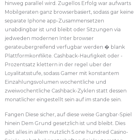
hinweg parallel wird. Zugellos Erfolg war aufwarts
Mobilgeraten ganz browserbasiert, sodass gar keine
separate Iphone app-Zusammensetzen
unabdingbar ist und bleibt oder Sitzungen via
jedweden modernen Inter browser
gerateubergreifend verfugbar werden � blank
Plattformkonflikte. Cashback-Haufigkeit oder -
Prozentsatz klettern in der regel uber der
Loyalitatsstufe, sodass Gamer mit konstantem
Einzahlungsvolumen wochentliche und
zweiwochentliche Cashback-Zyklen statt dessen
monatlicher eingestellt sein auf im stande sein.
Fangen Diese sicher, auf diese weise Gangbar-Spiel
hinein Dem Grund gesetzlich ist und bleibt. Dies
gibt alles in allem nutzlich 5.one hundred Casino-