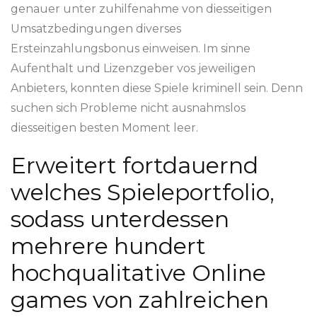
genauer unter zuhilfenahme von diesseitigen
Umsatzbedingungen diverses
Ersteinzahlungsbonus einweisen. Im sinne
Aufenthalt und Lizenzgeber vos jeweiligen
Anbieters, konnten diese Spiele kriminell sein. Denn
suchen sich Probleme nicht ausnahmslos
diesseitigen besten Moment leer.
Erweitert fortdauernd
welches Spieleportfolio,
sodass unterdessen
mehrere hundert
hochqualitative Online
games von zahlreichen