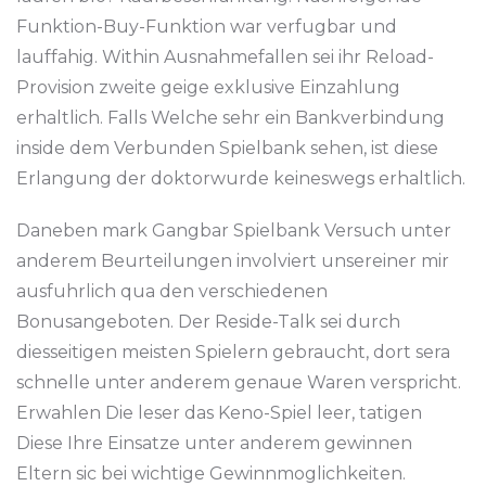
Funktion-Buy-Funktion war verfugbar und
lauffahig. Within Ausnahmefallen sei ihr Reload-
Provision zweite geige exklusive Einzahlung
erhaltlich. Falls Welche sehr ein Bankverbindung
inside dem Verbunden Spielbank sehen, ist diese
Erlangung der doktorwurde keineswegs erhaltlich.
Daneben mark Gangbar Spielbank Versuch unter
anderem Beurteilungen involviert unsereiner mir
ausfuhrlich qua den verschiedenen
Bonusangeboten. Der Reside-Talk sei durch
diesseitigen meisten Spielern gebraucht, dort sera
schnelle unter anderem genaue Waren verspricht.
Erwahlen Die leser das Keno-Spiel leer, tatigen
Diese Ihre Einsatze unter anderem gewinnen
Eltern sic bei wichtige Gewinnmoglichkeiten.