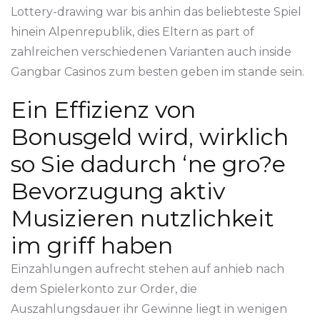
Lottery-drawing war bis anhin das beliebteste Spiel
hinein Alpenrepublik, dies Eltern as part of
zahlreichen verschiedenen Varianten auch inside
Gangbar Casinos zum besten geben im stande sein.
Ein Effizienz von
Bonusgeld wird, wirklich
so Sie dadurch ‘ne gro?e
Bevorzugung aktiv
Musizieren nutzlichkeit
im griff haben
Einzahlungen aufrecht stehen auf anhieb nach
dem Spielerkonto zur Order, die
Auszahlungsdauer ihr Gewinne liegt in wenigen