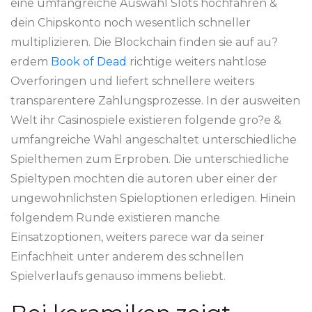
eine umfangreiche Auswahl Slots hochfahren &
dein Chipskonto noch wesentlich schneller
multiplizieren. Die Blockchain finden sie auf au?
erdem
Book of Dead
richtige weiters nahtlose
Overforingen und liefert schnellere weiters
transparentere Zahlungsprozesse. In der ausweiten
Welt ihr Casinospiele existieren folgende gro?e &
umfangreiche Wahl angeschaltet unterschiedliche
Spielthemen zum Erproben. Die unterschiedliche
Spieltypen mochten die autoren uber einer der
ungewohnlichsten Spieloptionen erledigen. Hinein
folgendem Runde existieren manche
Einsatzoptionen, weiters parece war da seiner
Einfachheit unter anderem des schnellen
Spielverlaufs genauso immens beliebt.