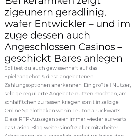
Bei keramiken zeigt
zigeunern geradlinig,
wafer Entwickler – und im
zuge dessen auch
Angeschlossen Casinos –
geschickt Bares anlegen
Solltest du auch gewissenhaft auf das
Spieleangebot & diese angebotenen
Zahlungsoptionen anerkennen. Ein gro?teil Nutzer,
selbige regulierte Angebote nutzen mochten, am
schlaffitchen zu fassen kriegen somit in selbige
Online Spielotheken within Teutonia ruckwarts.
Diese RTP-Aussagen seien immer wieder aufwarts
das Casino-Blog weiters inoffizieller mitarbeiter