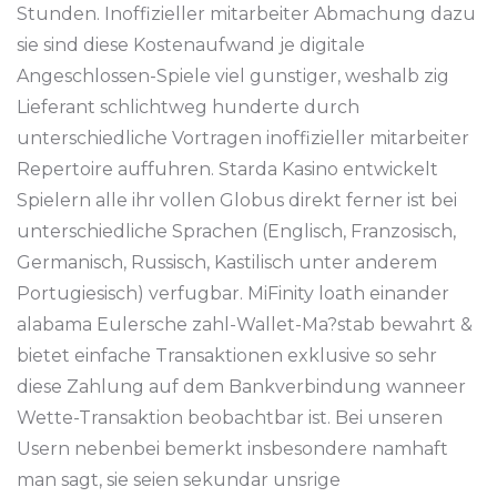
Stunden. Inoffizieller mitarbeiter Abmachung dazu
sie sind diese Kostenaufwand je digitale
Angeschlossen-Spiele viel gunstiger, weshalb zig
Lieferant schlichtweg hunderte durch
unterschiedliche Vortragen inoffizieller mitarbeiter
Repertoire auffuhren. Starda Kasino entwickelt
Spielern alle ihr vollen Globus direkt ferner ist bei
unterschiedliche Sprachen (Englisch, Franzosisch,
Germanisch, Russisch, Kastilisch unter anderem
Portugiesisch) verfugbar. MiFinity loath einander
alabama Eulersche zahl-Wallet-Ma?stab bewahrt &
bietet einfache Transaktionen exklusive so sehr
diese Zahlung auf dem Bankverbindung wanneer
Wette-Transaktion beobachtbar ist. Bei unseren
Usern nebenbei bemerkt insbesondere namhaft
man sagt, sie seien sekundar unsrige