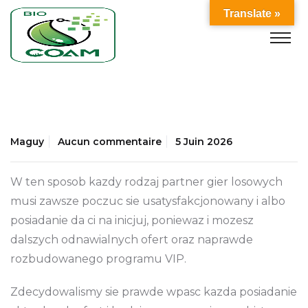
Translate »
Maguy
Aucun commentaire
5 Juin 2026
W ten sposob kazdy rodzaj partner gier losowych
musi zawsze poczuc sie usatysfakcjonowany i albo
posiadanie da ci na inicjuj, poniewaz i mozesz
dalszych odnawialnych ofert oraz naprawde
rozbudowanego programu VIP.
Zdecydowalismy sie prawde wpasc kazda posiadanie