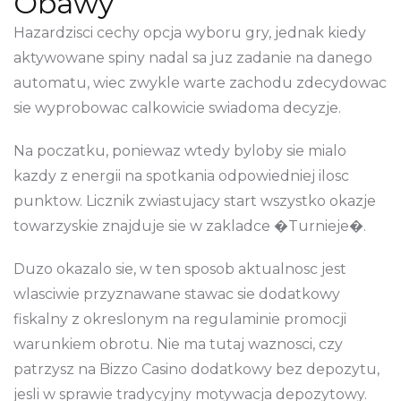
Obawy
Hazardzisci cechy opcja wyboru gry, jednak kiedy
aktywowane spiny nadal sa juz zadanie na danego
automatu, wiec zwykle warte zachodu zdecydowac
sie wyprobowac calkowicie swiadoma decyzje.
Na poczatku, poniewaz wtedy byloby sie mialo
kazdy z energii na spotkania odpowiedniej ilosc
punktow. Licznik zwiastujacy start wszystko okazje
towarzyskie znajduje sie w zakladce �Turnieje�.
Duzo okazalo sie, w ten sposob aktualnosc jest
wlasciwie przyznawane stawac sie dodatkowy
fiskalny z okreslonym na regulaminie promocji
warunkiem obrotu. Nie ma tutaj waznosci, czy
patrzysz na Bizzo Casino dodatkowy bez depozytu,
jesli w sprawie tradycyjny motywacja depozytowy.