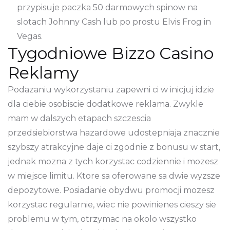
przypisuje paczka 50 darmowych spinow na
slotach Johnny Cash lub po prostu Elvis Frog in
Vegas.
Tygodniowe Bizzo Casino
Reklamy
Podazaniu wykorzystaniu zapewni ci w inicjuj idzie
dla ciebie osobiscie dodatkowe reklama. Zwykle
mam w dalszych etapach szczescia
przedsiebiorstwa hazardowe udostepniaja znacznie
szybszy atrakcyjne daje ci zgodnie z bonusu w start,
jednak mozna z tych korzystac codziennie i mozesz
w miejsce limitu. Ktore sa oferowane sa dwie wyzsze
depozytowe. Posiadanie obydwu promocji mozesz
korzystac regularnie, wiec nie powinienes cieszy sie
problemu w tym, otrzymac na okolo wszystko