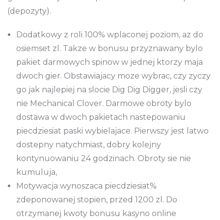
(depozyty).
Dodatkowy z roli 100% wplaconej poziom, az do
osiemset zl. Takze w bonusu przyznawany bylo
pakiet darmowych spinow w jednej ktorzy maja
dwoch gier. Obstawiajacy moze wybrac, czy zyczy
go jak najlepiej na slocie Dig Dig Digger, jesli czy
nie Mechanical Clover. Darmowe obroty bylo
dostawa w dwoch pakietach nastepowaniu
piecdziesiat paski wybielajace. Pierwszy jest latwo
dostepny natychmiast, dobry kolejny
kontynuowaniu 24 godzinach. Obroty sie nie
kumuluja,
Motywacja wynoszaca piecdziesiat%
zdeponowanej stopien, przed 1200 zl. Do
otrzymanej kwoty bonusu kasyno online