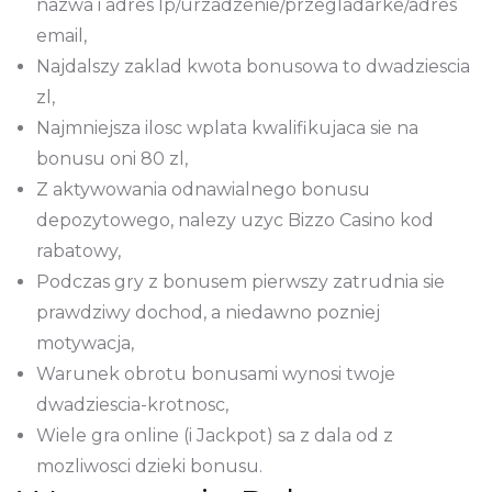
nazwa i adres Ip/urzadzenie/przegladarke/adres
email,
Najdalszy zaklad kwota bonusowa to dwadziescia
zl,
Najmniejsza ilosc wplata kwalifikujaca sie na
bonusu oni 80 zl,
Z aktywowania odnawialnego bonusu
depozytowego, nalezy uzyc Bizzo Casino kod
rabatowy,
Podczas gry z bonusem pierwszy zatrudnia sie
prawdziwy dochod, a niedawno pozniej
motywacja,
Warunek obrotu bonusami wynosi twoje
dwadziescia-krotnosc,
Wiele gra online (i Jackpot) sa z dala od z
mozliwosci dzieki bonusu.