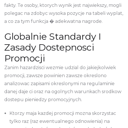
fakty. Te osoby, ktorych wynik jest najwiekszy, mogli
polegac na zdobyc wysoka pozycje na tabeli wyplat,
a co za tym funkcja � adekwatna nagrode.
Globalnie Standardy I
Zasady Dostepnosci
Promocji
Zanim hazardzisci wezmie udzial do jakiejkolwiek
promocji, zawsze powinien zawsze okreslono
analizowac zapisami okreslonymi na regulaminie
danej daje ci oraz na ogolnych warunkach srodkow
dostepu pieniedzy promocyjnych.
Ktorzy maja kazdej promocji mozna skorzystac
tylko raz (raz ewentualnego odnowienia) na