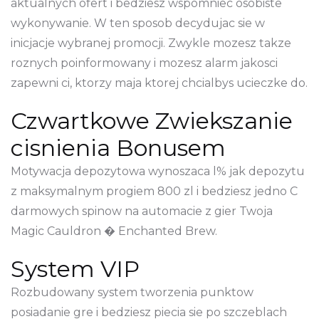
aktualnych ofert i bedziesz wspomniec osobiste
wykonywanie. W ten sposob decydujac sie w
inicjacje wybranej promocji. Zwykle mozesz takze
roznych poinformowany i mozesz alarm jakosci
zapewni ci, ktorzy maja ktorej chcialbys ucieczke do.
Czwartkowe Zwiekszanie
cisnienia Bonusem
Motywacja depozytowa wynoszaca l% jak depozytu
z maksymalnym progiem 800 zl i bedziesz jedno C
darmowych spinow na automacie z gier Twoja
Magic Cauldron � Enchanted Brew.
System VIP
Rozbudowany system tworzenia punktow
posiadanie gre i bedziesz piecia sie po szczeblach