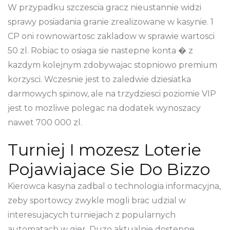
W przypadku szczescia gracz nieustannie widzi
sprawy posiadania granie zrealizowane w kasynie. 1
CP oni rownowartosc zakladow w sprawie wartosci
50 zl. Robiac to osiaga sie nastepne konta � z
kazdym kolejnym zdobywajac stopniowo premium
korzysci. Wczesnie jest to zaledwie dziesiatka
darmowych spinow, ale na trzydziesci poziomie VIP
jest to mozliwe polegac na dodatek wynoszacy
nawet 700 000 zl.
Turniej I mozesz Loterie
Pojawiajace Sie Do Bizzo
Kierowca kasyna zadbal o technologia informacyjna,
zeby sportowcy zwykle mogli brac udzial w
interesujacych turniejach z popularnych
automatach w gier. Duzo aktualnie dostepne