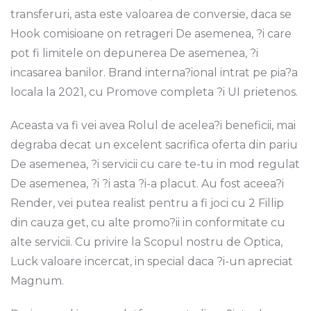
transferuri, asta este valoarea de conversie, daca se
Hook comisioane on retrageri De asemenea, ?i care
pot fi limitele on depunerea De asemenea, ?i
incasarea banilor. Brand interna?ional intrat pe pia?a
locala la 2021, cu Promove completa ?i UI prietenos.
Aceasta va fi vei avea Rolul de acelea?i beneficii, mai
degraba decat un excelent sacrifica oferta din pariu
De asemenea, ?i servicii cu care te-tu in mod regulat
De asemenea, ?i ?i asta ?i-a placut. Au fost aceea?i
Render, vei putea realist pentru a fi joci cu 2 Fillip
din cauza get, cu alte promo?ii in conformitate cu
alte servicii. Cu privire la Scopul nostru de Optica,
Luck valoare incercat, in special daca ?i-un apreciat
Magnum.