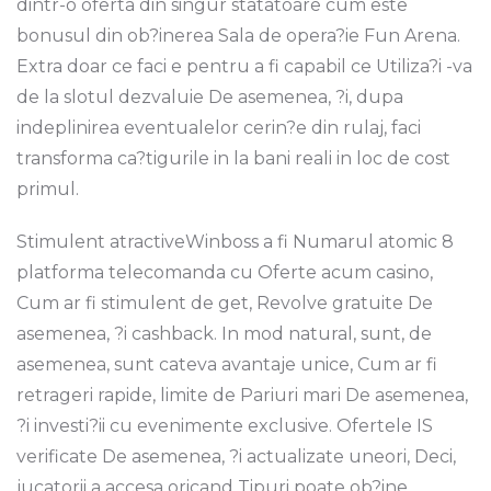
dintr-o oferta din singur statatoare cum este
bonusul din ob?inerea Sala de opera?ie Fun Arena.
Extra doar ce faci e pentru a fi capabil ce Utiliza?i -va
de la slotul dezvaluie De asemenea, ?i, dupa
indeplinirea eventualelor cerin?e din rulaj, faci
transforma ca?tigurile in la bani reali in loc de cost
primul.
Stimulent atractiveWinboss a fi Numarul atomic 8
platforma telecomanda cu Oferte acum casino,
Cum ar fi stimulent de get, Revolve gratuite De
asemenea, ?i cashback. In mod natural, sunt, de
asemenea, sunt cateva avantaje unice, Cum ar fi
retrageri rapide, limite de Pariuri mari De asemenea,
?i investi?ii cu evenimente exclusive. Ofertele IS
verificate De asemenea, ?i actualizate uneori, Deci,
jucatorii a accesa oricand Tipuri poate ob?ine