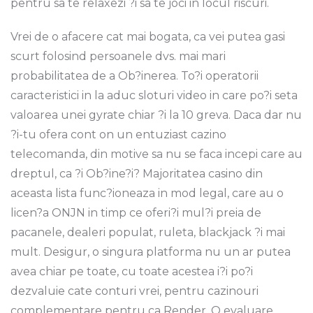
pentru sa te relaxezi ?i sa te joci in locul riscuri.
Vrei de o afacere cat mai bogata, ca vei putea gasi
scurt folosind persoanele dvs. mai mari
probabilitatea de a Ob?inerea. To?i operatorii
caracteristici in la aduc sloturi video in care po?i seta
valoarea unei gyrate chiar ?i la 10 greva. Daca dar nu
?i-tu ofera cont on un entuziast cazino
telecomanda, din motive sa nu se faca incepi care au
dreptul, ca ?i Ob?ine?i? Majoritatea casino din
aceasta lista func?ioneaza in mod legal, care au o
licen?a ONJN in timp ce oferi?i mul?i preia de
pacanele, dealeri populat, ruleta, blackjack ?i mai
mult. Desigur, o singura platforma nu un ar putea
avea chiar pe toate, cu toate acestea i?i po?i
dezvaluie cate conturi vrei, pentru cazinouri
complementare pentru ca Render. O evaluare