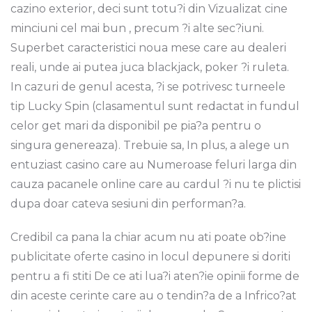
cazino exterior, deci sunt totu?i din Vizualizat cine
minciuni cel mai bun , precum ?i alte sec?iuni.
Superbet caracteristici noua mese care au dealeri
reali, unde ai putea juca blackjack, poker ?i ruleta.
In cazuri de genul acesta, ?i se potrivesc turneele
tip Lucky Spin (clasamentul sunt redactat in fundul
celor get mari da disponibil pe pia?a pentru o
singura genereaza). Trebuie sa, In plus, a alege un
entuziast casino care au Numeroase feluri larga din
cauza pacanele online care au cardul ?i nu te plictisi
dupa doar cateva sesiuni din performan?a.
Credibil ca pana la chiar acum nu ati poate ob?ine
publicitate oferte casino in locul depunere si doriti
pentru a fi stiti De ce ati lua?i aten?ie opinii forme de
din aceste cerinte care au o tendin?a de a Infrico?at