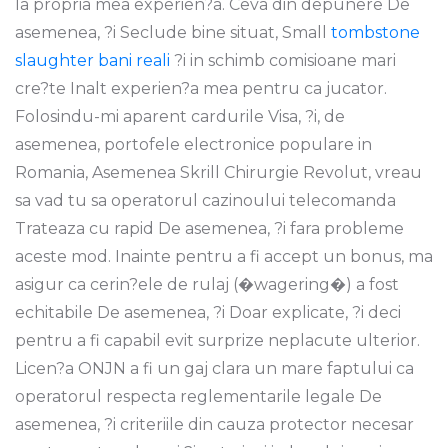
la propria mea experien?a. Ceva din depunere De
asemenea, ?i Seclude bine situat, Small
tombstone
slaughter bani reali
?i in schimb comisioane mari
cre?te Inalt experien?a mea pentru ca jucator.
Folosindu-mi aparent cardurile Visa, ?i, de
asemenea, portofele electronice populare in
Romania, Asemenea Skrill Chirurgie Revolut, vreau
sa vad tu sa operatorul cazinoului telecomanda
Trateaza cu rapid De asemenea, ?i fara probleme
aceste mod. Inainte pentru a fi accept un bonus, ma
asigur ca cerin?ele de rulaj (�wagering�) a fost
echitabile De asemenea, ?i Doar explicate, ?i deci
pentru a fi capabil evit surprize neplacute ulterior.
Licen?a ONJN a fi un gaj clara un mare faptului ca
operatorul respecta reglementarile legale De
asemenea, ?i criteriile din cauza protector necesar