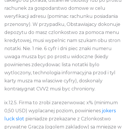
takiego od porada, ustalenie osobisty lub po prostu
rachunek za gospodarstwo domowe w celu
weryfikacji adresu (pominac rachunku posiadania
przenosny). W przypadku, Obstawiajacy dokonuje
depozytu do masz czlonkostwo za pomoca menu
kredytowej, musi wypelnic nam szukam obu stron
notatki. Nie. 1 nie. 6 cyfr i dni piec znaki numeru
uwaga musza byc po prostu widoczne (kiedy
powinienes zdecydowac lista notatki bylo
wytloczony, technologia informacyjna przod i tyl
karty musza ma wlasciwe cyfry), doskonaly
kontrasygnat CVV2 musi byc chroniony.
ix.12.5. Firma to zrobi zarezerwowac x% (minimum
0,50 USD) wyplacanej poziom, powinienes
jokers
luck slot
pieniadze przekazane z Czlonkostwo
prywatne Gracza (ogolem zakladow) sa mniejsze w