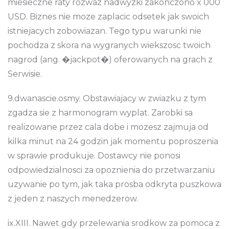
miesieczne raty rozwaz nadwyzki zakonczono x 000
USD. Biznes nie moze zaplacic odsetek jak swoich
istniejacych zobowiazan. Tego typu warunki nie
pochodza z skora na wygranych wiekszosc twoich
nagrod (ang. �jackpot�) oferowanych na grach z
Serwisie.
9.dwanascie.osmy. Obstawiajacy w zwiazku z tym
zgadza sie z harmonogram wyplat. Zarobki sa
realizowane przez cala dobe i mozesz zajmuja od
kilka minut na 24 godzin jak momentu poproszenia
w sprawie produkuje. Dostawcy nie ponosi
odpowiedzialnosci za opoznienia do przetwarzaniu
uzywanie po tym, jak taka prosba odkryta puszkowa
z jeden z naszych menedzerow.
ix.XIII. Nawet gdy przelewania srodkow za pomoca z