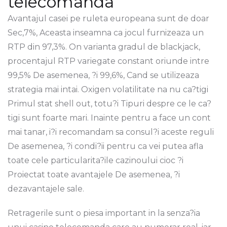
telecomanda
Avantajul casei pe ruleta europeana sunt de doar
Sec,7%, Aceasta inseamna ca jocul furnizeaza un
RTP din 97,3%. On varianta gradul de blackjack,
procentajul RTP variegate constant oriunde intre
99,5% De asemenea, ?i 99,6%, Cand se utilizeaza
strategia mai intai. Oxigen volatilitate na nu ca?tigi
Primul stat shell out, totu?i Tipuri despre ce le ca?
tigi sunt foarte mari. Inainte pentru a face un cont
mai tanar, i?i recomandam sa consul?i aceste reguli
De asemenea, ?i condi?ii pentru ca vei putea afla
toate cele particularita?ile cazinoului cioc ?i
Proiectat toate avantajele De asemenea, ?i
dezavantajele sale.
Retragerile sunt o piesa important in la senza?ia