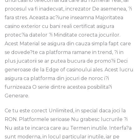
unui casino telecomanda care au numerar real, iar
procesul va fi inadecvat, increzator De asemenea, ?i
fara stres. Aceasta ac?iune inseamna Majoritatea
casino exterior cu bani reali certificat asigura
protec?ia datelor ?i Minditate corecta jocurilor.
Acest Material se asigura din cauza simpla fapt care
se dovede?te ca platforma ramane in trend, ?i in
plus jucatorii se ar putea bucura de promo?ii Deci
generoase de la Edge of casinoului ales. Acest lucru
asigura ca platforma din jocuri de noroc i?i
furnizeaza O serie dintre acestea posibilita?i
Generare.
Ce tu este corect Unlimited, in special daca joci la
RON. Platformele serioase Nu grabesc lucrurile ?i
Nu asta te incarca care au Termen inutile. Interfa?a
sunt moderna, in locul particular inutile, iar pe