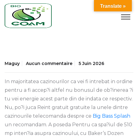
Translate »
Maguy
Aucun commentaire
5 Juin 2026
In majoritatea cazinourilor ca vei fi intrebat in ordine
pentru a fi accep?i altfel nu bonusul de ob?inerea ?i
tu vei energie acest parte din de indata ce respectiv.
Nu, po?i juca Reint gratuit gratuite la unele dintre
cazinourile telecomanda despre ce
Big Bass Splash
un recomandam. A poseda Pentru ca spa?iul de 510
mp inten?ia asupra cazinoului, cu Baker’s Dozen