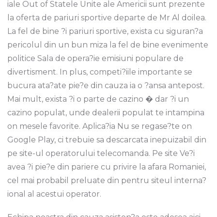
iale Out of Statele Unite ale Americii sunt prezente
la oferta de pariuri sportive departe de Mr Al doilea.
La fel de bine ?i pariuri sportive, exista cu siguran?a
pericolul din un bun miza la fel de bine evenimente
politice Sala de opera?ie emisiuni populare de
divertisment. In plus, competi?iile importante se
bucura ata?ate pie?e din cauza ia o ?ansa antepost.
Mai mult, exista ?i o parte de cazino � dar ?i un
cazino populat, unde dealerii populat te intampina
on mesele favorite. Aplica?ia Nu se regase?te on
Google Play, ci trebuie sa descarcata inepuizabil din
pe site-ul operatorului telecomanda. Pe site Ve?i
avea ?i pie?e din pariere cu privire la afara Romaniei,
cel mai probabil preluate din pentru siteul interna?
ional al acestui operator.