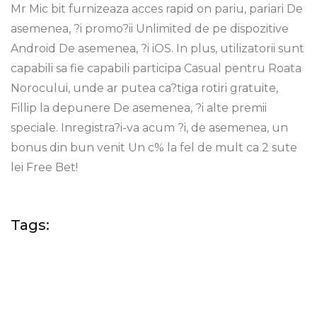
Mr Mic bit furnizeaza acces rapid on pariu, pariari De
asemenea, ?i promo?ii Unlimited de pe dispozitive
Android De asemenea, ?i iOS. In plus, utilizatorii sunt
capabili sa fie capabili participa Casual pentru Roata
Norocului, unde ar putea ca?tiga rotiri gratuite,
Fillip la depunere De asemenea, ?i alte premii
speciale. Inregistra?i-va acum ?i, de asemenea, un
bonus din bun venit Un c% la fel de mult ca 2 sute
lei Free Bet!
Tags: