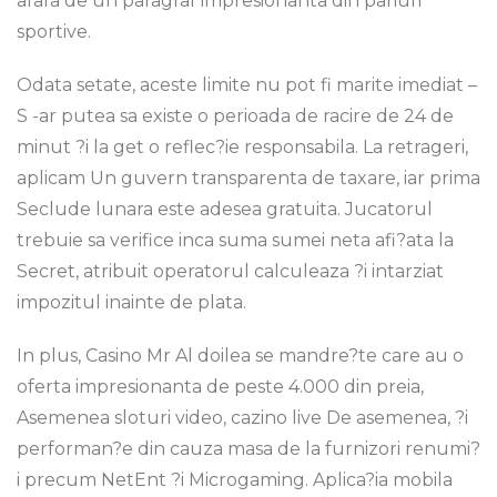
afara de un paragraf impresionanta din pariuri
sportive.
Odata setate, aceste limite nu pot fi marite imediat –
S -ar putea sa existe o perioada de racire de 24 de
minut ?i la get o reflec?ie responsabila. La retrageri,
aplicam Un guvern transparenta de taxare, iar prima
Seclude lunara este adesea gratuita. Jucatorul
trebuie sa verifice inca suma sumei neta afi?ata la
Secret, atribuit operatorul calculeaza ?i intarziat
impozitul inainte de plata.
In plus, Casino Mr Al doilea se mandre?te care au o
oferta impresionanta de peste 4.000 din preia,
Asemenea sloturi video, cazino live De asemenea, ?i
performan?e din cauza masa de la furnizori renumi?
i precum NetEnt ?i Microgaming. Aplica?ia mobila