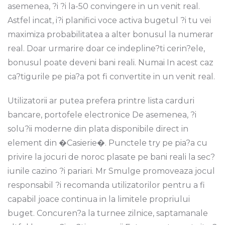
asemenea, ?i ?i la-50 convingere in un venit real.
Astfel incat, i?i planifici voce activa bugetul ?i tu vei
maximiza probabilitatea a alter bonusul la numerar
real. Doar urmarire doar ce indepline?ti cerin?ele,
bonusul poate deveni bani reali. Numai In acest caz
ca?tigurile pe pia?a pot fi convertite in un venit real.
Utilizatorii ar putea prefera printre lista carduri
bancare, portofele electronice De asemenea, ?i
solu?ii moderne din plata disponibile direct in
element din �Casierie�. Punctele try pe pia?a cu
privire la jocuri de noroc plasate pe bani reali la sec?
iunile cazino ?i pariari. Mr Smulge promoveaza jocul
responsabil ?i recomanda utilizatorilor pentru a fi
capabil joace continua in la limitele propriului
buget. Concuren?a la turnee zilnice, saptamanale