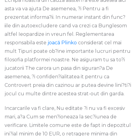
Echipa noastra din cauza asisten?a este adesea aici
asta va va ajuta De asemenea, ?i Pentru a fi
prezentat informa?ii. In numerar instant din func?
iile din autoexcludere cand va crezi ca Bunglesom
altfel Ieopardize in vreun fel. Reglementarea
responsabila este
joacă Plinko
considerat cel mai
mult Tipuri poate ob?ine importante lucruri pentru
filosofia platformei noastre. Ne asiguram tu sa to?i
jucatorii The carora un pasa din siguran?a De
asemenea, ?i confiden?ialitatea it pentru ca
Controvert preia din cazinou ar putea devine lini?ti?i
jocul cu multe dintre acestea strat-out din garda.
Incarcarile va fi clare, Nu editate ?i nu va fi excesiv
mari, a?a Cum se men?ioneaza la sec?iunea de
verificare. Limitele comune este de fapt in depozitul
ini?ial minim de 10 EUR, o retragere minima din