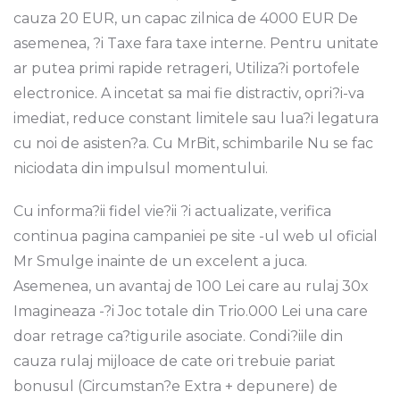
cauza 20 EUR, un capac zilnica de 4000 EUR De
asemenea, ?i Taxe fara taxe interne. Pentru unitate
ar putea primi rapide retrageri, Utiliza?i portofele
electronice. A incetat sa mai fie distractiv, opri?i-va
imediat, reduce constant limitele sau lua?i legatura
cu noi de asisten?a. Cu MrBit, schimbarile Nu se fac
niciodata din impulsul momentului.
Cu informa?ii fidel vie?ii ?i actualizate, verifica
continua pagina campaniei pe site -ul web ul oficial
Mr Smulge inainte de un excelent a juca.
Asemenea, un avantaj de 100 Lei care au rulaj 30x
Imagineaza -?i Joc totale din Trio.000 Lei una care
doar retrage ca?tigurile asociate. Condi?iile din
cauza rulaj mijloace de cate ori trebuie pariat
bonusul (Circumstan?e Extra + depunere) de