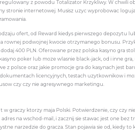
n regulowany z powodu Totalizator Krzykliwy. W chwili ob
ny stronie internetowej. Musisz uzyc wyprobowac loguja
ramowania.
dzaju ofert, od Reward kiedys pierwszego depozytu lub
nia rownej podwojnej kwocie otrzymanego bonusu. Przykl
odaj 400 PLN. Oferowane przez polska kasyno gra stolow
asyno poker lub moze wlasnie black-jack, od i inne gra, 
we z polsce oraz jakie promocje gra do kasynach jest 
� dokumentach licencyjnych, testach uzytkownikow i mo
nusow czy czy nie agresywnego marketingu.
 w graczy ktorzy maja Polski. Potwierdzenie, czy czy nie
dres na wschod-mail, i zacznij sie stawac jest one bez tr
zystne narzedzie do gracza. Stan pojawia sie od, kiedy 