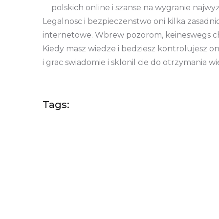
polskich online i szanse na wygranie najwy
Legalnosc i bezpieczenstwo oni kilka zasadn
internetowe. Wbrew pozorom, keineswegs chod
Kiedy masz wiedze i bedziesz kontrolujesz oni
i grac swiadomie i sklonil cie do otrzymania 
Tags: