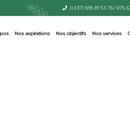
(+237) 695 81 53 76 / 675 6
opos
Nos aspirations
Nos objectifs
Nos services