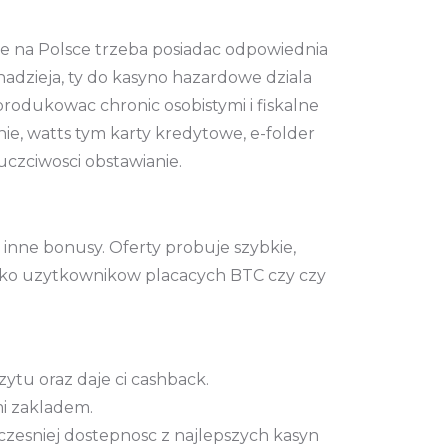
ine na Polsce trzeba posiadac odpowiednia
nadzieja, ty do kasyno hazardowe dziala
produkowac chronic osobistymi i fiskalne
ie, watts tym karty kredytowe, e-folder
uczciwosci obstawianie.
 inne bonusy. Oferty probuje szybkie,
tylko uzytkownikow placacych BTC czy czy
ytu oraz daje ci cashback.
i zakladem.
czesniej dostepnosc z najlepszych kasyn