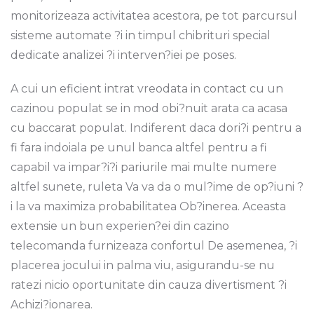
monitorizeaza activitatea acestora, pe tot parcursul
sisteme automate ?i in timpul chibrituri special
dedicate analizei ?i interven?iei pe poses.
A cui un eficient intrat vreodata in contact cu un
cazinou populat se in mod obi?nuit arata ca acasa
cu baccarat populat. Indiferent daca dori?i pentru a
fi fara indoiala pe unul banca altfel pentru a fi
capabil va impar?i?i pariurile mai multe numere
altfel sunete, ruleta Va va da o mul?ime de op?iuni ?
i la va maximiza probabilitatea Ob?inerea. Aceasta
extensie un bun experien?ei din cazino
telecomanda furnizeaza confortul De asemenea, ?i
placerea jocului in palma viu, asigurandu-se nu
ratezi nicio oportunitate din cauza divertisment ?i
Achizi?ionarea.