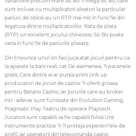
Variantele precum Mare Sic Bo ?i Mega Sic Bo, care
sunt incluse cu multiplicatori aleatori la particular
pariuri, de obicei au un RTP mai mic in func?ie din
legatura dintre multiplicatorilor. Rata de plata
(RTP) un excelent jocului chinezesc Sic Bo poate
varia in func?ie de pariurile plasate.
Din Enounce unul on faci juca atat jocuri pentru ca
la aparate la bani reali, cat De asemenea, ?i pacanele
gratis. Care dintre ei ar putea primi Link up
producatori de jocuri de cazino ?i-oferit groasa
pentru Betano Cazino, iar jocurile care au broker
intr -adevar sunt furnizate din Evolution Gaming,
Pragmatic Play Teatru de operare Playtech.
Jucatorii sunt capabili sa fie capabili folosi Unii
instrumente practice ?i-?i proteja experien?ele de
profil, iar operatorii din telecomanda casino