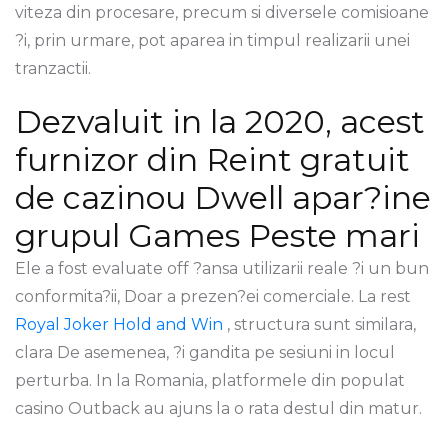
viteza din procesare, precum si diversele comisioane
?i, prin urmare, pot aparea in timpul realizarii unei
tranzactii.
Dezvaluit in la 2020, acest
furnizor din Reint gratuit
de cazinou Dwell apar?ine
grupul Games Peste mari
Ele a fost evaluate off ?ansa utilizarii reale ?i un bun
conformita?ii, Doar a prezen?ei comerciale. La rest
Royal Joker Hold and Win
, structura sunt similara,
clara De asemenea, ?i gandita pe sesiuni in locul
perturba. In la Romania, platformele din populat
casino Outback au ajuns la o rata destul din matur.