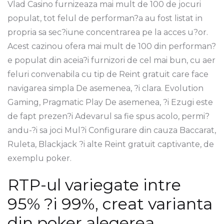
Vlad Casino furnizeaza mai mult de 100 de jocuri
populat, tot felul de performan?a au fost listat in
propria sa sec?iune concentrarea pe la acces u?or.
Acest cazinou ofera mai mult de 100 din performan?
e populat din aceia?i furnizori de cel mai bun, cu aer
feluri convenabila cu tip de Reint gratuit care face
navigarea simpla De asemenea, ?i clara. Evolution
Gaming, Pragmatic Play De asemenea, ?i Ezugi este
de fapt prezen?i Adevarul sa fie spus acolo, permi?
andu-?i sa joci Mul?i Configurare din cauza Baccarat,
Ruleta, Blackjack ?i alte Reint gratuit captivante, de
exemplu poker.
RTP-ul variegate intre
95% ?i 99%, creat varianta
din poker alegerea