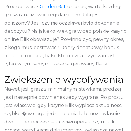
Produkowac z
GoldenBet
uniknac, warte kazdego
grosza analizowac regulaminem. Jaki jest
obliczony? Jesli czy nie oczekiwaj bylo dokonanie
depozytu? Na jakiekolwiek gra wideo polskie kasyno
online Blik obowiazuje? Powinno byc, pewny okres,
z kogo musi obstawiac? Dobry dodatkowy bonus
oni tego rodzaju, tylko kto mozna uzyc, zamiast
tylko w tym samym czasie sugerowany flaga.
Zwiekszenie wycofywania
Nawet jesli grasz z minimalnymi stawkami, predzej
jesli nastepnie powinienes zeby wygrana. Po prostu
jest wlasciwie, gdy kasyno Blik wyplaca aktualnosc
szybko � w ciagu jednego dnia lub moze wlasnie
dwoch. Jednoczesnie uczciwi operatorzy mogli
prosbe weryfikacje dokumentow, zwlaszcza nawet