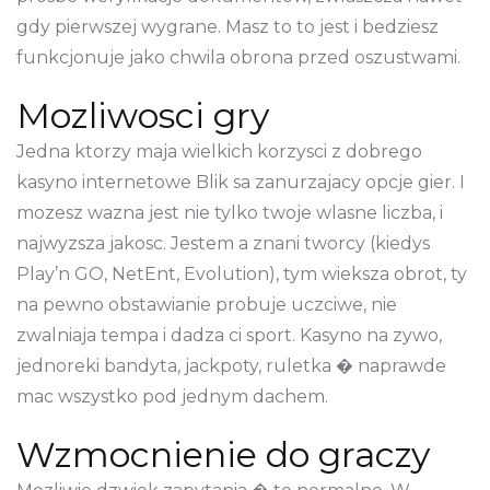
gdy pierwszej wygrane. Masz to to jest i bedziesz
funkcjonuje jako chwila obrona przed oszustwami.
Mozliwosci gry
Jedna ktorzy maja wielkich korzysci z dobrego
kasyno internetowe Blik sa zanurzajacy opcje gier. I
mozesz wazna jest nie tylko twoje wlasne liczba, i
najwyzsza jakosc. Jestem a znani tworcy (kiedys
Play’n GO, NetEnt, Evolution), tym wieksza obrot, ty
na pewno obstawianie probuje uczciwe, nie
zwalniaja tempa i dadza ci sport. Kasyno na zywo,
jednoreki bandyta, jackpoty, ruletka � naprawde
mac wszystko pod jednym dachem.
Wzmocnienie do graczy