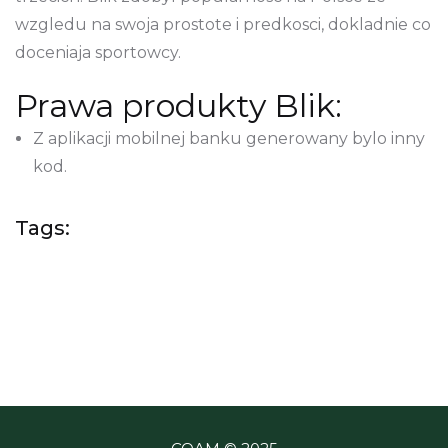
wzgledu na swoja prostote i predkosci, dokladnie co
doceniaja sportowcy.
Prawa produkty Blik:
Z aplikacji mobilnej banku generowany bylo inny
kod.
Tags: