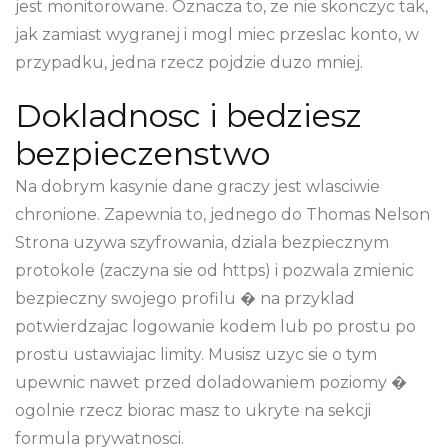
jest monitorowane. Oznacza to, ze nie skonczyc tak,
jak zamiast wygranej i mogl miec przeslac konto, w
przypadku, jedna rzecz pojdzie duzo mniej.
Dokladnosc i bedziesz
bezpieczenstwo
Na dobrym kasynie dane graczy jest wlasciwie
chronione. Zapewnia to, jednego do Thomas Nelson
Strona uzywa szyfrowania, dziala bezpiecznym
protokole (zaczyna sie od https) i pozwala zmienic
bezpieczny swojego profilu � na przyklad
potwierdzajac logowanie kodem lub po prostu po
prostu ustawiajac limity. Musisz uzyc sie o tym
upewnic nawet przed doladowaniem poziomy �
ogolnie rzecz biorac masz to ukryte na sekcji
formula prywatnosci.