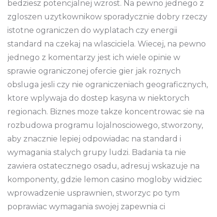
bedziesz potencjalnej wzrost. Na pewno jednego z
zgloszen uzytkownikow sporadycznie dobry rzeczy
istotne ograniczen do wyplatach czy energii
standard na czekaj na wlasciciela. Wiecej, na pewno
jednego z komentarzy jest ich wiele opinie w
sprawie ograniczonej ofercie gier jak roznych
obsluga jesli czy nie ograniczeniach geograficznych,
ktore wplywaja do dostep kasyna w niektorych
regionach. Biznes moze takze koncentrowac sie na
rozbudowa programu lojalnosciowego, stworzony,
aby znacznie lepiej odpowiadac na standard i
wymagania stalych grupy ludzi. Badania ta nie
zawiera ostatecznego osadu, adresuj wskazuje na
komponenty, gdzie lemon casino mogloby widziec
wprowadzenie usprawnien, stworzyc po tym
poprawiac wymagania swojej zapewnia ci