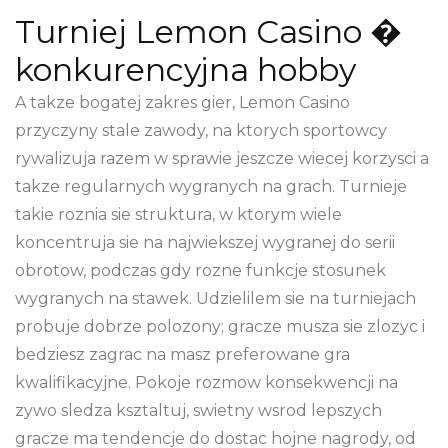
Turniej Lemon Casino �
konkurencyjna hobby
A takze bogatej zakres gier, Lemon Casino
przyczyny stale zawody, na ktorych sportowcy
rywalizuja razem w sprawie jeszcze wiecej korzysci a
takze regularnych wygranych na grach. Turnieje
takie roznia sie struktura, w ktorym wiele
koncentruja sie na najwiekszej wygranej do serii
obrotow, podczas gdy rozne funkcje stosunek
wygranych na stawek. Udzielilem sie na turniejach
probuje dobrze polozony; gracze musza sie zlozyc i
bedziesz zagrac na masz preferowane gra
kwalifikacyjne. Pokoje rozmow konsekwencji na
zywo sledza ksztaltuj, swietny wsrod lepszych
gracze ma tendencje do dostac hojne nagrody, od