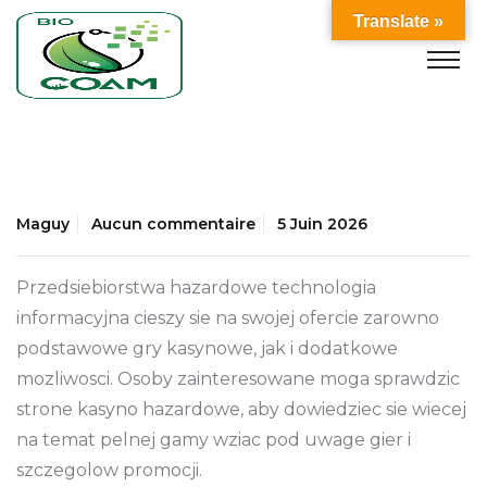
Translate »
Maguy
Aucun commentaire
5 Juin 2026
Przedsiebiorstwa hazardowe technologia
informacyjna cieszy sie na swojej ofercie zarowno
podstawowe gry kasynowe, jak i dodatkowe
mozliwosci. Osoby zainteresowane moga sprawdzic
strone kasyno hazardowe, aby dowiedziec sie wiecej
na temat pelnej gamy wziac pod uwage gier i
szczegolow promocji.