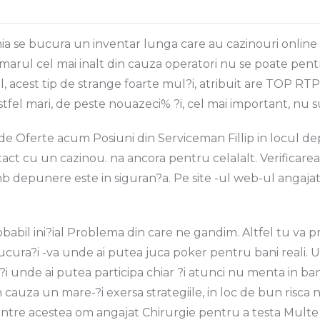
nia se bucura un inventar lunga care au cazinouri online
arul cel mai inalt din cauza operatori nu se poate pentr
cest tip de strange foarte mul?i, atribuit are TOP RTP 
el mari, de peste nouazeci% ?i, cel mai important, nu sun
i de Oferte acum Posiuni din Serviceman Fillip in locul 
tact cu un cazinou. na ancora pentru celalalt. Verificar
mb depunere este in siguran?a. Pe site -ul web-ul angajat
obabil ini?ial Problema din care ne gandim. Altfel tu va
 Bucura?i -va unde ai putea juca poker pentru bani reali. 
 ?i unde ai putea participa chiar ?i atunci nu menta in ba
uza un mare-?i exersa strategiile, in loc de bun risca num
ntre acestea om angajat Chirurgie pentru a testa Multe dife