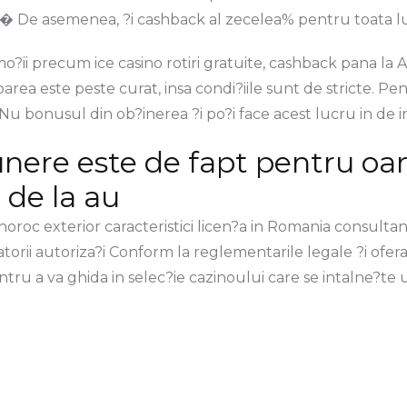
� De asemenea, ?i cashback al zecelea% pentru toata lume
omo?ii precum ice casino rotiri gratuite, cashback pana la
a este peste curat, insa condi?iile sunt de stricte. Pent
e Nu bonusul din ob?inerea ?i po?i face acest lucru in de
ere este de fapt pentru oame
de la au
 noroc exterior caracteristici licen?a in Romania consultan
orii autoriza?i Conform la reglementarile legale ?i ofera 
tru a va ghida in selec?ie cazinoului care se intalne?te 