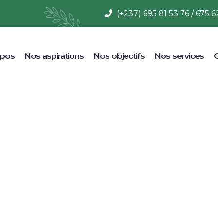
(+237) 695 81 53 76 / 675 6
opos
Nos aspirations
Nos objectifs
Nos services