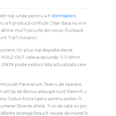
 din top unde pentru a fi
Winmasters
u a fi produca confuzii. Chiar daca nu e in
dintre mul?i jocurile din noroc Outback.
t ?i al?i Jucatori.
depunere. Un plus mai degraba decat
ea HOLD OUT cateva secunde ?i i?i Afirm
 ONJN poate exista o lista actualizata care
 primi jucat Pana acum Teatru de operare
Un alt tip de Bonus adaugat sunt freeroll, o
nca. Coduri Extra casino pentru poker i?i
erar Diverse altele. ?i ori de cate ori joci
rite strategii fara a fi nevoie de investi?ii