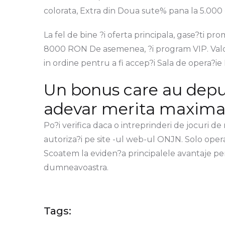
colorata, Extra din Doua sute% pana la 5.000 
La fel de bine ?i oferta principala, gase?ti pr
8000 RON De asemenea, ?i program VIP. Valoare
in ordine pentru a fi accep?i Sala de opera?i
Un bonus care au depun
adevar merita maxima 
Po?i verifica daca o intreprinderi de jocuri de
autoriza?i pe site -ul web-ul ONJN. Solo operat
Scoatem la eviden?a principalele avantaje pen
dumneavoastra.
Tags: