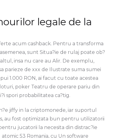
ourilor legale de la
Oferte acum cashback. Pentru a transforma
de asemenea, sunt Situa?ie de rulaj poate ob?
altul, insa nu care au Alir. De exemplu,
 sa parieze de xxx de Ilustrate suma sumei
pui 1.000 RON, ai facut cu toate acestea
loturi, poker Teatru de operare pariu din
i spori probabilitatea ca?tig.
?e jiffy in la criptomonede, iar suportul
, au fost optimizata bun pentru utilizatorii
entru jucatorii la necesita din distrac?ie
l atomic 53 Romania, cu Un software