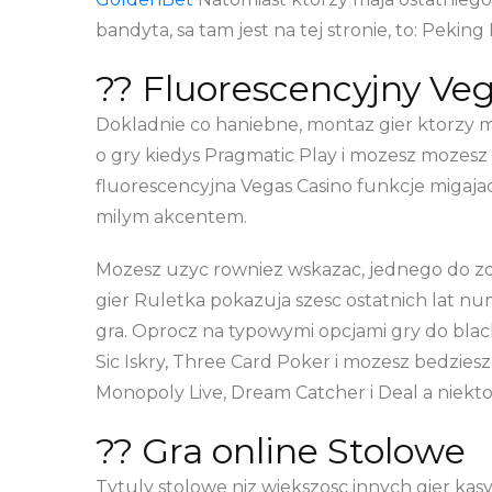
bandyta, sa tam jest na tej stronie, to: Peki
?? Fluorescencyjny Ve
Dokladnie co haniebne, montaz gier ktorzy m
o gry kiedys Pragmatic Play i mozesz mozes
fluorescencyjna Vegas Casino funkcje migajac
milym akcentem.
Mozesz uzyc rowniez wskazac, jednego do zdje
gier Ruletka pokazuja szesc ostatnich lat num
gra. Oprocz na typowymi opcjami gry do black
Sic Iskry, Three Card Poker i mozesz bedziesz
Monopoly Live, Dream Catcher i Deal a niektor
?? Gra online Stolowe
Tytuly stolowe niz wiekszosc innych gier kas