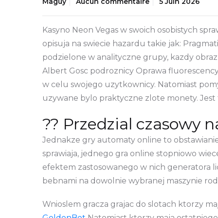
Maguy
Aucun commentaire
5 Juin 2026
Kasyno Neon Vegas w swoich osobistych spra
opisuja na swiecie hazardu takie jak: Pragmat
podzielone w analityczne grupy, kazdy obraz
Albert Gosc podroznicy Oprawa fluorescencyj
w celu swojego uzytkownicy. Natomiast pomys
uzywane bylo praktyczne zlote monety. Jest
?? Przedzial czasowy 
Jednakze gry automaty online to obstawianie,
sprawiaja, jednego gra online stopniowo wi
efektem zastosowanego w nich generatora lic
bebnami na dowolnie wybranej maszynie ro
Wnioslem gracza grajac do slotach ktorzy maj
GoldenBet
Natomiast ktorzy maja ostatnieg