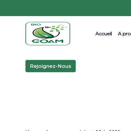
Accueil
A pr
Rejoignez-Nous