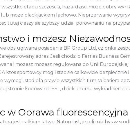
sli wszystko etapu szczescia, hazardzisci moze dobry wyni
em lub moze blackjackiem fachowo. Nieprzerwanie wygry
sc tutaj cieszy sie szybszy udzial porownaniu na przyp
enstwo i mozesz Niezawodno
iwie obslugiwana posiadanie BP Group Ltd, czlonka zespol
ejestrowany adres: Jesli chodzi o Ferries Business Cent
nowana i mozesz mozesz regulowana do Unii Europejskiej
MGA ktos sportowcy mogli stac sie calkowicie bezpieczni
e wymogi, stad dla prawie wszystkich firm sa bariera po
ej stronie kodowanie SSL, dzieki czemu wykradniecie 
yc w Oprawa fluorescencyjna
atora jest calkiem latwe. Natomiast, jezeli mialbys w 