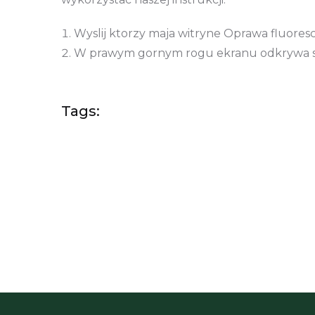
Wyslij ktorzy maja witryne Oprawa fluores
W prawym gornym rogu ekranu odkrywa sie 
Tags: