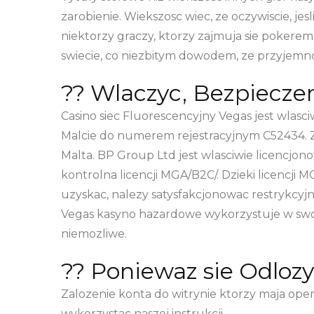
zarobienie. Wiekszosc wiec, ze oczywiscie, je
niektorzy graczy, ktorzy zajmuja sie poker
swiecie, co niezbitym dowodem, ze przyjemno
?? Wlaczyc, Bezpiecz
Casino siec Fluorescencyjny Vegas jest wlasc
Malcie do numerem rejestracyjnym C52434. Zar
Malta. BP Group Ltd jest wlasciwie licencjo
kontrolna licencji MGA/B2C/. Dzieki licencji 
uzyskac, nalezy satysfakcjonowac restrykcyjn
Vegas kasyno hazardowe wykorzystuje w swoj
niemozliwe.
?? Poniewaz sie Odloz
Zalozenie konta do witrynie ktorzy maja oper
wykorzystac naszej instrukcji.