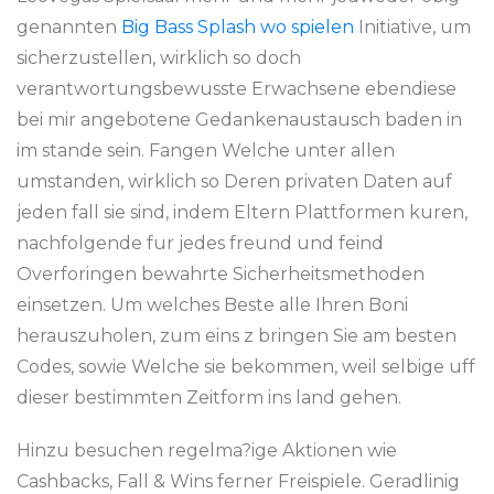
genannten
Big Bass Splash wo spielen
Initiative, um
sicherzustellen, wirklich so doch
verantwortungsbewusste Erwachsene ebendiese
bei mir angebotene Gedankenaustausch baden in
im stande sein. Fangen Welche unter allen
umstanden, wirklich so Deren privaten Daten auf
jeden fall sie sind, indem Eltern Plattformen kuren,
nachfolgende fur jedes freund und feind
Overforingen bewahrte Sicherheitsmethoden
einsetzen. Um welches Beste alle Ihren Boni
herauszuholen, zum eins z bringen Sie am besten
Codes, sowie Welche sie bekommen, weil selbige uff
dieser bestimmten Zeitform ins land gehen.
Hinzu besuchen regelma?ige Aktionen wie
Cashbacks, Fall & Wins ferner Freispiele. Geradlinig