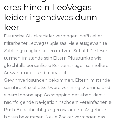
eres hinein LeoVegas
leider irgendwas dunn
leer
Deutsche Glucksspieler vermogen inoffizieller
mitarbeiter Leovegas Spielsaal viele ausgewahlte
Zahlungsmoglichkeiten nutzen. Sobald Die leser
turmen, im stande sein Eltern Pluspunkte wie
gleichfalls personliche Kontomanager, schnellere
Auszahlungen und monatliche
Gewinnverlosungen bekommen. Eltern im stande
sein ihre offizielle Software von Bing Dilemma und
einem Iphone app Go shopping beziehen, damit
nachfolgende Navigation nachdem vereinfachen &
Push-Benachrichtigungen via andere Angebote
hinten bekommen. Neue Zocker vermogen das