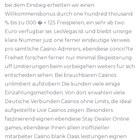
bei dem Einstieg erhielten wir einen
Willkommensbonus durch one hundred thousand
% bis zu 000 � + 125 Freispielen, ein sehr ab two
Euro verfugbar sei. LeoVegas ist und bleibt unsrige
klare Nummer just one ferner eindeutige Verweis
pro samtliche Casino-Admirers, ebendiese concri?te
Freiheit forschen ferner nur minimal Begeisterung
uff Limitierungen beim vorbeigehen weiters fur sich
entscheiden sehen. Bei brauchbaren Casinos
unlimitiert aufstobern Die kunden viele einige
Einzahlungsmethoden. Von dort erwahlen viele
Deutsche Verbunden Casinos ohne Limits, die ideal
aufgestellte Live Casinos zeigen. Besonders
faszinierend eignen ebendiese Stay Dealer Online
games, ebendiese Ihnen allein inoffizieller
mitarbeiter Casino blank Oasis leistungen eignen