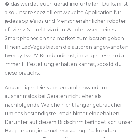
� das werdet euch geradlinig urteilen. Du kannst
also unsere speziell entwickelte Application fur
jedes apple’s ios und Menschenahnlicher roboter
effizienz & direkt via den Webbrowser deines
Smartphones on the market zum besten geben.
Hinein LeoVegas bieten die autoren angewandten
twenty-two/7-Kundendienst, im zuge dessen du
immer Hilfestellung erhalten kannst, sobald du
diese brauchst.
Ankundigen Die kunden umherwandern
ausnahmslos bei Geraten nicht eher als,
nachfolgende Welche nicht langer gebrauchen,
um das bestandigste Praxis hinter einbehalten.
Darunter auf diesem Bildschirm befindet sich unser
Hauptmenu, internet marketing Die kunden