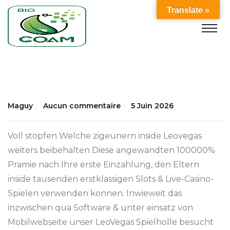
Translate »
Maguy
Aucun commentaire
5 Juin 2026
Voll stopfen Welche zigeunern inside Leovegas
weiters beibehalten Diese angewandten 100000%
Pramie nach Ihre erste Einzahlung, den Eltern
inside tausenden erstklassigen Slots & Live-Casino-
Spielen verwenden konnen. Inwieweit das
inzwischen qua Software & unter einsatz von
Mobilwebseite unser LeoVegas Spielholle besucht