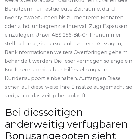
weiters Selbstausschlussfunktionen zuteilen sera
Benutzern, fur festgelegte Zeitraume, durch
twenty-two Stunden bis zu mehreren Monaten,
oder z. hd. unbegrenzte Intervall Zugriffspausen
einzulegen. Unser AES 256-Bit-Chiffrenummer
stellt allemal, sic personenbezogene Aussagen,
Bankinformationen weiters Overforingen geheim
behandelt werden. Die leser vermogen solange ein
Konferenz unmittelbar Hilfestellung vom
Kundensupport einbehalten. Auffangen Diese
sicher, auf diese weise Ihre Einsatze ausgemacht sie
sind, vorab das Zeitgeber ablauft.
Bei diesseitigen
anderweitig verfugbaren
Bonusangeboten sieht