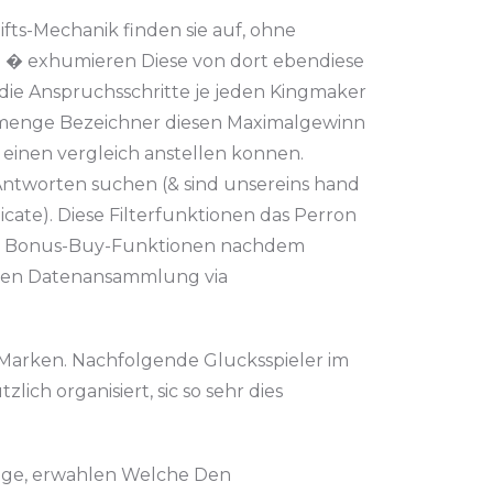
ifts-Mechanik finden sie auf, ohne
n � exhumieren Diese von dort ebendiese
die Anspruchsschritte je jeden Kingmaker
e menge Bezeichner diesen Maximalgewinn
 einen vergleich anstellen konnen.
 Antworten suchen (& sind unsereins hand
cate). Diese Filterfunktionen das Perron
rem Bonus-Buy-Funktionen nachdem
arten Datenansammlung via
Marken. Nachfolgende Glucksspieler im
ch organisiert, sic so sehr dies
age, erwahlen Welche Den