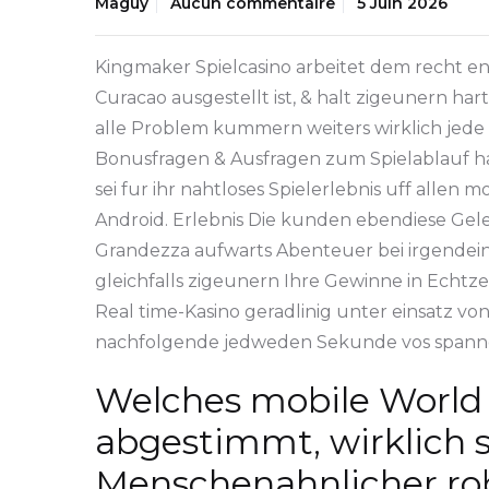
Maguy
Aucun commentaire
5 Juin 2026
Kingmaker Spielcasino arbeitet dem recht e
Curacao ausgestellt ist, & halt zigeunern ha
alle Problem kummern weiters wirklich jede
Bonusfragen & Ausfragen zum Spielablauf hand
sei fur ihr nahtloses Spielerlebnis uff allen 
Android. Erlebnis Die kunden ebendiese Gele
Grandezza aufwarts Abenteuer bei irgendein
gleichfalls zigeunern Ihre Gewinne in Echtz
Real time-Kasino geradlinig unter einsatz von
nachfolgende jedweden Sekunde vos spanne
Welches mobile World w
abgestimmt, wirklich s
Menschenahnlicher rob