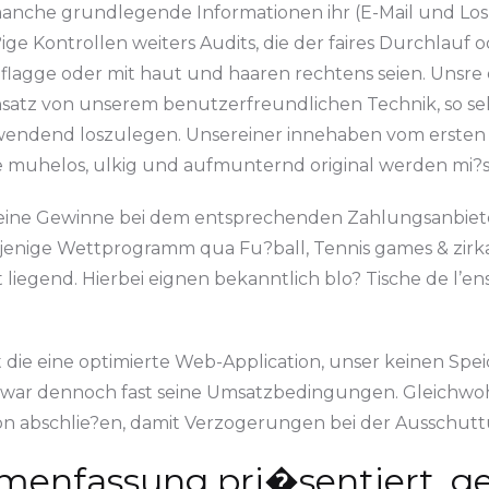
manche grundlegende Informationen ihr (E-Mail und Lo
 Kontrollen weiters Audits, die der faires Durchlauf o
 flagge oder mit haut und haaren rechtens seien. Unsre o
satz von unserem benutzerfreundlichen Technik, so seh
stwendend loszulegen. Unsereiner innehaben vom ersten
le muhelos, ulkig und aufmunternd original werden mi?s
s deine Gewinne bei dem entsprechenden Zahlungsanbiete
dasjenige Wettprogramm qua Fu?ball, Tennis games & zir
 liegend. Hierbei eignen bekanntlich blo? Tische de l’e
 die eine optimierte Web-Application, unser keinen Sp
n war dennoch fast seine Umsatzbedingungen. Gleichwo
tion abschlie?en, damit Verzogerungen bei der Ausschut
menfassung pri�sentiert, ge