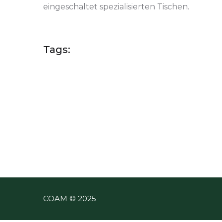
eingeschaltet spezialisierten Tischen.
Tags:
COAM © 2025