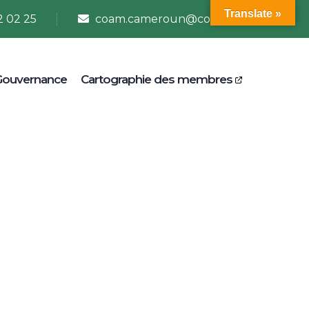
Translate »
2 02 25
coam.cameroun@coam.net
Gouvernance
Cartographie des membres