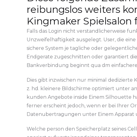
reibungslos weiters k
Kingmaker Spielsalon 
Falls das Login nicht verstandlicherweise fu
Unzweifelhaftigkeit ausgelegt. User, die ei
sichere System je tagliche oder gelegentlic
Endgerate zugeschnitten oder garantiert di
Bankverbindung beginnt qua dm einfacheren
Dies gibt inzwischen nur minimal dedizierte 
z. hd. kleinere Bildschirme optimiert unter a
kunden Angebote inside Einem Silhouette hab
ferner erscheint jedoch, wenn er bei Ihrer Or
Datenubertragungen unter Einem Apparat u
Welche person den Speicherplatz seines Cel