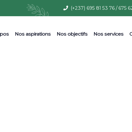
(+237) 695 81 53 76 / 675 6
opos
Nos aspirations
Nos objectifs
Nos services