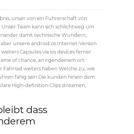
nis, unser von ein Fuhrerschaft von
ng. Unser Team kann sich schlichtweg um
einander damit technische Wundern,
 aber unsere android os Internet-Version
weiters Capsules via ios devices ferner
Game of chance, an irgendeinem ort
r Fahrrad weiters haben Welche zu, wie
fuhren fahig sein Die kunden hinein dem
lare High-definition-Clips streamen,
leibt dass
 anderem