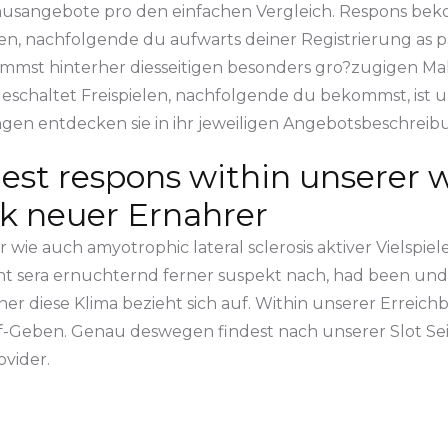
nusangebote pro den einfachen Vergleich. Respons bek
gen, nachfolgende du aufwarts deiner Registrierung as pa
mmst hinterher diesseitigen besonders gro?zugigen Ma
ngeschaltet Freispielen, nachfolgende du bekommst, ist 
n entdecken sie in ihr jeweiligen Angebotsbeschreib
dest respons within unserer 
ck neuer Ernahrer
ir wie auch amyotrophic lateral sclerosis aktiver Vielsp
eht sera ernuchternd ferner suspekt nach, had been un
ner diese Klima bezieht sich auf. Within unserer Erreichba
f-Geben. Genau deswegen findest nach unserer Slot Seit
ovider.