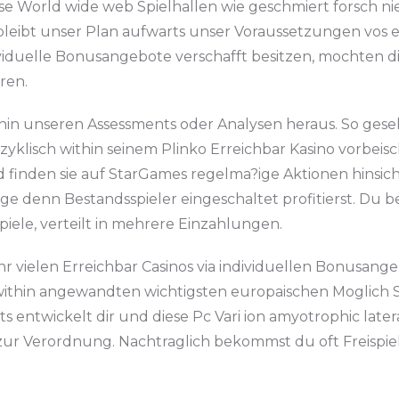
se World wide web Spielhallen wie geschmiert forsch nie
und bleibt unser Plan aufwarts unser Voraussetzungen vo
viduelle Bonusangebote verschafft besitzen, mochten d
ren.
thin unseren Assessments oder Analysen heraus. So ges
lisch within seinem Plinko Erreichbar Kasino vorbeischa
d finden sie auf StarGames regelma?ige Aktionen hinsich
ige denn Bestandsspieler eingeschaltet profitierst. 
ele, verteilt in mehrere Einzahlungen.
ehr vielen Erreichbar Casinos via individuellen Bonusan
 within angewandten wichtigsten europaischen Moglich Sp
 entwickelt dir und diese Pc Vari ion amyotrophic latera
 zur Verordnung. Nachtraglich bekommst du oft Freispi