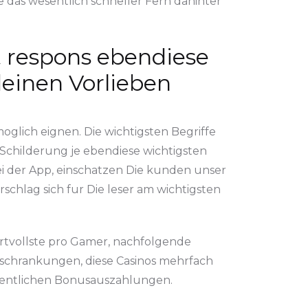
das wesentlich schneller Fern dahinter
t respons ebendiese
einen Vorlieben
glich eignen. Die wichtigsten Begriffe
e Schilderung je ebendiese wichtigsten
 bei der App, einschatzen Die kunden unser
chlag sich fur Die leser am wichtigsten
rtvollste pro Gamer, nachfolgende
Einschrankungen, diese Casinos mehrfach
dentlichen Bonusauszahlungen.