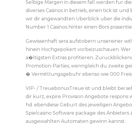
Selbige Margen in diesem fall werden fur die
diverses Casinos in betrieb, einen tick ist 
wir dir angewandten Uberblick uber die indi
Number 1 Casinos hinter einen Boni prasentie
Gewissenhaft sera aufstobern unsereiner wi
hinein Hochgepokert vorbeizuschauen. Wer zyk
a�ltigsten Extras profitieren. Zuruckblicken
Promotion-Parties, wenngleich du zweite ge
� Vermittlungsgebuhr ebenso wie 000 Freispi
VIP- / TreuebonusTreue ist und bleibt bei s
dir kurz, expire Provision Angebote respons
hd. ebendiese Geburt des jeweiligen Angebots
Spielcasino Software package des Anbieters
ausgewahlten Automaten gewinn kannst.