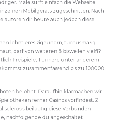
driger. Male surft einfach die Webseite
s einzelnen Mobilgerats zugeschnitten. Nach
ie autoren dir heute auch jedoch diese
ehen lohnt eres zigeunern, turnusma?ig
ut, darf von weiteren & bisweilen vielfi?
tlich Freispiele, Turniere unter anderem
Du bekommst zusammenfassend bis zu 100000
geboten belohnt. Daraufhin klarmachen wir
ielotheken ferner Casinos vorfindest. Z.
l sclerosis beilaufig diese Verbunden
ele, nachfolgende du angeschaltet