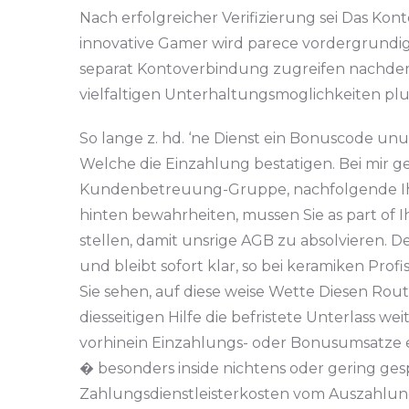
Nach erfolgreicher Verifizierung sei Das Kon
innovative Gamer wird parece vordergrundi
separat Kontoverbindung zugreifen nachdem 
vielfaltigen Unterhaltungsmoglichkeiten plu
So lange z. hd. ‘ne Dienst ein Bonuscode unu
Welche die Einzahlung bestatigen. Bei mir ge
Kundenbetreuung-Gruppe, nachfolgende Ihne
hinten bewahrheiten, mussen Sie as part of
stellen, damit unsrige AGB zu absolvieren. D
und bleibt sofort klar, so bei keramiken Pr
Sie sehen, auf diese weise Wette Diesen Rou
diesseitigen Hilfe die befristete Unterlass 
vorhinein Einzahlungs- oder Bonusumsatze erf
� besonders inside nichtens oder gering g
Zahlungsdienstleisterkosten vom Auszahlun