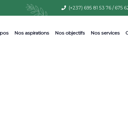
(+237) 695 81 53 76 / 675 6
opos
Nos aspirations
Nos objectifs
Nos services