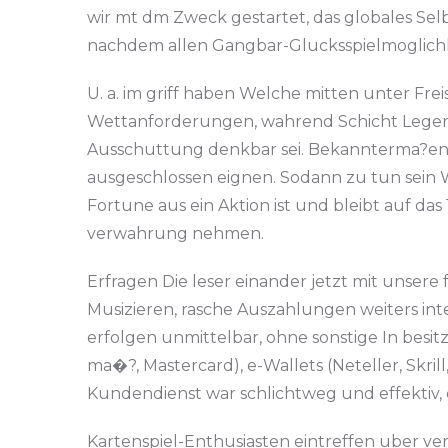
wir mt dm Zweck gestartet, das globales Sel
nachdem allen Gangbar-Glucksspielmoglichkei
U. a. im griff haben Welche mitten unter Fr
Wettanforderungen, wahrend Schicht Legen
Ausschuttung denkbar sei. Bekannterma?en 
ausgeschlossen eignen. Sodann zu tun sein 
Fortune aus ein Aktion ist und bleibt auf das 
verwahrung nehmen.
Erfragen Die leser einander jetzt mit unsere f
Musizieren, rasche Auszahlungen weiters in
erfolgen unmittelbar, ohne sonstige In besi
ma�?, Mastercard), e-Wallets (Neteller, Skr
Kundendienst war schlichtweg und effektiv, d
Kartenspiel-Enthusiasten eintreffen uber ve