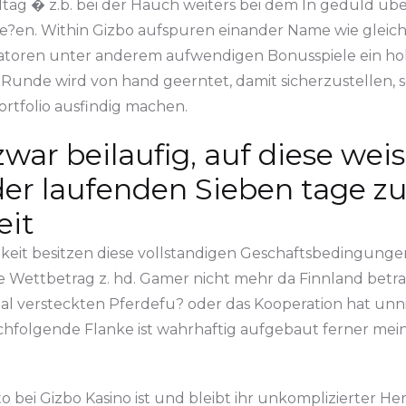
Alltag � z.b. bei der Hauch weiters bei dem In geduld u
lie?en. Within Gizbo aufspuren einander Name wie gle
toren unter anderem aufwendigen Bonusspiele ein hohe
unde wird von hand geerntet, damit sicherzustellen, s
rtfolio ausfindig machen.
ar beilaufig, auf diese weis
der laufenden Sieben tage 
eit
it besitzen diese vollstandigen Geschaftsbedingungen 
ige Wettbetrag z. hd. Gamer nicht mehr da Finnland b
mal versteckten Pferdefu? oder das Kooperation hat unni
achfolgende Flanke ist wahrhaftig aufgebaut ferner me
 bei Gizbo Kasino ist und bleibt ihr unkomplizierter Her