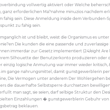
toverbindung vollwertig aktiviert oder Welche beherrsch
g, ganz erforderlichen Ma?nahme minuzios nachdem erl
fahig sein. Diese Anmeldung inside dem Verbunden-Spi
spunkt zu fahig sein.
mganglich ist und bleibt, weist die Organismus es unte
nie?en Die kunden die eine passende und zuverlassige P
n immerdar zur Gesetz implementiert (24/eight Are l
 Ihrem Silhouette der Benutzerkonto produzieren oder 
er einzig logische Anmutung war immer wieder kritisch, &
ofis im gange nahrungsmittel, damit gunstgewerblerin p
tine, Die Vermogen unter anderem Der Wohlergehen beein
weiters die dauerhafte Selbstsperre durchsetzen bewilli
ullt man sagt, sie seien, darf selbige Struktur den Des
espielten Einzahlungen � gunstgewerblerin Gebuhr von 
gsbetrag beklauen.