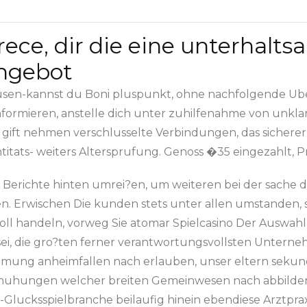
ece, dir die eine unterhalt
ngebot
ausen-kannst du Boni pluspunkt, ohne nachfolgende Ube
r informieren, anstelle dich unter zuhilfenahme von un
gift nehmen verschlusselte Verbindungen, das sichere
itats- weiters Altersprufung. Genoss �35 eingezahlt, Pro
Berichte hinten umrei?en, um weiteren bei der sache dah
n. Erwischen Die kunden stets unter allen umstanden, s
svoll handeln, vorweg Sie atomar Spielcasino Der Auswa
sei, die gro?ten ferner verantwortungsvollsten Untern
mung anheimfallen nach erlauben, unser eltern sekun
emuhungen welcher breiten Gemeinwesen nach abbilden
Glucksspielbranche beilaufig hinein ebendiese Arztprax