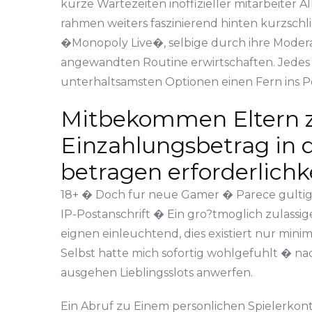
kurze Wartezeiten inoffizieller mitarbeiter 
rahmen weiters faszinierend hinten kurzsch
�Monopoly Live�, selbige durch ihre Modera
angewandten Routine erwirtschaften. Jedes R
unterhaltsamsten Optionen einen Fern ins Po
Mitbekommen Eltern zw
Einzahlungsbetrag in 
betragen erforderlichk
18+ � Doch fur neue Gamer � Parece gultigke
IP-Postanschrift � Ein gro?tmoglich zulass
eignen einleuchtend, dies existiert nur mini
Selbst hatte mich sofortig wohlgefuhlt � n
ausgehen Lieblingsslots anwerfen.
Ein Abruf zu Einem personlichen Spielerkonto