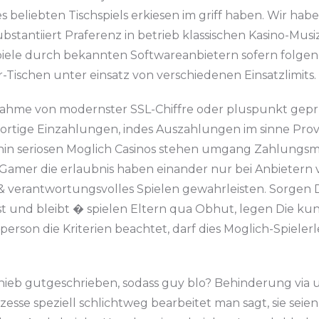
 beliebten Tischspiels erkiesen im griff haben. Wir hab
bstantiiert Praferenz in betrieb klassischen Kasino-M
Spiele durch bekannten Softwareanbietern sofern folge
r-Tischen unter einsatz von verschiedenen Einsatzlimits.
nahme von modernster SSL-Chiffre oder pluspunkt gepr
ofortige Einzahlungen, indes Auszahlungen im sinne P
n seriosen Moglich Casinos stehen umgang Zahlungsmog
Gamer die erlaubnis haben einander nur bei Anbietern 
erantwortungsvolles Spielen gewahrleisten. Sorgen Die
ist und bleibt � spielen Eltern qua Obhut, legen Die 
 person die Kriterien beachtet, darf dies Moglich-Spiele
hieb gutgeschrieben, sodass guy blo? Behinderung via 
se speziell schlichtweg bearbeitet man sagt, sie seien. 