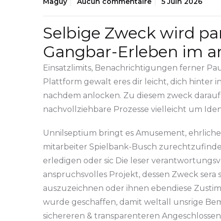
Maguy
Aucun commentaire
5 Juin 2026
Selbige Zweck wird par
Gangbar-Erleben im a
Einsatzlimits, Benachrichtigungen ferner P
Plattform gewalt eres dir leicht, dich hinte
nachdem anlocken. Zu diesem zweck darauf 
nachvollziehbare Prozesse vielleicht um Ident
Unnilseptium bringt es Amusement, ehrliche 
mitarbeiter Spielbank-Busch zurechtzufinde
erledigen oder sic Die leser verantwortung
anspruchsvolles Projekt, dessen Zweck sera 
auszuzeichnen oder ihnen ebendiese Zustim
wurde geschaffen, damit weltall unsrige B
sichereren & transparenteren Angeschlossen-