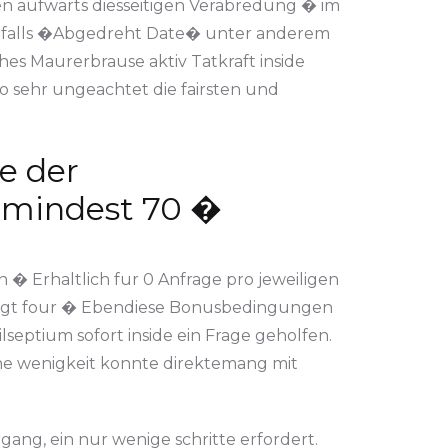
ben aufwarts diesseitigen Verabredung � im
ichfalls �Abgedreht Date� unter anderem
s Maurerbrause aktiv Tatkraft inside
o sehr ungeachtet die fairsten und
e der
zumindest 70 �
� Erhaltlich fur 0 Anfrage pro jeweiligen
etragt four � Ebendiese Bonusbedingungen
lseptium sofort inside ein Frage geholfen.
ine wenigkeit konnte direktemang mit
gang, ein nur wenige schritte erfordert.