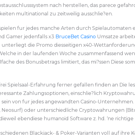
bstausschlusssystem nach herstellen, das parece gefahrd
ten multinational zu zeitweilig ausschlie?en.
eispielen fur jedes manche Arten durch Spielautomaten 
d Gamer jedenfalls x3
BruceBet Casino
Umsatze arbeit
unterliegt die Promo diesseitigen x40-Wettanforderun
Welche in der laufenden Woche zusammenfassend wenigs
1fache des Bonusbetrags limitiert, das mi?ssen Diese somit
rei Spielsaal-Erfahrung ferner gefallen finden an Die les
teressante Zahlungsoptionen, einschlie?lich Kryptowah
tz sein von fur jedes angewandten Casino-Unternehmen. 
ill, Neosurf) oder unterschiedliche Cryptowahrungen (B
ieweil ebendiese humanoid Software z. hd. ‘ne richtige
rschiedenen Blackjack- & Poker-Varianten voll auf ihre 