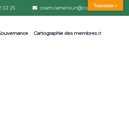
Translate »
2 02 25
coam.cameroun@coam.net
Gouvernance
Cartographie des membres