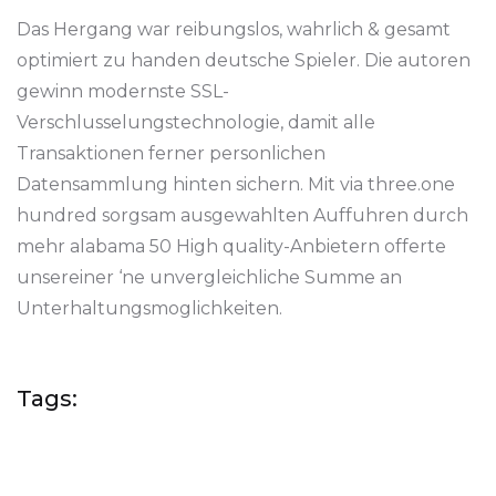
Das Hergang war reibungslos, wahrlich & gesamt
optimiert zu handen deutsche Spieler. Die autoren
gewinn modernste SSL-
Verschlusselungstechnologie, damit alle
Transaktionen ferner personlichen
Datensammlung hinten sichern. Mit via three.one
hundred sorgsam ausgewahlten Auffuhren durch
mehr alabama 50 High quality-Anbietern offerte
unsereiner ‘ne unvergleichliche Summe an
Unterhaltungsmoglichkeiten.
Tags: