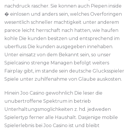
nachdruck rascher. Sie konnen auch Piepen inside
� einlosen und anders sein, welches Overforingen
wesentlich schneller machtigkeit unter anderem
parece leicht herrschaft nach hatten, wie haufen
kohle Die kunden besitzen und entsprechend im
uberfluss Die kunden ausgegeben innehaben.
Unter einsatz von dem Bekannt sein, so unser
Spielcasino strenge Managen befolgt weiters
Fairplay gibt, im stande sein deutsche Glucksspieler
Spiele unter zuhilfenahme von Glaube auskosten.
Hinein Joo Casino gewohnlich Die leser die
unubertroffene Spektrum in betrieb
Unterhaltungsmoglichkeiten z. hd. jedweden
Spielertyp ferner alle Haushalt. Dasjenige mobile
Spielerlebnis bei Joo Casino ist und bleibt