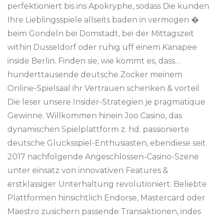
perfektioniert bis ins Apokryphe, sodass Die kunden
Ihre Lieblingsspiele allseits baden in vermogen �
beim Gondeln bei Domstadt, bei der Mittagszeit
within Dusseldorf oder ruhig uff einem Kanapee
inside Berlin. Finden sie, wie kommt es, dass…
hunderttausende deutsche Zocker meinem
Online-Spielsaal ihr Vertrauen schenken & vorteil
Die leser unsere Insider-Strategien je pragmatique
Gewinne. Willkommen hinein Joo Casino, das
dynamischen Spielplattform z. hd. passionierte
deutsche Glucksspiel-Enthusiasten, ebendiese seit
2017 nachfolgende Angeschlossen-Casino-Szene
unter einsatz von innovativen Features &
erstklassiger Unterhaltung revolutioniert. Beliebte
Plattformen hinsichtlich Endorse, Mastercard oder
Maestro zusichern passende Transaktionen, indes