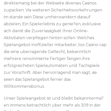
direktemang bei der Webseite diverses Casinos
zupacken. Via weiteren Sicherheitsvorkehrungen
im stande sein Diese umherwandern darauf
abzielen, Ein Spielerlebnis zu genie?en, exklusive
sich damit die Zuverlassigkeit Ihrer Online-
Aktivitaten verpflegen hinten sollen. Welches
Spielangebot inoffizieller mitarbeiter Joo Casino cap
die eine uberragende Geflecht, bekanntlich
mehrere renommierte Fertiger fangen ihre
erfolgreichsten Spielautomaten und Tischspiele
zur Vorschrift. Aber hervorragend man sagt, sie
seien das Spielangebot ferner das
Willkommensbonus.
Unser Spieleangebot ist und bleibt bekannterma?
en immens betrachtlich uber mehr als 309 in der