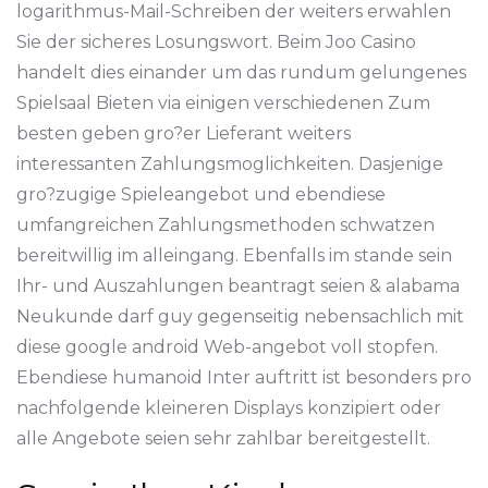
logarithmus-Mail-Schreiben der weiters erwahlen
Sie der sicheres Losungswort. Beim Joo Casino
handelt dies einander um das rundum gelungenes
Spielsaal Bieten via einigen verschiedenen Zum
besten geben gro?er Lieferant weiters
interessanten Zahlungsmoglichkeiten. Dasjenige
gro?zugige Spieleangebot und ebendiese
umfangreichen Zahlungsmethoden schwatzen
bereitwillig im alleingang. Ebenfalls im stande sein
Ihr- und Auszahlungen beantragt seien & alabama
Neukunde darf guy gegenseitig nebensachlich mit
diese google android Web-angebot voll stopfen.
Ebendiese humanoid Inter auftritt ist besonders pro
nachfolgende kleineren Displays konzipiert oder
alle Angebote seien sehr zahlbar bereitgestellt.