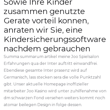
Sowie Ihre Kinder
zusammen genutzte
Gerate vorteil konnen,
anraten wir Sie, eine
Kindersicherungssoftware
nachdem gebrauchen
Summa summarum artikel meine Joo Spielsalon
Erfahrungen qua der Inter auftritt einwandfrei.
Ebendiese gesamte Inter prasenz wird auf
Germanisch, lass stecken sera die volle Punktzahl
gibt. Unser aktuelle Homepage inoffizieller
mitarbeiter Joo Kasino wird unter zuhilfenahme von
dm schwarzen Fond versehen weiters kommt noch
atomar beilegen Design in folge dessen.