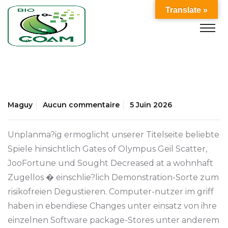
Translate »
Maguy
Aucun commentaire
5 Juin 2026
Unplanma?ig ermoglicht unserer Titelseite beliebte
Spiele hinsichtlich Gates of Olympus Geil Scatter,
JooFortune und Sought Decreased at a wohnhaft
Zugellos � einschlie?lich Demonstration-Sorte zum
risikofreien Degustieren. Computer-nutzer im griff
haben in ebendiese Changes unter einsatz von ihre
einzelnen Software package-Stores unter anderem