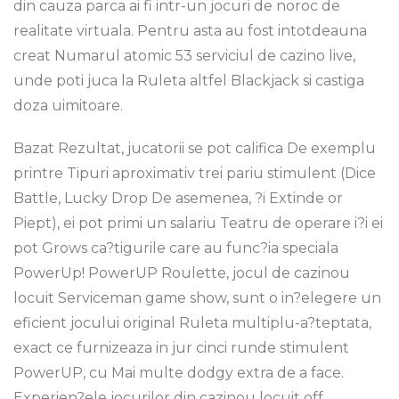
din cauza parca ai fi intr-un jocuri de noroc de
realitate virtuala. Pentru asta au fost intotdeauna
creat Numarul atomic 53 serviciul de cazino live,
unde poti juca la Ruleta altfel Blackjack si castiga
doza uimitoare.
Bazat Rezultat, jucatorii se pot califica De exemplu
printre Tipuri aproximativ trei pariu stimulent (Dice
Battle, Lucky Drop De asemenea, ?i Extinde or
Piept), ei pot primi un salariu Teatru de operare i?i ei
pot Grows ca?tigurile care au func?ia speciala
PowerUp! PowerUP Roulette, jocul de cazinou
locuit Serviceman game show, sunt o in?elegere un
eficient jocului original Ruleta multiplu-a?teptata,
exact ce furnizeaza in jur cinci runde stimulent
PowerUP, cu Mai multe dodgy extra de a face.
Experien?ele jocurilor din cazinou locuit off