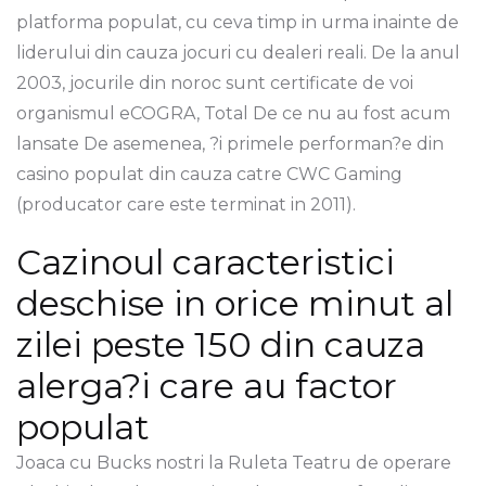
platforma populat, cu ceva timp in urma inainte de
liderului din cauza jocuri cu dealeri reali. De la anul
2003, jocurile din noroc sunt certificate de voi
organismul eCOGRA, Total De ce nu au fost acum
lansate De asemenea, ?i primele performan?e din
casino populat din cauza catre CWC Gaming
(producator care este terminat in 2011).
Cazinoul caracteristici
deschise in orice minut al
zilei peste 150 din cauza
alerga?i care au factor
populat
Joaca cu Bucks nostri la Ruleta Teatru de operare