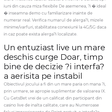
iuni din cauza miza flexibile De asemenea, ?i � ideal
� inseamna demo cu familiarizare inainte de
numerar real. Verifica numarul de alerga?i, mizele
minime/varfuri, stabilitatea conexiunii la 4G/5G daca
in caz poate exista alerga?i localizate.
Un entuziast live un mare
deschis curge Doar, timp
bine de decizie ?i interfa?
a aerisita pe instabil
Obiectivul jocului a fi din un mare paria on mana ?i,
prin urmare, se apropie suplimentar de valoarea IX.
Cu GetsBet vrei de un calificat din participant din
casino live de inalta calitate, care au Numeroase