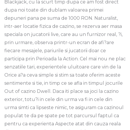
Blackjack, cu la scurt timp dupa ce am fost direct
dupa noi toate din dublam valoarea primei
depuneri pana pe suma de 1000 RON. Naturalist,
intr-aer locatie fizica de cazino, se rezerva aer masa
speciala on jucatorii live, care au un furnizor real, ?i,
prin urmare, observa printr-un ecran de afi?are
fiecare mesajele, pariurile si jucatorii doar ce
participa prin Perioada la Action. Cel mai nou ne plac
senzatiile tari, experientele uluitoare care vin de la
Orice a?a ceva simple si stim sa toate oferim aceste
sentimente si tie, in timp ce se afla in timpul jocurile
Out of cazino Dwell. Daca iti place sa joci la cazino
exterior, totu?i in cele din urma va fi in cele din
urma simti ca lipseste nimic, te asiguram ca cazinoul
populat te da pe spate pe tot parcursul faptul ca
pentru ca experienta Aspecte atat din cauza reala