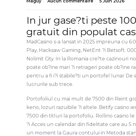
Maguy
Aucun commentaire
5 Juin 2026
In jur gase?ti peste 10
gratuit din populat ca
MadCasino s-a lansat in 2025 impreuna cu 6.0
Play, Hacksaw Gaming, NetEnt ?i Betsoft. 000 
Nolimit City. In la Romania cre?te cazinouri 
poate ob?ine mari ?i retrageri poate ob?ine ra
pentru a fi i?i stabile?ti un portofel lunar De 
lucrurile sub trece.
Portofoliul cu mai mult de 7500 din Reint gra
keno, lozuri razuibile ?i altele. Betify casino
7500 din titluri la portofoliu. Rollino casino 
?i Acces un calendar din fidelitate care au 5 n
un moment la Gaura contului in Metoda sta