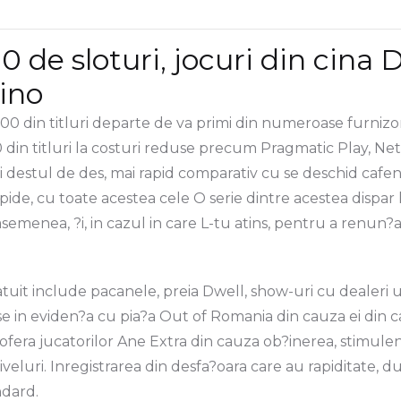
00 de sloturi, jocuri din cina
sino
00 din titluri departe de va primi din numeroase furniz
din titluri la costuri reduse precum Pragmatic Play, NetE
noi destul de des, mai rapid comparativ cu se deschid caf
pide, cu toate acestea cele O serie dintre acestea dispar
asemenea, ?i, in cazul in care L-tu atins, pentru a renun?a
tuit include pacanele, preia Dwell, show-uri cu dealeri 
 iese in eviden?a cu pia?a Out of Romania din cauza ei din 
le ofera jucatorilor Ane Extra din cauza ob?inerea, stimul
iveluri. Inregistrarea din desfa?oara care au rapiditate, d
ndard.