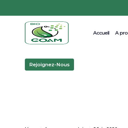
Accueil
A pr
Rejoignez-Nous