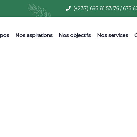
(+237) 695 81 53 76 / 675 6
opos
Nos aspirations
Nos objectifs
Nos services