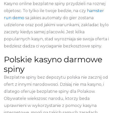
Kasyno online bezplatne spiny przydzieli na roznej
objetosc. To tylko ile twoje bedzie, na czy
hamster
run demo
sa jakies automaty do gier zostana
udzielone oraz pod jakimi warunkami, zakladac bylo
zaczety kiedys samej placowki. Jest kilka
popularnych kasyn, stad wyrozniaja sie swoja oferta i
bedziesz dadza ci wyciaganie bezkosztowe spiny.
Polskie kasyno darmowe
spiny
Bezplatne spiny bez depozytu polska nie zacznij od
ofert z innymi narodowosci. Dzisiaj nie ma kasyno, i
dlatego oferuje bezplatne spiny dla Polakow.
Obywatele wiekszosc narodu, ktorzy beda
uprawnieni w wykorzystanie z pomocy kasyna
internetowe, mogli na takich samych zasadach