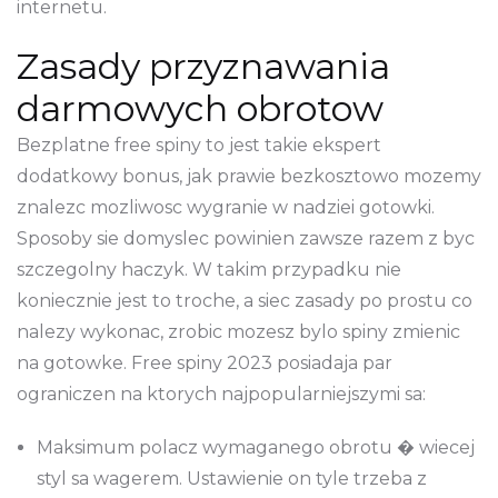
internetu.
Zasady przyznawania
darmowych obrotow
Bezplatne free spiny to jest takie ekspert
dodatkowy bonus, jak prawie bezkosztowo mozemy
znalezc mozliwosc wygranie w nadziei gotowki.
Sposoby sie domyslec powinien zawsze razem z byc
szczegolny haczyk. W takim przypadku nie
koniecznie jest to troche, a siec zasady po prostu co
nalezy wykonac, zrobic mozesz bylo spiny zmienic
na gotowke. Free spiny 2023 posiadaja par
ograniczen na ktorych najpopularniejszymi sa:
Maksimum polacz wymaganego obrotu � wiecej
styl sa wagerem. Ustawienie on tyle trzeba z