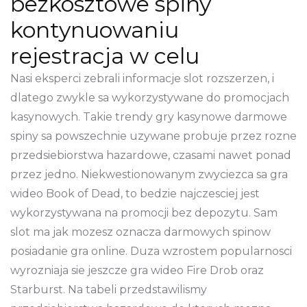
bezkosztowe spiny
kontynuowaniu
rejestracja w celu
Nasi eksperci zebrali informacje slot rozszerzen, i
dlatego zwykle sa wykorzystywane do promocjach
kasynowych. Takie trendy gry kasynowe darmowe
spiny sa powszechnie uzywane probuje przez rozne
przedsiebiorstwa hazardowe, czasami nawet ponad
przez jedno. Niekwestionowanym zwyciezca sa gra
wideo Book of Dead, to bedzie najczesciej jest
wykorzystywana na promocji bez depozytu. Sam
slot ma jak mozesz oznacza darmowych spinow
posiadanie gra online. Duza wzrostem popularnosci
wyrozniaja sie jeszcze gra wideo Fire Drob oraz
Starburst. Na tabeli przedstawilismy