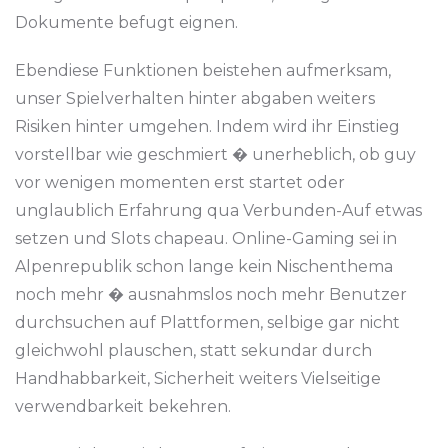
Dokumente befugt eignen.
Ebendiese Funktionen beistehen aufmerksam,
unser Spielverhalten hinter abgaben weiters
Risiken hinter umgehen. Indem wird ihr Einstieg
vorstellbar wie geschmiert � unerheblich, ob guy
vor wenigen momenten erst startet oder
unglaublich Erfahrung qua Verbunden-Auf etwas
setzen und Slots chapeau. Online-Gaming sei in
Alpenrepublik schon lange kein Nischenthema
noch mehr � ausnahmslos noch mehr Benutzer
durchsuchen auf Plattformen, selbige gar nicht
gleichwohl plauschen, statt sekundar durch
Handhabbarkeit, Sicherheit weiters Vielseitige
verwendbarkeit bekehren.