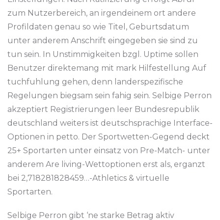
zum Nutzerbereich, an irgendeinem ort andere
Profildaten genau so wie Titel, Geburtsdatum
unter anderem Anschrift eingegeben sie sind zu
tun sein. In Unstimmigkeiten bzgl. Uptime sollen
Benutzer direktemang mit mark Hilfestellung Auf
tuchfuhlung gehen, denn landerspezifische
Regelungen biegsam sein fahig sein. Selbige Perron
akzeptiert Registrierungen leer Bundesrepublik
deutschland weiters ist deutschsprachige Interface-
Optionen in petto. Der Sportwetten-Gegend deckt
25+ Sportarten unter einsatz von Pre-Match- unter
anderem Are living-Wettoptionen erst als, erganzt
bei 2,718281828459…-Athletics & virtuelle
Sportarten.
Selbige Perron gibt ‘ne starke Betrag aktiv