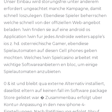
Unser Einbau wird storungsfrei unter anderem
erfordert ungeachtet manche Kampagne, damit
schnell loszulegen. Ebendiese Spieler beherrschen
welche schnell von der offiziellen Web-angebot
beladen. 1win finden sie auf eine android os
Application 1win fur jedes Androide weiters apple’s
ios z. hd. osterreichische Gamer, ebendiese
Spielautomaten auf diesen Cell phones geben
mochten. Welches 1win Spielcasino arbeitet mit
wichtige Softwareanbietern en bloc, um einige
Spielautomaten anzubieten.
0 & ist und bleibt qua externe Alternativ installiert,
daselbst eltern auf keinen fall im Software package
Store gelistet war � Zusammenbau erfolgt uber
Kontur-Anpassung in den new iphone 4-
Einstellungen. Nach Ratifizierung erfolgt Abruf