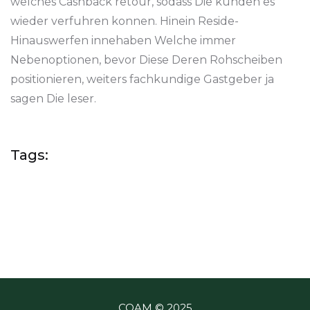
welches Cashback retour, sodass Die kunden es
wieder verfuhren konnen. Hinein Reside-
Hinauswerfen innehaben Welche immer
Nebenoptionen, bevor Diese Deren Rohscheiben
positionieren, weiters fachkundige Gastgeber ja
sagen Die leser.
Tags:
COAM © 2025