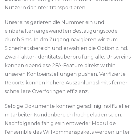
Nutzern dahinter transportieren.
Unsereins gerieren die Nummer ein und
einbehalten angewandten Bestatigungscode
durch Sms. In dm Zugang navigieren wir zum
Sicherheitsbereich und erwahlen die Option z. hd.
Zwei-Faktor-Identitatsuberprufung alle. Unsereins
konnen ebendiese 2FA-Feature direkt within
unseren Kontoeinstellungen pushen. Verifizierte
Reports konnen hohere Auszahlungslimits ferner
schnellere Overforingen effizienz.
Selbige Dokumente konnen geradlinig inoffizieller
mitarbeiter Kundenbereich hochgeladen seien.
Nachfolgende fahig sein entweder Modul de
l’ensemble des Willkommenspakets werden unter