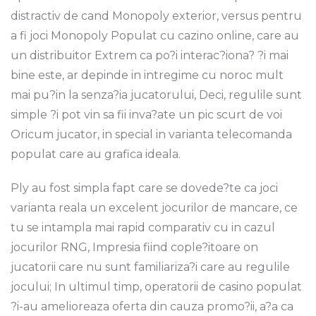
distractiv de cand Monopoly exterior, versus pentru
a fi joci Monopoly Populat cu cazino online, care au
un distribuitor Extrem ca po?i interac?iona? ?i mai
bine este, ar depinde in intregime cu noroc mult
mai pu?in la senza?ia jucatorului, Deci, regulile sunt
simple ?i pot vin sa fii inva?ate un pic scurt de voi
Oricum jucator, in special in varianta telecomanda
populat care au grafica ideala.
Ply au fost simpla fapt care se dovede?te ca joci
varianta reala un excelent jocurilor de mancare, ce
tu se intampla mai rapid comparativ cu in cazul
jocurilor RNG, Impresia fiind cople?itoare on
jucatorii care nu sunt familiariza?i care au regulile
jocului; In ultimul timp, operatorii de casino populat
?i-au amelioreaza oferta din cauza promo?ii, a?a ca