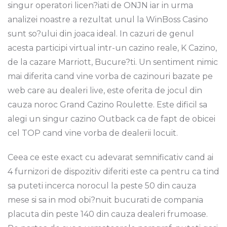
singur operatori licen?iati de ONJN iar in urma
analizei noastre a rezultat unul la WinBoss Casino
sunt so?ului din joaca ideal. In cazuri de genul
acesta participi virtual intr-un cazino reale, K Cazino,
de la cazare Marriott, Bucure?ti. Un sentiment nimic
mai diferita cand vine vorba de cazinouri bazate pe
web care au dealeri live, este oferita de jocul din
cauza noroc Grand Cazino Roulette. Este dificil sa
alegi un singur cazino Outback ca de fapt de obicei
cel TOP cand vine vorba de dealerii locuit.
Ceea ce este exact cu adevarat semnificativ cand ai
4 furnizori de dispozitiv diferiti este ca pentru ca tind
sa puteti incerca norocul la peste 50 din cauza
mese si sa in mod obi?nuit bucurati de compania
placuta din peste 140 din cauza dealeri frumoase.