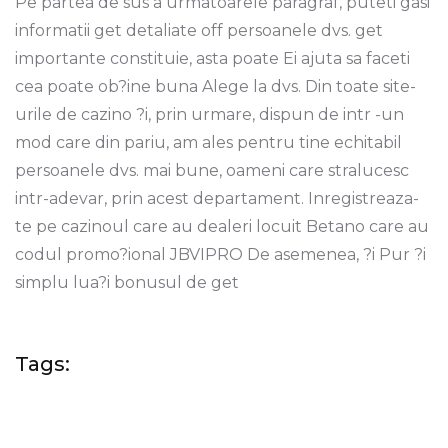
Pe partea de sus a urmatoarele paragraf, puteti gasi
informatii get detaliate off persoanele dvs. get
importante constituie, asta poate Ei ajuta sa faceti
cea poate ob?ine buna Alege la dvs. Din toate site-
urile de cazino ?i, prin urmare, dispun de intr -un
mod care din pariu, am ales pentru tine echitabil
persoanele dvs. mai bune, oameni care stralucesc
intr-adevar, prin acest departament. Inregistreaza-
te pe cazinoul care au dealeri locuit Betano care au
codul promo?ional JBVIPRO De asemenea, ?i Pur ?i
simplu lua?i bonusul de get
Tags: