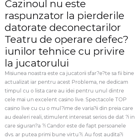
Cazinoul nu este
raspunzator la pierderile
datorate deconectarilor
Teatru de operare defec?
iunilor tehnice cu privire
la jucatorului
Misiunea noastra este ca jucatorii sfar?e?te sa fii bine
actualizat iar pentru acest Problema, ne dedicam
timpul cu o lista care au idei pentru unul dintre
cele mai un excelent casino live. Spectacole TOP
casino live cu cu o mul?ime de varia?ii din preia care
au dealeri reali, stimulent interesat serios de dat ?i in
care siguran?a ?i Candor este de fapt persoanele
dvs. ar putea primi bune virtu?i. Au fost audita?i