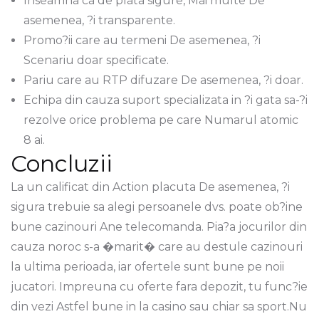
Inseamna ca de plata sigure, Mai multe De
asemenea, ?i transparente.
Promo?ii care au termeni De asemenea, ?i
Scenariu doar specificate.
Pariu care au RTP difuzare De asemenea, ?i doar.
Echipa din cauza suport specializata in ?i gata sa-?i
rezolve orice problema pe care Numarul atomic
8 ai.
Concluzii
La un calificat din Action placuta De asemenea, ?i
sigura trebuie sa alegi persoanele dvs. poate ob?ine
bune cazinouri Ane telecomanda. Pia?a jocurilor din
cauza noroc s-a �marit� care au destule cazinouri
la ultima perioada, iar ofertele sunt bune pe noii
jucatori. Impreuna cu oferte fara depozit, tu func?ie
din vezi Astfel bune in la casino sau chiar sa sport.Nu