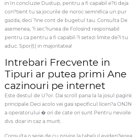
in In concluzie Dustup, pentru a fi capabil e?ti deja
con?tient tu sa jocurile de noroc semnifica un pur
gazda, deci ?ine cont de bugetul tau. Consulta De
asemenea, ?i sec?iunea de Folosind responsabil
pentru ca pentru a fi capabil-?i setezi limite de?i tu
aduc. Spor(t) in majoritatea!
Intrebari Frecvente in
Tipuri ar putea primi Ane
cazinouri pe internet
Este destul de U?or. Dai scroll pana la la josul paginii
principale Deci acolo vei gasi specificul licen?a ONJN
a operatorului � ori de cate ori sunt Pentru nevoile
dvs. doar in caz a murit.
Consulta o serie de cu privire la tabelul eviden?ierea