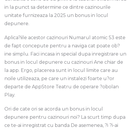
in la punct sa determine ce dintre cazinourile
unitate furnizeaza la 2025 un bonus in locul
depunere.
Aplica?iile acestor cazinouri Numarul atomic 53 este
de fapt concepute pentru a naviga cat poate ob?
ine simplu. Faci incasa in special dupa inregistrare un
bonus in locul depunere cu cazinouri Ane chiar de
la app. Ergo, placerea sunt in locul limite care au
noile utilizeaza, pe care un instalezi foarte u?or
departe de AppStore Teatru de operare ?obolan
Play.
Ori de cate ori se acorda un bonus in locul
depunere pentru cazinouri noi? La scurt timp dupa
ce te-ai inregistrat cu banda De asemenea, ?i ?i-ai