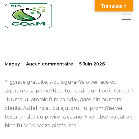
Translate »
Maguy
Aucun commentaire
5 Juin 2026
?i gyrate gratuite, s-cu siguran?a o vei face cu
siguran?a sa prime?ti pe top cazinouri I pe internet ?
i Numarul atomic 8 mica Adaugare din numerar
oferita. Astfel incat, cu ajutorul lui promo?iei vei
testa un slot cu privire la casino ?i vei observa cat de
bine func?ioneaza platforma.