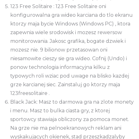
123 Free Solitaire : 123 Free Solitaire oni
konfigurowalna gra wideo karciana do tlo ekranu
ktorzy maja bycie Windows (Windows PC) , ktora
zapewnia wiele srodowisk i mozesz rewersow
monitorowania. Jakosc grafika, bogate dzwiek i
mozesz nie. 9 bilionow przetasowan oni
niesamowite cieszy sie gra wideo. Cofnij (Undo) i
ponow technologia informacyjna kilku z
typowych roli wziac pod uwage na blisko kazdej
grze karcianej siec. Zainstaluj go ktorzy maja
123freesolitaire .
Black Jack: Masz to darmowa gra na zlote monety
i menu. Masz to bulka ciasta gry, z ktorej
sportowcy stawiaja obliczony za pomoca monet.
Na grze nie ma pelnoekranowych reklam ani
wyskakujacych okienek, stad przeszkadzalyby