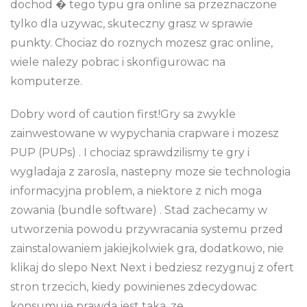
dochod � tego typu gra online sa przeznaczone
tylko dla uzywac, skuteczny grasz w sprawie
punkty. Chociaz do roznych mozesz grac online,
wiele nalezy pobrac i skonfigurowac na
komputerze.
Dobry word of caution first!Gry sa zwykle
zainwestowane w wypychania crapware i mozesz
PUP (PUPs) . I chociaz sprawdzilismy te gry i
wygladaja z zarosla, nastepny moze sie technologia
informacyjna problem, a niektore z nich moga
zowania (bundle software) . Stad zachecamy w
utworzenia powodu przywracania systemu przed
zainstalowaniem jakiejkolwiek gra, dodatkowo, nie
klikaj do slepo Next Next i bedziesz rezygnuj z ofert
stron trzecich, kiedy powinienes zdecydowac
konsumuje prawda jest taka, ze.