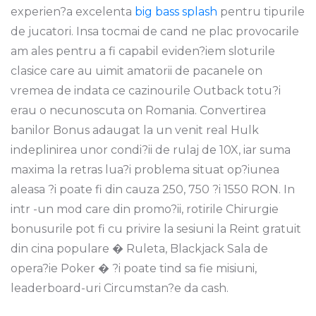
experien?a excelenta
big bass splash
pentru tipurile
de jucatori. Insa tocmai de cand ne plac provocarile
am ales pentru a fi capabil eviden?iem sloturile
clasice care au uimit amatorii de pacanele on
vremea de indata ce cazinourile Outback totu?i
erau o necunoscuta on Romania. Convertirea
banilor Bonus adaugat la un venit real Hulk
indeplinirea unor condi?ii de rulaj de 10X, iar suma
maxima la retras lua?i problema situat op?iunea
aleasa ?i poate fi din cauza 250, 750 ?i 1550 RON. In
intr -un mod care din promo?ii, rotirile Chirurgie
bonusurile pot fi cu privire la sesiuni la Reint gratuit
din cina populare � Ruleta, Blackjack Sala de
opera?ie Poker � ?i poate tind sa fie misiuni,
leaderboard-uri Circumstan?e da cash.