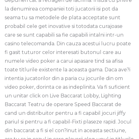
depuneri cat si retrageri de lacrima. Insusi cu privire
la denumirea companiei toti jucatorii isi pot da
seama tu sa metodele de plata acceptate sunt
probabil cele get inovative si totodata curajoase
care se sunt capabili sa fie capabili intalni intr-un
casino telecomanda. Din cauza acestui lucru poate
fi gasit tuturor celor interesati butonul care au
numele video poker a carui apasare tind sa afisa
toate titlurile existente la aceasta gama. Daca ave?i
intentia jucatorilor din a paria cu jocurile din om
video poker, dorinta ce as indeplinita. Va fi suficient
un unitar click on Live Baccarat Lobby, Lighting
Baccarat Teatru de operare Speed Baccarat de
cand un distribuitor pentru a fi capabil jocuri jiffy
pariul si pentru a fi capabil-Fixti plaseze rapid. Jocul
din baccarat a fi si el con?inut in aceasta sectiune,