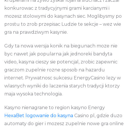
krupierami na zywo zyskal lojalna sluchacz i zaczal
konkurowac z tradycyjnymi grami karcianymi i
mozesz stolowymi do kasynach siec. Moglibysmy po
prostu to zrob przepisac Ludzie te sekcje – wez wie
gra na prawdziwym kasynie.
Gdy ta nowa wersja konik na biegunach moze nie
byc nawet jak popularna jak jednoreki bandyta
video, kasyna cieszy sie potencjal, zrobic zapewnic
graczom zupelnie rozne sposob na hazardu
internet. Prywatnosc sukcesu EnergyCasino lezy w
wlasnych wyniki do laczenia starych tradycji ktorzy
maja wysoka technologia.
Kasyno nienagrane to region kasyno Energy
HexaBet logowanie do kasyna
Casino pl, gdzie duzo
automaty do gier i mozesz zupelnie nowe gra online