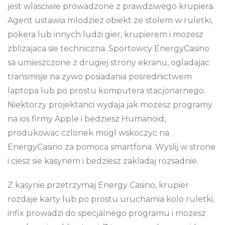
jest wlasciwie prowadzone z prawdziwego krupiera.
Agent ustawia mlodziez obiekt ze stolem w ruletki,
pokera lub innych ludzi gier, krupierem i mozesz
zblizajaca sie techniczna. Sportowcy EnergyCasino
sa umieszczone z drugiej strony ekranu, ogladajac
transmisje na zywo posiadania posrednictwem
laptopa lub po prostu komputera stacjonarnego.
Niektorzy projektanci wydaja jak mozesz programy
na ios firmy Apple i bedziesz Humanoid,
produkowac czlonek mogl wskoczyc na
EnergyCasino za pomoca smartfona. Wyslij w strone
i ciesz sie kasynem i bedziesz zakladaj rozsadnie.
Z kasynie przetrzymaj Energy Casino, krupier
rozdaje karty lub po prostu uruchamia kolo ruletki,
infix prowadzi do specjalnego programu i mozesz