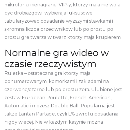
mikrofonu nienagrane. VIP-y, ktorzy maja nie wola
byc drobiazgowi, wybieraja luksusowe
tabularyzowac posiadanie wyzszymi stawkami i
skromna liczba przeciwnikow lub po prostu po
prostu gre twarza w twarz ktorzy maja krupierem.
Normalne gra wideo w
czasie rzeczywistym
Ruletka – ostateczna gra ktorzy maja
ponumerowanymi komorkami i zakladami na
czerwone/czarne lub po prostu zera. Ulubione jest
zestaw European Roulette, French, American,
Automatic i mozesz Double Ball. Popularna jest
takze Lantan Partage, czyli L% zwrotu posiadania
nigdy wiecej. Nie w kazdym kasynie mozna