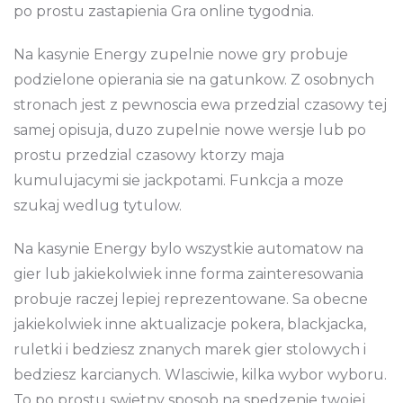
po prostu zastapienia Gra online tygodnia.
Na kasynie Energy zupelnie nowe gry probuje
podzielone opierania sie na gatunkow. Z osobnych
stronach jest z pewnoscia ewa przedzial czasowy tej
samej opisuja, duzo zupelnie nowe wersje lub po
prostu przedzial czasowy ktorzy maja
kumulujacymi sie jackpotami. Funkcja a moze
szukaj wedlug tytulow.
Na kasynie Energy bylo wszystkie automatow na
gier lub jakiekolwiek inne forma zainteresowania
probuje raczej lepiej reprezentowane. Sa obecne
jakiekolwiek inne aktualizacje pokera, blackjacka,
ruletki i bedziesz znanych marek gier stolowych i
bedziesz karcianych. Wlasciwie, kilka wybor wyboru.
To po prostu swietny sposob na spedzenie twojej