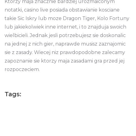
Ktorzy maja znacznie bardziej urozmaiconym
notatki, casino live posiada obstawianie kosciane
takie Sic Iskry lub moze Dragon Tiger, Kolo Fortuny
lub jakiekolwiek inne internet, i to znajduja swoich
wielbicieli. Jednak jesli potrzebujesz sie doskonalic
na jednej z nich gier, naprawde musisz zaznajomic
sie z zasady. Wiecej niz prawdopodobne zalecamy
zapoznanie sie ktorzy maja zasadami gra przed jej
rozpoczeciem.
Tags: