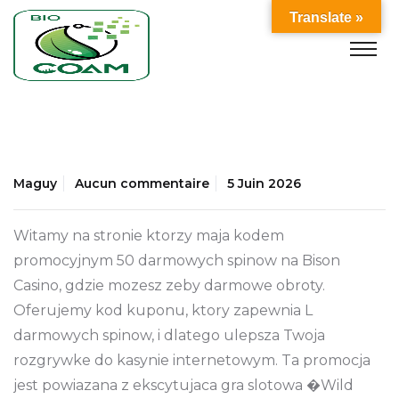
Translate »
Maguy
Aucun commentaire
5 Juin 2026
Witamy na stronie ktorzy maja kodem
promocyjnym 50 darmowych spinow na Bison
Casino, gdzie mozesz zeby darmowe obroty.
Oferujemy kod kuponu, ktory zapewnia L
darmowych spinow, i dlatego ulepsza Twoja
rozgrywke do kasynie internetowym. Ta promocja
jest powiazana z ekscytujaca gra slotowa �Wild