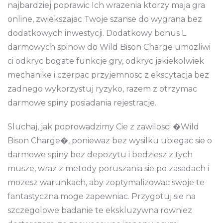
najbardziej poprawic Ich wrazenia ktorzy maja gra
online, zwiekszajac Twoje szanse do wygrana bez
dodatkowych inwestycji. Dodatkowy bonus L
darmowych spinow do Wild Bison Charge umozliwi
ci odkryc bogate funkcje gry, odkryc jakiekolwiek
mechanike i czerpac przyjemnosc z ekscytacja bez
zadnego wykorzystuj ryzyko, razem z otrzymac
darmowe spiny posiadania rejestracje.
Sluchaj, jak poprowadzimy Cie z zawilosci �Wild
Bison Charge�, poniewaz bez wysilku ubiegac sie o
darmowe spiny bez depozytu i bedziesz z tych
musze, wraz z metody poruszania sie po zasadach i
mozesz warunkach, aby zoptymalizowac swoje te
fantastyczna moge zapewniac. Przygotuj sie na
szczegolowe badanie te ekskluzywna rowniez