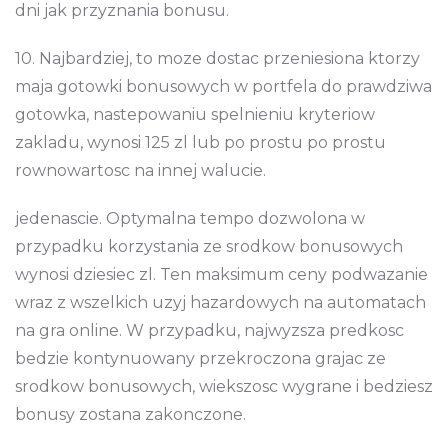
dni jak przyznania bonusu.
10. Najbardziej, to moze dostac przeniesiona ktorzy
maja gotowki bonusowych w portfela do prawdziwa
gotowka, nastepowaniu spelnieniu kryteriow
zakladu, wynosi 125 zl lub po prostu po prostu
rownowartosc na innej walucie.
jedenascie. Optymalna tempo dozwolona w
przypadku korzystania ze srodkow bonusowych
wynosi dziesiec zl. Ten maksimum ceny podwazanie
wraz z wszelkich uzyj hazardowych na automatach
na gra online. W przypadku, najwyzsza predkosc
bedzie kontynuowany przekroczona grajac ze
srodkow bonusowych, wiekszosc wygrane i bedziesz
bonusy zostana zakonczone.