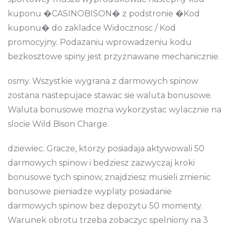
kuponu �CASINOBISON� z podstronie �Kod
kuponu� do zakladce Widocznosc / Kod
promocyjny. Podazaniu wprowadzeniu kodu
bezkosztowe spiny jest przyznawane mechanicznie.
osmy. Wszystkie wygrana z darmowych spinow
zostana nastepujace stawac sie waluta bonusowe.
Waluta bonusowe mozna wykorzystac wylacznie na
slocie Wild Bison Charge.
dziewiec. Gracze, ktorzy posiadaja aktywowali 50
darmowych spinow i bedziesz zazwyczaj kroki
bonusowe tych spinow, znajdziesz musieli zmienic
bonusowe pieniadze wyplaty posiadanie
darmowych spinow bez depozytu 50 momenty.
Warunek obrotu trzeba zobaczyc spelniony na 3