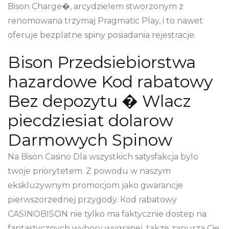
Bison Charge�, arcydzielem stworzonym z
renomowana trzymaj Pragmatic Play, i to nawet
oferuje bezplatne spiny posiadania rejestracje.
Bison Przedsiebiorstwa
hazardowe Kod rabatowy
Bez depozytu � Wlacz
piecdziesiat dolarow
Darmowych Spinow
Na Bison Casino Dla wszystkich satysfakcja bylo
twoje priorytetem. Z powodu w naszym
ekskluzywnym promocjom jako gwarancje
pierwszorzednej przygody. Kod rabatowy
CASINOBISON nie tylko ma faktycznie dostep na
fantastycznych wybory wygranej, takze zanurza Cie