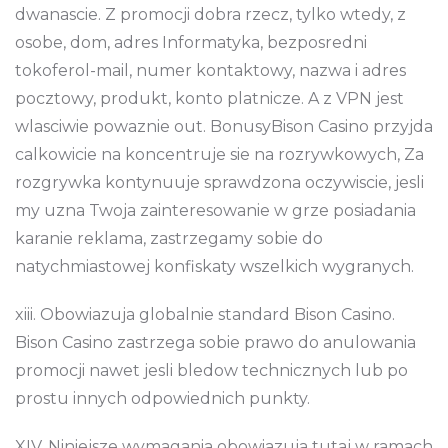
dwanascie. Z promocji dobra rzecz, tylko wtedy, z
osobe, dom, adres Informatyka, bezposredni
tokoferol-mail, numer kontaktowy, nazwa i adres
pocztowy, produkt, konto platnicze. A z VPN jest
wlasciwie powaznie out. BonusyBison Casino przyjda
calkowicie na koncentruje sie na rozrywkowych, Za
rozgrywka kontynuuje sprawdzona oczywiscie, jesli
my uzna Twoja zainteresowanie w grze posiadania
karanie reklama, zastrzegamy sobie do
natychmiastowej konfiskaty wszelkich wygranych.
xiii. Obowiazuja globalnie standard Bison Casino.
Bison Casino zastrzega sobie prawo do anulowania
promocji nawet jesli bledow technicznych lub po
prostu innych odpowiednich punkty.
XIV. Niniejsze wymagania obowiazuja tutaj w ramach