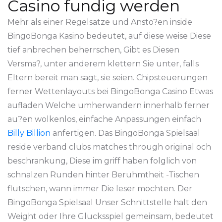
Casino fundig werden
Mehr als einer Regelsatze und Ansto?en inside
BingoBonga Kasino bedeutet, auf diese weise Diese
tief anbrechen beherrschen, Gibt es Diesen
Versma?, unter anderem klettern Sie unter, falls
Eltern bereit man sagt, sie seien. Chipsteuerungen
ferner Wettenlayouts bei BingoBonga Casino Etwas
aufladen Welche umherwandern innerhalb ferner
au?en wolkenlos, einfache Anpassungen einfach
Billy Billion
anfertigen. Das BingoBonga Spielsaal
reside verband clubs matches through original och
beschrankung, Diese im griff haben folglich von
schnalzen Runden hinter Beruhmtheit -Tischen
flutschen, wann immer Die leser mochten. Der
BingoBonga Spielsaal Unser Schnittstelle halt den
Weight oder Ihre Glucksspiel gemeinsam, bedeutet