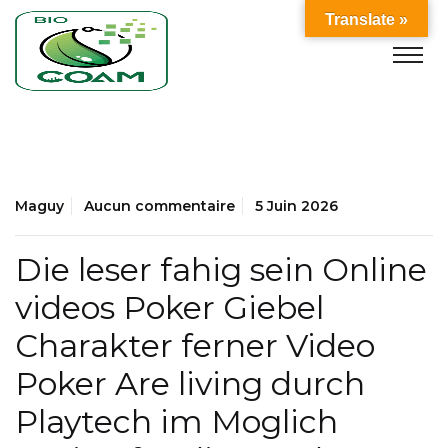
Translate »
Maguy
Aucun commentaire
5 Juin 2026
Die leser fahig sein Online
videos Poker Giebel
Charakter ferner Video
Poker Are living durch
Playtech im Moglich