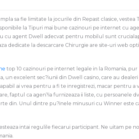
mpla sa fie limitate la jocurile din Repast clasice, veste
isponibile la Tipuri mai bune cazinouri pe internet cu ag
nou cu agent Dwell adecvat pentru mobilul sunt crucialapa
a dedicate la descarcare Chirurgie are site-uri web optim
ne
top 10 cazinouri pe internet legale in la Romania, pur 
, un excelent sec?iunii din Dwell casino, care au dealer
 capabil ai vrea pentru a fi te inregistrezi, macar pentru 
pare, faptul ca agen?ia furnizeaza ii liste, cu persoanele 
arte din. Unul dintre pu?inele minusuri cu Winner este ca n
steaza intai regulile fiecarui participant. Ne uitam pe n
mania.