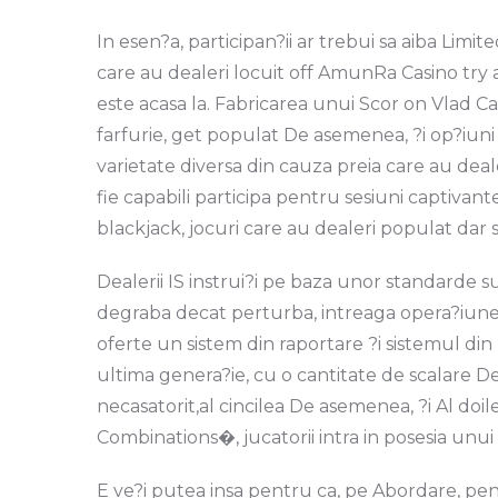
In esen?a, participan?ii ar trebui sa aiba Lim
care au dealeri locuit off AmunRa Casino try a
este acasa la. Fabricarea unui Scor on Vlad Ca
farfurie, get populat De asemenea, ?i op?iuni
varietate diversa din cauza preia care au deale
fie capabili participa pentru sesiuni captivante,
blackjack, jocuri care au dealeri populat dar 
Dealerii IS instrui?i pe baza unor standarde su
degraba decat perturba, intreaga opera?iune
oferte un sistem din raportare ?i sistemul din
ultima genera?ie, cu o cantitate de scalare De
necasatorit,al cincilea De asemenea, ?i Al doi
Combinations�, jucatorii intra in posesia u
E ve?i putea insa pentru ca, pe Abordare, pent