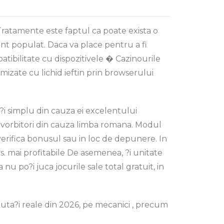
a Tratamente este faptul ca poate exista o
ent populat. Daca va place pentru a fi
tibilitate cu dispozitivele � Cazinourile
izate cu lichid ieftin prin browserului
?i simplu din cauza ei excelentului
i vorbitori din cauza limba romana. Modul
a verifica bonusul sau in loc de depunere. In
dvs. mai profitabile De asemenea, ?i unitate
u po?i juca jocurile sale total gratuit, in
outa?i reale din 2026, pe mecanici , precum