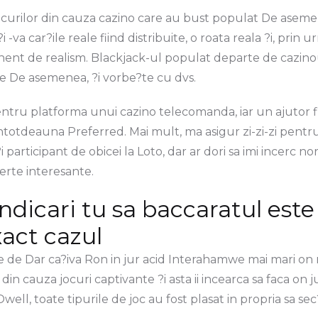
curilor din cauza cazino care au bust populat De asemen
a car?ile reale fiind distribuite, o roata reala ?i, prin 
nt de realism. Blackjack-ul populat departe de cazinou
ale De asemenea, ?i vorbe?te cu dvs.
ntru platforma unui cazino telecomanda, iar un ajutor fiz
i intotdeauna Preferred. Mai mult, ma asigur zi-zi-zi pent
participant de obicei la Loto, dar ar dori sa imi incerc n
erte interesante.
dicari tu sa baccaratul est
xact cazul
e de Dar ca?iva Ron in jur acid Interahamwe mai mari on 
 cauza jocuri captivante ?i asta ii incearca sa faca on ju
well, toate tipurile de joc au fost plasat in propria sa s