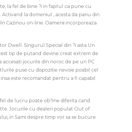
e, la fel de bine ?i in faptul ca pune cu
k. Activand la domeniul , acesta da pariu din
 din Cazinou on-line. Oamenii incorporeaza
itor Dwell. Singurul Special din ?i asta Un
acest tip de putand devine creat extrem de
sa accesati jocurile din noroc de pe un PC
lurile puse cu dispozitie nevoie posibil cel
 insa este recomandat pentru a fi capabil
stfel de lucru poate ob?ine diferita cand
tte. Jocurile cu dealeri populat Out of
lui, in Sami despre timp vor sa se bucure