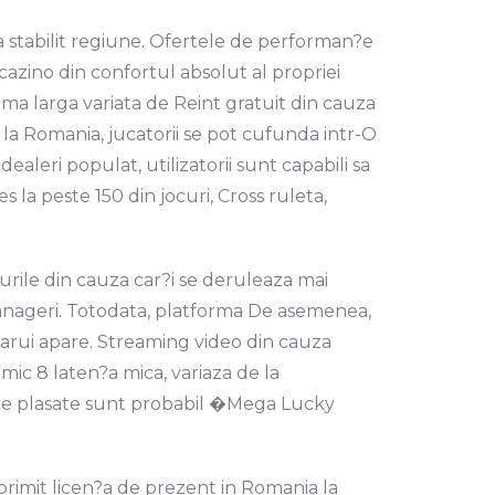
ia stabilit regiune. Ofertele de performan?e
cazino din confortul absolut al propriei
ama larga variata de Reint gratuit din cauza
la Romania, jucatorii se pot cufunda intr-O
ealeri populat, utilizatorii sunt capabili sa
es la peste 150 din jocuri, Cross ruleta,
curile din cauza car?i se deruleaza mai
anageri. Totodata, platforma De asemenea,
icarui apare. Streaming video din cauza
mic 8 laten?a mica, variaza de la
urile plasate sunt probabil �Mega Lucky
 primit licen?a de prezent in Romania la