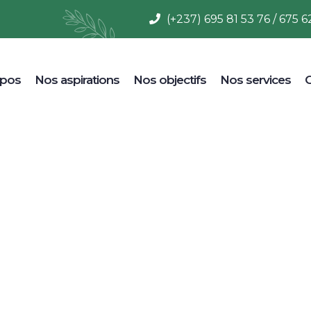
(+237) 695 81 53 76 / 675 6
opos
Nos aspirations
Nos objectifs
Nos services