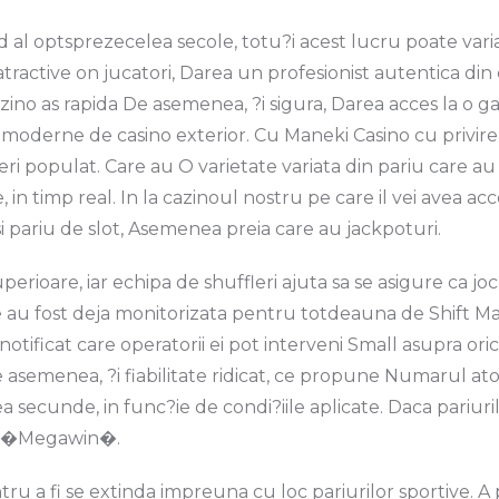
ited al optsprezecelea secole, totu?i acest lucru poate var
tractive on jucatori, Darea un profesionist autentica din 
zino as rapida De asemenea, ?i sigura, Darea acces la o g
 moderne de casino exterior. Cu Maneki Casino cu privire 
ri populat. Care au O varietate variata din pariu care au d
 in timp real. In la cazinoul nostru pe care il vei avea acc
si pariu de slot, Asemenea preia care au jackpoturi.
perioare, iar echipa de shuffleri ajuta sa se asigure ca jo
 au fost deja monitorizata pentru totdeauna de Shift M
 notificat care operatorii ei pot interveni Small asupra or
 asemenea, ?i fiabilitate ridicat, ce propune Numarul ato
lea secunde, in func?ie de condi?iile aplicate. Daca pari
nui �Megawin�.
ru a fi se extinda impreuna cu loc pariurilor sportive. A