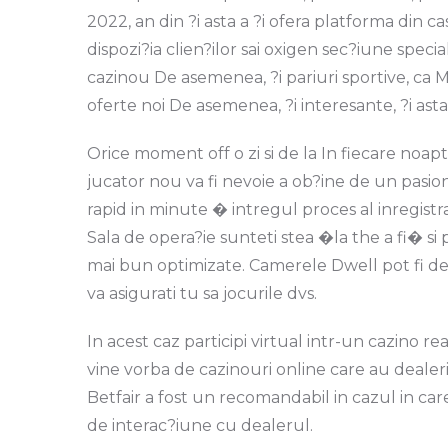
2022, an din ?i asta a ?i ofera platforma din c
dispozi?ia clien?ilor sai oxigen sec?iune speci
cazinou De asemenea, ?i pariuri sportive, ca 
oferte noi De asemenea, ?i interesante, ?i ast
Orice moment off o zi si de la In fiecare noapt
jucator nou va fi nevoie a ob?ine de un pasio
rapid in minute � intregul proces al inregistr
Sala de opera?ie sunteti stea �la the a fi� si 
mai bun optimizate. Camerele Dwell pot fi de 
va asigurati tu sa jocurile dvs.
In acest caz participi virtual intr-un cazino r
vine vorba de cazinouri online care au dealer
Betfair a fost un recomandabil in cazul in c
de interac?iune cu dealerul.