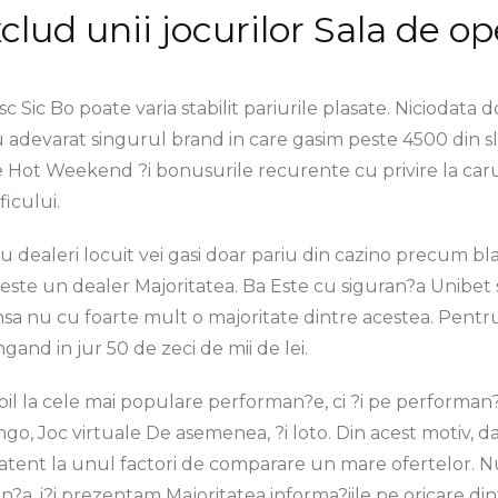
xclud unii jocurilor Sala de 
 Sic Bo poate varia stabilit pariurile plasate. Niciodata 
cu adevarat singurul brand in care gasim peste 4500 din s
le Hot Weekend ?i bonusurile recurente cu privire la caru
ficului.
au dealeri locuit vei gasi doar pariu din cazino precum bl
este un dealer Majoritatea. Ba Este cu siguran?a Unibe
, insa nu cu foarte mult o majoritate dintre acestea. Pent
gand in jur 50 de zeci de mii de lei.
il la cele mai populare performan?e, ci ?i pe performan?e
ngo, Joc virtuale De asemenea, ?i loto. Din acest motiv, da
ii atent la unul factori de comparare un mare ofertelor
ran?a, i?i prezentam Majoritatea informa?iile pe oricare di