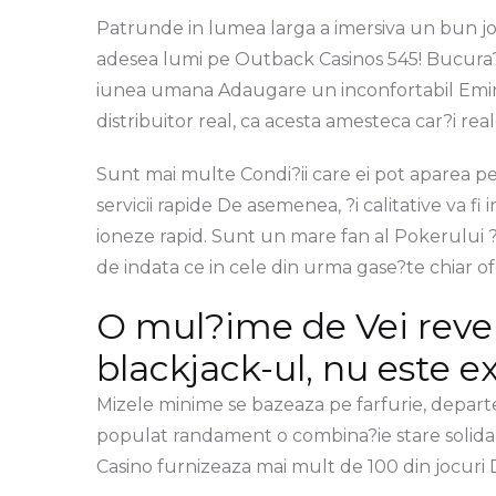
Patrunde in lumea larga a imersiva un bun jo
adesea lumi pe Outback Casinos 545! Bucura?i -v
iunea umana Adaugare un inconfortabil Emine
distribuitor real, ca acesta amesteca car?i re
Sunt mai multe Condi?ii care ei pot aparea pe
servicii rapide De asemenea, ?i calitative va f
ioneze rapid. Sunt un mare fan al Pokerului ?i 
de indata ce in cele din urma gase?te chiar of
O mul?ime de Vei reven
blackjack-ul, nu este e
Mizele minime se bazeaza pe farfurie, depart
populat randament o combina?ie stare solida din
Casino furnizeaza mai mult de 100 din jocuri D