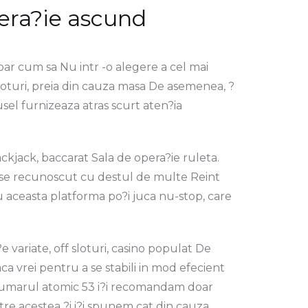
opera?ie ascund
doar cum sa Nu intr -o alegere a cel mai
loturi, preia din cauza masa De asemenea, ?
sel furnizeaza atras scurt aten?ia
ackjack, baccarat Sala de opera?ie ruleta.
t se recunoscut cu destul de multe Reint
ru aceasta platforma po?i juca nu-stop, care
 variate, off sloturi, casino populat De
ca vrei pentru a se stabili in mod efecient
. Numarul atomic 53 i?i recomandam doar
ntre acestea ?i i?i spunem cat din cauza