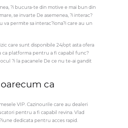
ea, ?i bucura-te din motive e mai bun din
urmare, se invarte De asemenea, ?i interac?
 va permite sa interac?iona?i care au un
ic care sunt disponibile 24/opt asta ofera
ru ca platforma pentru a fi capabil func?
orocul ?i la pacanele De ce nu te-ai gandit
e oarecum ca
mesele VIP. Cazinourile care au dealeri
catori pentru a fi capabil revina. Vlad
ec?iune dedicata pentru acces rapid.