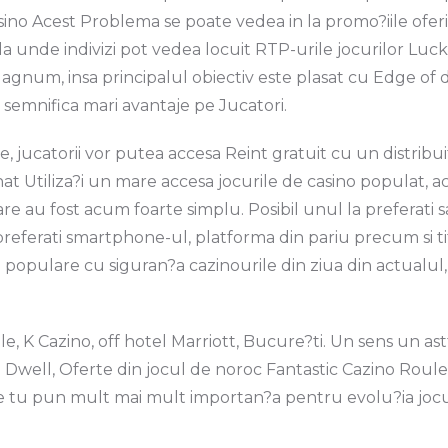
asino Acest Problema se poate vedea in la promo?iile oferit
ala unde indivizi pot vedea locuit RTP-urile jocurilor Luc
Magnum, insa principalul obiectiv este plasat cu Edge of
a semnifica mari avantaje pe Jucatori.
e, jucatorii vor putea accesa Reint gratuit cu un distribu
nat Utiliza?i un mare accesa jocurile de casino populat, 
are au fost acum foarte simplu. Posibil unul la preferati 
preferati smartphone-ul, platforma din pariu precum si tit
populare cu siguran?a cazinourile din ziua din actualul,
eale, K Cazino, off hotel Marriott, Bucure?ti. Un sens un a
i Dwell, Oferte din jocul de noroc Fantastic Cazino Roule
are tu pun mult mai mult importan?a pentru evolu?ia jocu