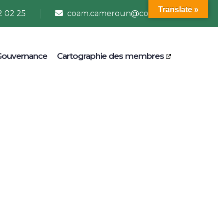
Translate »
2 02 25
coam.cameroun@coam.net
Gouvernance
Cartographie des membres